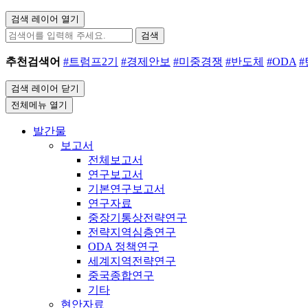
검색 레이어 열기
검색
추천검색어
#트럼프2기
#경제안보
#미중경쟁
#반도체
#ODA
검색 레이어 닫기
전체메뉴 열기
발간물
보고서
전체보고서
연구보고서
기본연구보고서
연구자료
중장기통상전략연구
전략지역심층연구
ODA 정책연구
세계지역전략연구
중국종합연구
기타
현안자료