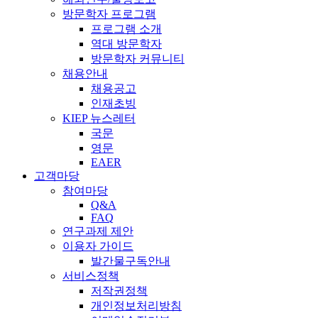
방문학자 프로그램
프로그램 소개
역대 방문학자
방문학자 커뮤니티
채용안내
채용공고
인재초빙
KIEP 뉴스레터
국문
영문
EAER
고객마당
참여마당
Q&A
FAQ
연구과제 제안
이용자 가이드
발간물구독안내
서비스정책
저작권정책
개인정보처리방침