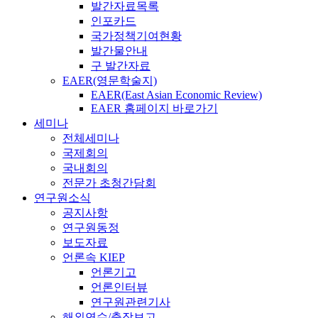
발간자료목록
인포카드
국가정책기여현황
발간물안내
구 발간자료
EAER(영문학술지)
EAER(East Asian Economic Review)
EAER 홈페이지 바로가기
세미나
전체세미나
국제회의
국내회의
전문가 초청간담회
연구원소식
공지사항
연구원동정
보도자료
언론속 KIEP
언론기고
언론인터뷰
연구원관련기사
해외연수/출장보고