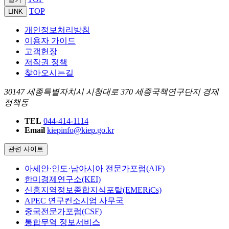
TOP
LINK
개인정보처리방침
이용자 가이드
고객헌장
저작권 정책
찾아오시는길
30147 세종특별자치시 시청대로 370 세종국책연구단지 경제
정책동
TEL
044-414-1114
Email
kiepinfo@kiep.go.kr
관련 사이트
아세안·인도·남아시아 전문가포럼(AIF)
한미경제연구소(KEI)
신흥지역정보종합지식포탈(EMERiCs)
APEC 연구컨소시엄 사무국
중국전문가포럼(CSF)
통합무역 정보서비스