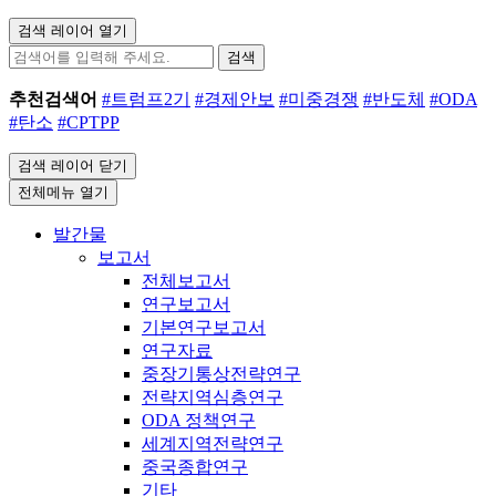
검색 레이어 열기
검색
추천검색어
#트럼프2기
#경제안보
#미중경쟁
#반도체
#ODA
#탄소
#CPTPP
검색 레이어 닫기
전체메뉴 열기
발간물
보고서
전체보고서
연구보고서
기본연구보고서
연구자료
중장기통상전략연구
전략지역심층연구
ODA 정책연구
세계지역전략연구
중국종합연구
기타