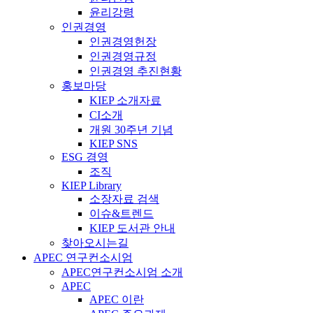
윤리강령
인권경영
인권경영헌장
인권경영규정
인권경영 추진현황
홍보마당
KIEP 소개자료
CI소개
개원 30주년 기념
KIEP SNS
ESG 경영
조직
KIEP Library
소장자료 검색
이슈&트렌드
KIEP 도서관 안내
찾아오시는길
APEC 연구컨소시엄
APEC연구컨소시엄 소개
APEC
APEC 이란