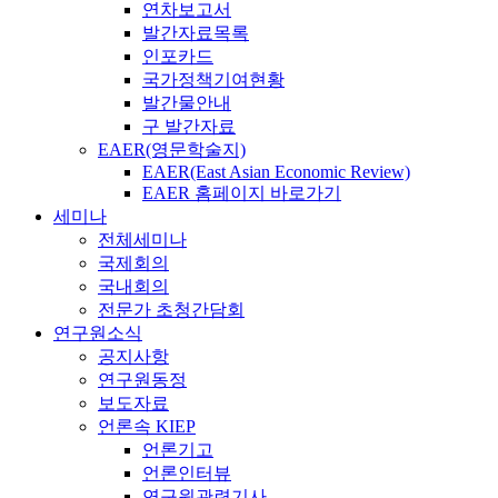
연차보고서
발간자료목록
인포카드
국가정책기여현황
발간물안내
구 발간자료
EAER(영문학술지)
EAER(East Asian Economic Review)
EAER 홈페이지 바로가기
세미나
전체세미나
국제회의
국내회의
전문가 초청간담회
연구원소식
공지사항
연구원동정
보도자료
언론속 KIEP
언론기고
언론인터뷰
연구원관련기사