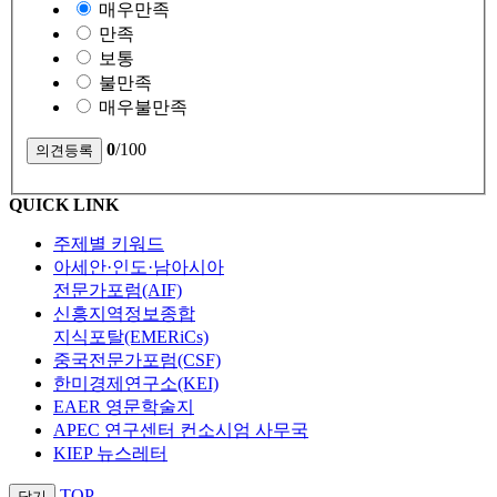
매우만족
만족
보통
불만족
매우불만족
0
/100
QUICK LINK
주제별 키워드
아세안·인도·남아시아
전문가포럼(AIF)
신흥지역정보종합
지식포탈(EMERiCs)
중국전문가포럼(CSF)
한미경제연구소(KEI)
EAER 영문학술지
APEC 연구센터 컨소시엄 사무국
KIEP 뉴스레터
TOP
닫기