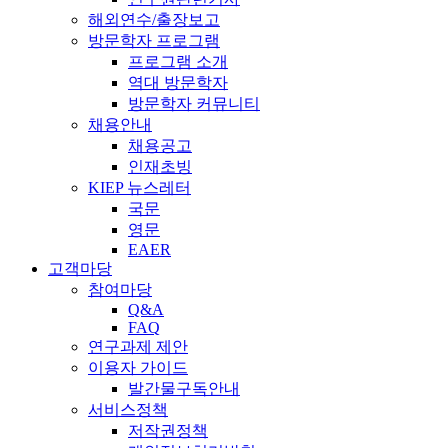
해외연수/출장보고
방문학자 프로그램
프로그램 소개
역대 방문학자
방문학자 커뮤니티
채용안내
채용공고
인재초빙
KIEP 뉴스레터
국문
영문
EAER
고객마당
참여마당
Q&A
FAQ
연구과제 제안
이용자 가이드
발간물구독안내
서비스정책
저작권정책