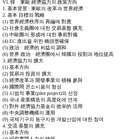
VI. 韓ㆍ東歐 經濟協力의 政策方向
1. 基本背景 : 東歐의 改革과 世界經濟
2. 基本 目標와 戰略
(1) 世界經濟秩序의 再編에 對應
(2) 社會主義圈에 대한 交易基盤 擴充
(3) 中歐圈의 形成에 대한 事前對備
(4) EC 進出을 위한 橋頭堡確保
(5) 政治ㆍ經濟的 利益의 調和
(6) 世界 政治ㆍ經濟圈에서 韓國의 役割과 地位提高
3. 經濟協力의 擴大
(1) 基本方向
(2) 貿易과 投資의 擴大
(3) 經濟改革과 開發事業의 積極 參與
(4) 國際間 콘소시움의 형성
(5) 시범적 事業(pilot project)의 선정
(6) 국내 産業構造의 高度化에 연계
(7) 對外 經濟協力基金의 效率的 活用
(8) 中央調整機構의 運用
(9) 국제기구의 동구지원 개발산업에 대한 참여
4. 交流 基盤의 擴充
(1) 基本方向
(2) 硏究專門人力의 確保