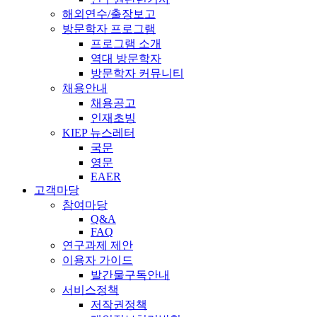
해외연수/출장보고
방문학자 프로그램
프로그램 소개
역대 방문학자
방문학자 커뮤니티
채용안내
채용공고
인재초빙
KIEP 뉴스레터
국문
영문
EAER
고객마당
참여마당
Q&A
FAQ
연구과제 제안
이용자 가이드
발간물구독안내
서비스정책
저작권정책