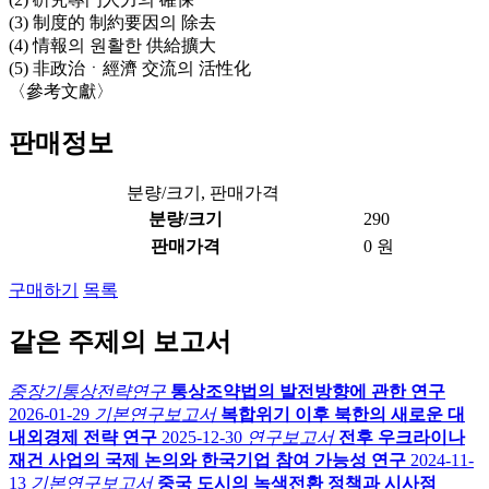
(3) 制度的 制約要因의 除去
(4) 情報의 원활한 供給擴大
(5) 非政治ㆍ經濟 交流의 活性化
〈參考文獻〉
판매정보
분량/크기, 판매가격
분량/크기
290
판매가격
0 원
구매하기
목록
같은 주제의 보고서
중장기통상전략연구
통상조약법의 발전방향에 관한 연구
2026-01-29
기본연구보고서
복합위기 이후 북한의 새로운 대
내외경제 전략 연구
2025-12-30
연구보고서
전후 우크라이나
재건 사업의 국제 논의와 한국기업 참여 가능성 연구
2024-11-
13
기본연구보고서
중국 도시의 녹색전환 정책과 시사점