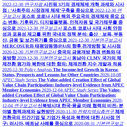
2022-12-30
연구자료
시진핑 3기의 경제체제 개혁 과제와 시사
점 : ‘사회주의 시장경제 체제’구축을 중심으로
2022-12-30
연
구보고서
포스트 코로나 시대 해외 주요국의 경제체제 중요 요
소 변화: 기후위기, 디지털플랫폼, 인적자원 및 국가채무를 중
심으로
2021-12-30
연구보고서
포스트 코로나 시대 사회 안정
성과 포용성 제고를 위한 국내외 정책 분석: 출산ㆍ보육, 부동
산, 금융 및 보건위기를 중심으로
2021-12-30
기본연구보고서
MERCOSUR와 태평양동맹(PA)의 향후 전개방향 및 시사점
2020-12-30
기본연구보고서
중국의 금융개방 환경 변화와 대
응방향
2020-12-30
기본연구보고서
동남아 CLMV 국가의 체
제전환 평가와 북한에 대한 함의: 체제전환 지수 개발과 적용
2020-12-30
Policy Analysis
The Income-led Growth in Korea:
Status, Prospects and Lessons for Other Countries
2020-10-08
APEC Study Series
The Value-added Creation Effect of Global
Value Chain Participation: Industry-level Evidence from APEC
Member Economies
2020-12-04
APEC Study Series
The Value-
added Creation Effect of Global Value Chain Participation:
Industry-level Evidence from APEC Member Economies
2020-
12-04
연구보고서
신북방시대 한국·몽골 미래 협력의 비전: 분
야별 협력과제와 실현방안
2020-11-30
전략지역심층연구
체제
전환국의 민간기업 및 기업가 육성과 북한에 대한 시사점 연
구: 러시아, 베트남 사례를 중심으로
2020-08-31
기본연구보고