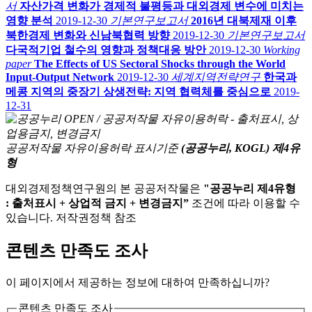
서
자산가격 변화가 경제적 불평등과 대외경제 변수에 미치는
영향 분석
2019-12-30
기본연구보고서
2016년 대북제재 이후
북한경제 변화와 신남북협력 방향
2019-12-30
기본연구보고서
다국적기업 철수의 영향과 정책대응 방안
2019-12-30
Working
paper
The Effects of US Sectoral Shocks through the World
Input-Output Network
2019-12-30
세계지역전략연구
한국과
메콩 지역의 중장기 상생전략: 지역 협력체를 중심으로
2019-
12-31
공공저작물 자유이용허락 표시기준
(공공누리, KOGL) 제4유
형
대외경제정책연구원의 본 공공저작물은
"공공누리 제4유형
: 출처표시 + 상업적 금지 + 변경금지”
조건에 따라 이용할 수
있습니다. 저작권정책 참조
콘텐츠 만족도 조사
이 페이지에서 제공하는 정보에 대하여 만족하십니까?
콘텐츠 만족도 조사