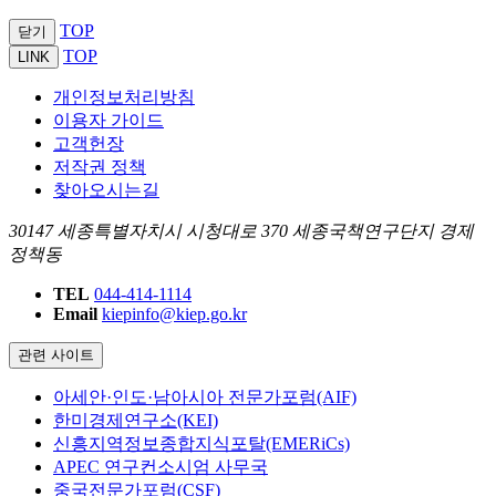
TOP
닫기
TOP
LINK
개인정보처리방침
이용자 가이드
고객헌장
저작권 정책
찾아오시는길
30147 세종특별자치시 시청대로 370 세종국책연구단지 경제
정책동
TEL
044-414-1114
Email
kiepinfo@kiep.go.kr
관련 사이트
아세안·인도·남아시아 전문가포럼(AIF)
한미경제연구소(KEI)
신흥지역정보종합지식포탈(EMERiCs)
APEC 연구컨소시엄 사무국
중국전문가포럼(CSF)