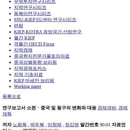
무역투자연구시리즈
지역연구시리즈
동북아연구시리즈
SNU-KIEP EU센터 연구시리즈
편람
KIEP-KOTRA 유망국가 산업연구
월간 KIEP
격월간 OECD Focus
지역경제
중국현지전문가풀토의자료
중국성별동향 브리핑
지역경제포커스
지역 기초자료
KIEP 아세안 브리핑
Working paper
목록으로
연구보고서
소련ㆍ중국 및 동구의 변화와 대응
경제개방
,
경제
개혁
저자
노희목
,
박두복
,
이창재
,
정갑영
발간번호
90-01
자료언