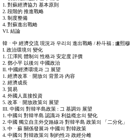
1. 對蘇經濟協力 基本原則
2. 段階的 推進戰略
3. 制度整備
4. 對蘇進出戰略
VI. 結論
韓ㆍ中 經濟交流 現況과 우리의 進出戰略 / 朴斗福 ; 盧熙穆
I. 政治環境의 變化
1. 江澤民 體制의 性格과 安定度 評價
2. 鄧小平 以後의 中國政治
II. 中國經濟環境과 그 展望
1. 經濟改革ㆍ開放의 背景과 內容
2. 經濟成長
3. 貿易
4. 外國人直接投資
5. 改革ㆍ開放政策의 展望
III. 中國의 對韓半島政策 : 그 基調와 展望
1. 中國의 對韓半島 認識과 利益槪念의 變化
2. 中國 獨立自主外交路線과 對韓半島 政策의 「二分化」
3. 中ㆍ蘇 關係發展과 中國의 對韓政策
4. 中國의 對韓政策의 制約性과 政經分雌