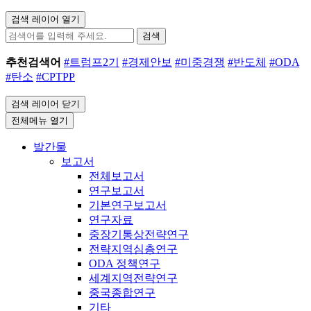
검색 레이어 열기
검색
추천검색어
#트럼프2기
#경제안보
#미중경쟁
#반도체
#ODA
#탄소
#CPTPP
검색 레이어 닫기
전체메뉴 열기
발간물
보고서
전체보고서
연구보고서
기본연구보고서
연구자료
중장기통상전략연구
전략지역심층연구
ODA 정책연구
세계지역전략연구
중국종합연구
기타