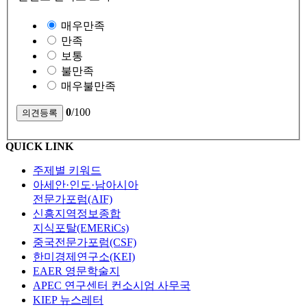
매우만족
만족
보통
불만족
매우불만족
0
/100
QUICK LINK
주제별 키워드
아세안·인도·남아시아
전문가포럼(AIF)
신흥지역정보종합
지식포탈(EMERiCs)
중국전문가포럼(CSF)
한미경제연구소(KEI)
EAER 영문학술지
APEC 연구센터 컨소시엄 사무국
KIEP 뉴스레터