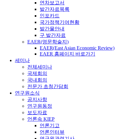
연차보고서
발간자료목록
인포카드
국가정책기여현황
발간물안내
구 발간자료
EAER(영문학술지)
EAER(East Asian Economic Review)
EAER 홈페이지 바로가기
세미나
전체세미나
국제회의
국내회의
전문가 초청간담회
연구원소식
공지사항
연구원동정
보도자료
언론속 KIEP
언론기고
언론인터뷰
연구원관련기사