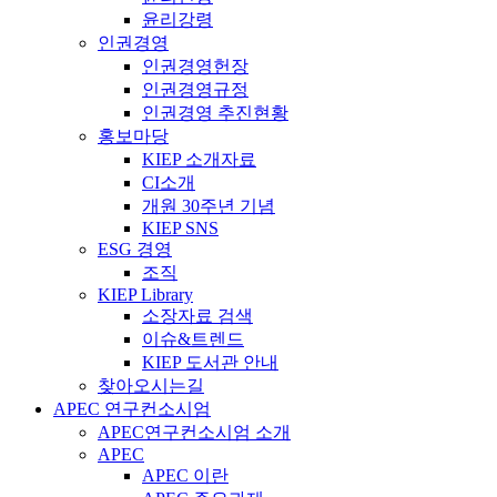
윤리강령
인권경영
인권경영헌장
인권경영규정
인권경영 추진현황
홍보마당
KIEP 소개자료
CI소개
개원 30주년 기념
KIEP SNS
ESG 경영
조직
KIEP Library
소장자료 검색
이슈&트렌드
KIEP 도서관 안내
찾아오시는길
APEC 연구컨소시엄
APEC연구컨소시엄 소개
APEC
APEC 이란