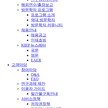
해외연수/출장보고
방문학자 프로그램
프로그램 소개
역대 방문학자
방문학자 커뮤니티
채용안내
채용공고
인재초빙
KIEP 뉴스레터
국문
영문
EAER
고객마당
참여마당
Q&A
FAQ
연구과제 제안
이용자 가이드
발간물구독안내
서비스정책
저작권정책