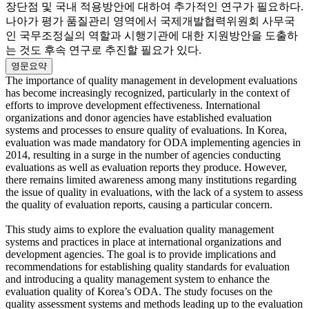
장단점 및 국내 적용방안에 대하여 추가적인 연구가 필요하다.
나아가 평가 품질관리 영역에서 국제개발협력위원회 사무국
인 국무조정실의 역할과 시행기관에 대한 지원방안을 도출하
는 것도 후속 연구로 추진할 필요가 있다.
영문요약
The importance of quality management in development evaluations
has become increasingly recognized, particularly in the context of
efforts to improve development effectiveness. International
organizations and donor agencies have established evaluation
systems and processes to ensure quality of evaluations. In Korea,
evaluation was made mandatory for ODA implementing agencies in
2014, resulting in a surge in the number of agencies conducting
evaluations as well as evaluation reports they produce. However,
there remains limited awareness among many institutions regarding
the issue of quality in evaluations, with the lack of a system to assess
the quality of evaluation reports, causing a particular concern.
This study aims to explore the evaluation quality management
systems and practices in place at international organizations and
development agencies. The goal is to provide implications and
recommendations for establishing quality standards for evaluation
and introducing a quality management system to enhance the
evaluation quality of Korea’s ODA. The study focuses on the
quality assessment systems and methods leading up to the evaluation