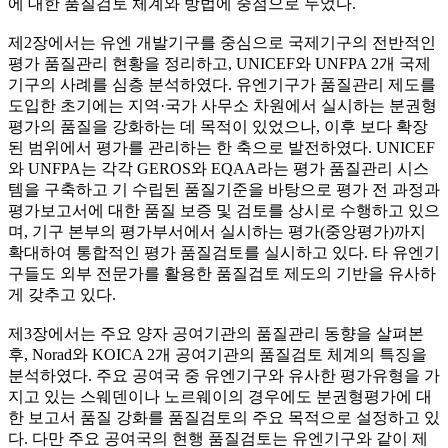
에 대한 품질검토 체계와 방법에 중점으로 두었다.
제2장에서는 유엔 개발기구를 중심으로 국제기구의 전반적인
평가 품질관리 현황을 정리하고, UNICEF와 UNFPA 2개 국제
기구의 사례를 심층 분석하였다. 유엔기구가 품질관리 제도를
도입한 초기에는 지역·국가 사무소 차원에서 실시하는 분권형
평가의 품질을 강화하는 데 목적이 있었으나, 이후 보다 확장
된 범위에서 평가를 관리하는 한 축으로 발전하였다. UNICEF
와 UNFPA는 각각 GEROS와 EQAA라는 평가 품질관리 시스
템을 구축하고 기 수립된 품질기준을 바탕으로 평가 전 과정과
평가보고서에 대한 품질 보증 및 검토를 상시로 수행하고 있으
며, 기구 본부의 평가부서에서 실시하는 평가(중앙평가)까지
확대하여 통합적인 평가 품질검토를 실시하고 있다. 타 유엔기
구들도 외부 전문가를 활용한 품질검토 제도의 기반을 유사하
게 갖추고 있다.
제3장에서는 주요 양자 공여기관의 품질관리 동향을 살펴본
후, Norad와 KOICA 2개 공여기관의 품질검토 체계의 특징을
분석하였다. 주요 공여국 중 유엔기구와 유사한 평가유형을 가
지고 있는 스웨덴이나 노르웨이의 경우에도 분권형평가에 대
한 보고서 품질 강화를 품질검토의 주요 목적으로 설정하고 있
다. 다만 주요 공여국의 현행 품질검토는 유엔기구와 같이 제