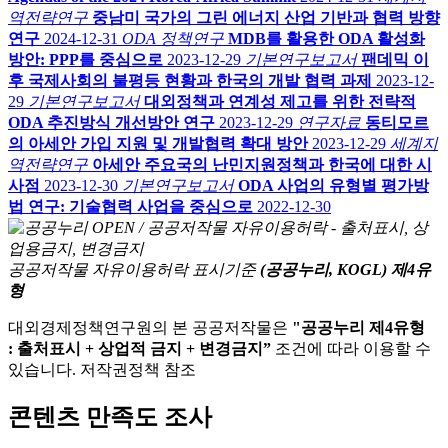
역전략연구
중남미 국가의 그린 에너지 산업 기반과 협력 방향
연구
2024-12-31
ODA 정책연구
MDB를 활용한 ODA 활성화
방안: PPP를 중심으로
2023-12-29
기본연구보고서
팬데믹 이
후 국제사회의 불평등 현황과 한국의 개발 협력 과제
2023-12-
29
기본연구보고서
대외정책과 연계성 제고를 위한 전략적
ODA 추진방식 개선방안 연구
2023-12-29
연구자료
동티모르
의 아세안 가입 지원 및 개발협력 확대 방안
2023-12-29
세계지
역전략연구
아세안 주요국의 난민지원정책과 한국에 대한 시
사점
2023-12-30
기본연구보고서
ODA 사업의 유형별 평가방
법 연구: 기술협력 사업을 중심으로
2022-12-30
공공저작물 자유이용허락 표시기준
(공공누리, KOGL) 제4유
형
대외경제정책연구원의 본 공공저작물은
"공공누리 제4유형
: 출처표시 + 상업적 금지 + 변경금지”
조건에 따라 이용할 수
있습니다. 저작권정책 참조
콘텐츠 만족도 조사