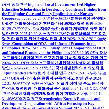
ODA 정책연구
Impact of Local Government-Led Higher
Education Scholarships in Developing Countries: Insights from
the Philippine Case and Policy Implications for Korea’s
Cooperation
2026-02-27
기본연구보고서
회복탄력성 관점에서
바라본 개발도상국의 기후변화 대응 과제와 협력 방안
2026-
01-29
기본연구보고서
지속가능한 중장기 개발재원 규모 확대
방안 연구
2025-12-30
기본연구보고서
개발도상국의 그린디지
털 전환 촉진을 위한 한국의 협력 방안
2025-12-30
APEC Study
Series
Composition of ODA and Informal Economy in the
Philippines
2025-12-05
APEC Study Series
Composition of ODA
and Informal Economy in the Philippines
2025-12-05
ODA 정책
연구
국제개발협력 전문 연구기관의 기능 및 역할에 관한 연구
2024-12-31
ODA 정책연구
국제개발협력 지식생태계 활성화
방안
2024-12-31
ODA 정책연구
국제개발협력의 비의도적 효
과(unintended effect) 평가에 대한 연구
2024-12-31
기본연구보
고서
ODA 평가의 활용 현황과 유용성 제고 방안 연구
2024-
12-31
세계지역전략연구
인도의 인프라 정책 및 수요 분석과
한·인도 협력방안: 개발협력을 중심으로
2024-12-31
ODA 정책
연구
소셜벤처의 국제개발협력 참여 현황과 시사점
2024-12-
31
세계지역전략연구
Strengthening Korea’s Economic and
Development Cooperation with Africa: Focusing on Key
Agendas of the 2024 Korea-Africa Summit
2024-12-31
세계지