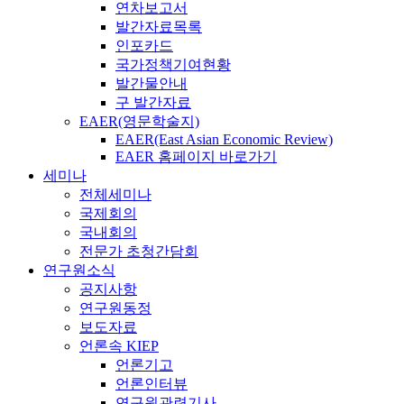
연차보고서
발간자료목록
인포카드
국가정책기여현황
발간물안내
구 발간자료
EAER(영문학술지)
EAER(East Asian Economic Review)
EAER 홈페이지 바로가기
세미나
전체세미나
국제회의
국내회의
전문가 초청간담회
연구원소식
공지사항
연구원동정
보도자료
언론속 KIEP
언론기고
언론인터뷰
연구원관련기사