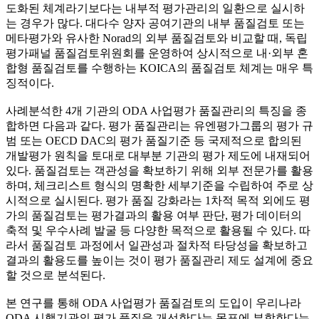
도화된 체계라기보다는 내부적 평가관리의 일환으로 실시하
는 경우가 많다. 대다수 양자 공여기관의 내부 품질검토 또는
메타평가와 유사한 Norad의 외부 품질검토와 비교할 때, 독립
평가패널 품질검토위원회를 운영하여 상시적으로 내·외부 혼
합형 품질검토를 수행하는 KOICA의 품질검토 체계는 매우 특
징적이다.
사례분석한 4개 기관의 ODA 사업평가 품질관리의 특징을 종
합하면 다음과 같다. 평가 품질관리는 유엔평가그룹의 평가 규
범 또는 OECD DAC의 평가 품질기준 등 국제적으로 합의된
개발평가 원칙을 토대로 대부분 기관의 평가 제도에 내재되어
있다. 품질검토는 객관성을 확보하기 위해 외부 전문가를 활용
하며, 체크리스트 형식의 명확한 세부기준을 수립하여 주로 상
시적으로 실시된다. 평가 품질 강화라는 1차적 목적 외에도 평
가의 품질검토는 평가결과의 활용 여부 판단, 평가 데이터의
축적 및 우수사례 발굴 등 다양한 목적으로 활용될 수 있다. 따
라서 품질검토 과정에서 일관성과 절차적 타당성을 확보하고
결과의 활용도를 높이는 것이 평가 품질관리 제도 설계에 중요
할 것으로 분석된다.
본 연구를 통해 ODA 사업평가 품질검토의 도입이 우리나라
ODA 시행기관의 평가 품질을 개선한다는 목표에 부합한다는