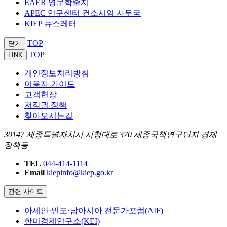
EAER 영문학술지
APEC 연구센터 컨소시엄 사무국
KIEP 뉴스레터
TOP
닫기
TOP
LINK
개인정보처리방침
이용자 가이드
고객헌장
저작권 정책
찾아오시는길
30147 세종특별자치시 시청대로 370 세종국책연구단지 경제
정책동
TEL
044-414-1114
Email
kiepinfo@kiep.go.kr
관련 사이트
아세안·인도·남아시아 전문가포럼(AIF)
한미경제연구소(KEI)