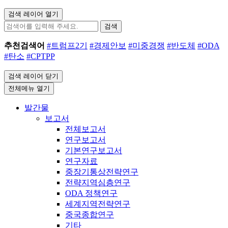
검색 레이어 열기
검색
추천검색어
#트럼프2기
#경제안보
#미중경쟁
#반도체
#ODA
#탄소
#CPTPP
검색 레이어 닫기
전체메뉴 열기
발간물
보고서
전체보고서
연구보고서
기본연구보고서
연구자료
중장기통상전략연구
전략지역심층연구
ODA 정책연구
세계지역전략연구
중국종합연구
기타