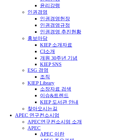
윤리강령
인권경영
인권경영헌장
인권경영규정
인권경영 추진현황
홍보마당
KIEP 소개자료
CI소개
개원 30주년 기념
KIEP SNS
ESG 경영
조직
KIEP Library
소장자료 검색
이슈&트렌드
KIEP 도서관 안내
찾아오시는길
APEC 연구컨소시엄
APEC연구컨소시엄 소개
APEC
APEC 이란