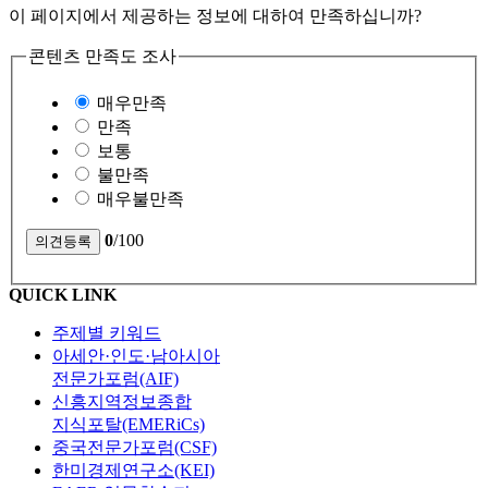
이 페이지에서 제공하는 정보에 대하여 만족하십니까?
콘텐츠 만족도 조사
매우만족
만족
보통
불만족
매우불만족
0
/100
QUICK LINK
주제별 키워드
아세안·인도·남아시아
전문가포럼(AIF)
신흥지역정보종합
지식포탈(EMERiCs)
중국전문가포럼(CSF)
한미경제연구소(KEI)