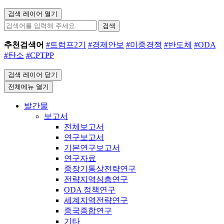
검색 레이어 열기
검색
추천검색어
#트럼프2기
#경제안보
#미중경쟁
#반도체
#ODA
#탄소
#CPTPP
검색 레이어 닫기
전체메뉴 열기
발간물
보고서
전체보고서
연구보고서
기본연구보고서
연구자료
중장기통상전략연구
전략지역심층연구
ODA 정책연구
세계지역전략연구
중국종합연구
기타