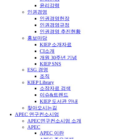
윤리강령
인권경영
인권경영헌장
인권경영규정
인권경영 추진현황
홍보마당
KIEP 소개자료
CI소개
개원 30주년 기념
KIEP SNS
ESG 경영
조직
KIEP Library
소장자료 검색
이슈&트렌드
KIEP 도서관 안내
찾아오시는길
APEC 연구컨소시엄
APEC연구컨소시엄 소개
APEC
APEC 이란