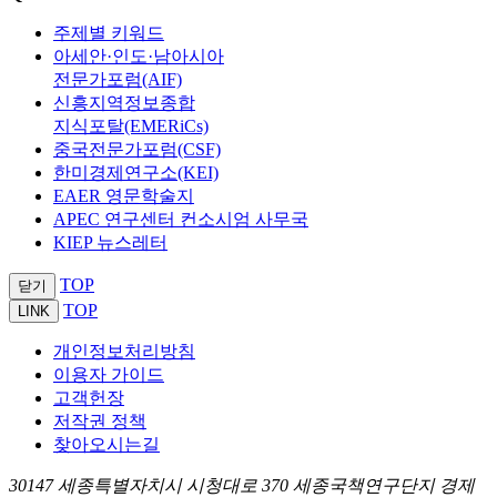
주제별 키워드
아세안·인도·남아시아
전문가포럼(AIF)
신흥지역정보종합
지식포탈(EMERiCs)
중국전문가포럼(CSF)
한미경제연구소(KEI)
EAER 영문학술지
APEC 연구센터 컨소시엄 사무국
KIEP 뉴스레터
TOP
닫기
TOP
LINK
개인정보처리방침
이용자 가이드
고객헌장
저작권 정책
찾아오시는길
30147 세종특별자치시 시청대로 370 세종국책연구단지 경제