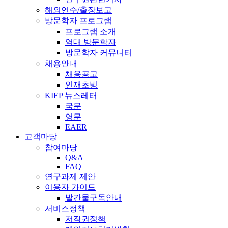
해외연수/출장보고
방문학자 프로그램
프로그램 소개
역대 방문학자
방문학자 커뮤니티
채용안내
채용공고
인재초빙
KIEP 뉴스레터
국문
영문
EAER
고객마당
참여마당
Q&A
FAQ
연구과제 제안
이용자 가이드
발간물구독안내
서비스정책
저작권정책