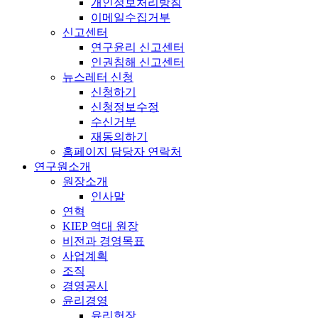
개인정보처리방침
이메일수집거부
신고센터
연구윤리 신고센터
인권침해 신고센터
뉴스레터 신청
신청하기
신청정보수정
수신거부
재동의하기
홈페이지 담당자 연락처
연구원소개
원장소개
인사말
연혁
KIEP 역대 원장
비전과 경영목표
사업계획
조직
경영공시
윤리경영
윤리헌장