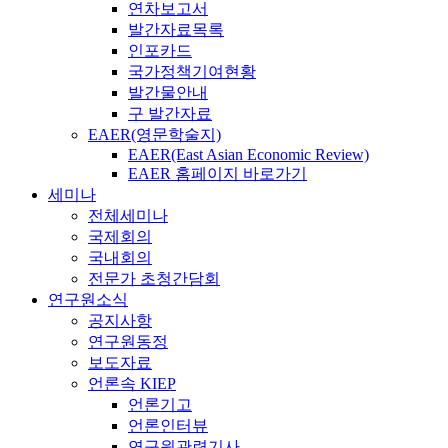
연차보고서
발간자료목록
인포카드
국가정책기여현황
발간물안내
구 발간자료
EAER(영문학술지)
EAER(East Asian Economic Review)
EAER 홈페이지 바로가기
세미나
전체세미나
국제회의
국내회의
전문가 초청간담회
연구원소식
공지사항
연구원동정
보도자료
언론속 KIEP
언론기고
언론인터뷰
연구원관련기사