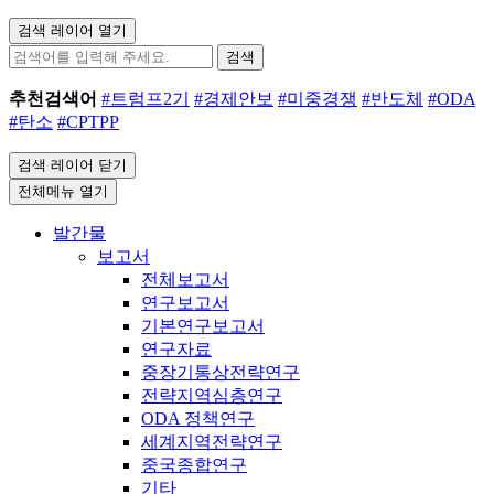
검색 레이어 열기
검색
추천검색어
#트럼프2기
#경제안보
#미중경쟁
#반도체
#ODA
#탄소
#CPTPP
검색 레이어 닫기
전체메뉴 열기
발간물
보고서
전체보고서
연구보고서
기본연구보고서
연구자료
중장기통상전략연구
전략지역심층연구
ODA 정책연구
세계지역전략연구
중국종합연구
기타