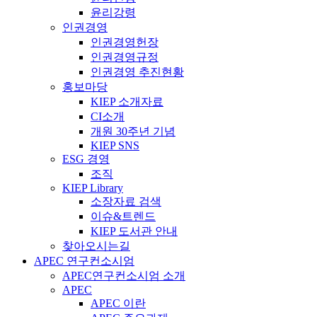
윤리강령
인권경영
인권경영헌장
인권경영규정
인권경영 추진현황
홍보마당
KIEP 소개자료
CI소개
개원 30주년 기념
KIEP SNS
ESG 경영
조직
KIEP Library
소장자료 검색
이슈&트렌드
KIEP 도서관 안내
찾아오시는길
APEC 연구컨소시엄
APEC연구컨소시엄 소개
APEC
APEC 이란