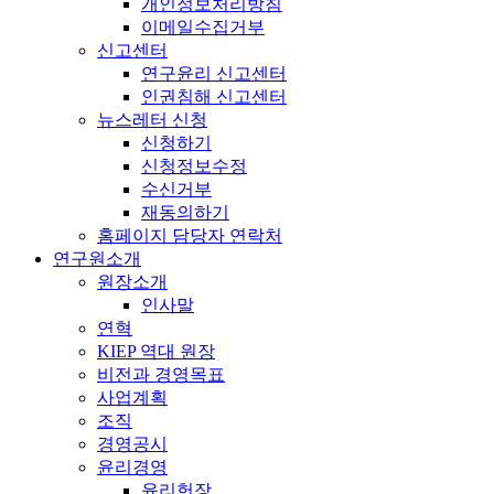
개인정보처리방침
이메일수집거부
신고센터
연구윤리 신고센터
인권침해 신고센터
뉴스레터 신청
신청하기
신청정보수정
수신거부
재동의하기
홈페이지 담당자 연락처
연구원소개
원장소개
인사말
연혁
KIEP 역대 원장
비전과 경영목표
사업계획
조직
경영공시
윤리경영
윤리헌장