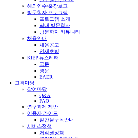
해외연수/출장보고
방문학자 프로그램
프로그램 소개
역대 방문학자
방문학자 커뮤니티
채용안내
채용공고
인재초빙
KIEP 뉴스레터
국문
영문
EAER
고객마당
참여마당
Q&A
FAQ
연구과제 제안
이용자 가이드
발간물구독안내
서비스정책
저작권정책