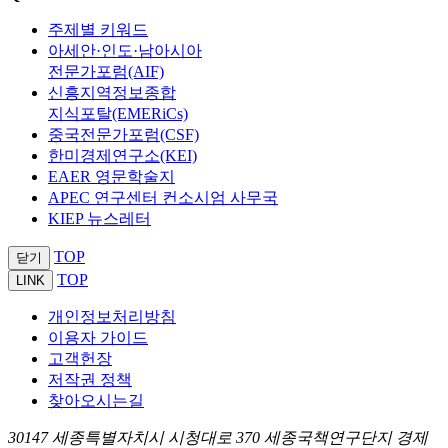
주제별 키워드
아세안·인도·남아시아
전문가포럼(AIF)
신흥지역정보종합
지식포탈(EMERiCs)
중국전문가포럼(CSF)
한미경제연구소(KEI)
EAER 영문학술지
APEC 연구센터 컨소시엄 사무국
KIEP 뉴스레터
TOP
닫기
TOP
LINK
개인정보처리방침
이용자 가이드
고객헌장
저작권 정책
찾아오시는길
30147 세종특별자치시 시청대로 370 세종국책연구단지 경제