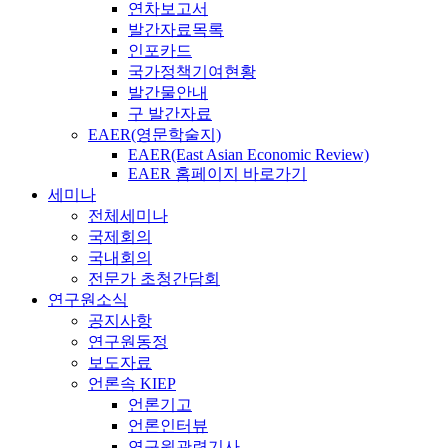
연차보고서
발간자료목록
인포카드
국가정책기여현황
발간물안내
구 발간자료
EAER(영문학술지)
EAER(East Asian Economic Review)
EAER 홈페이지 바로가기
세미나
전체세미나
국제회의
국내회의
전문가 초청간담회
연구원소식
공지사항
연구원동정
보도자료
언론속 KIEP
언론기고
언론인터뷰
연구원관련기사