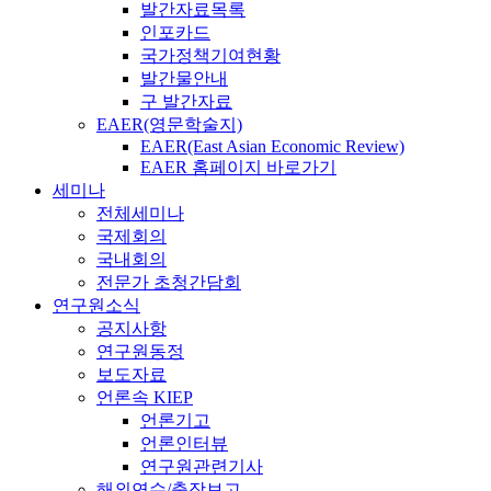
발간자료목록
인포카드
국가정책기여현황
발간물안내
구 발간자료
EAER(영문학술지)
EAER(East Asian Economic Review)
EAER 홈페이지 바로가기
세미나
전체세미나
국제회의
국내회의
전문가 초청간담회
연구원소식
공지사항
연구원동정
보도자료
언론속 KIEP
언론기고
언론인터뷰
연구원관련기사
해외연수/출장보고