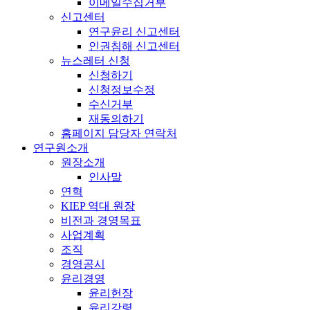
이메일수집거부
신고센터
연구윤리 신고센터
인권침해 신고센터
뉴스레터 신청
신청하기
신청정보수정
수신거부
재동의하기
홈페이지 담당자 연락처
연구원소개
원장소개
인사말
연혁
KIEP 역대 원장
비전과 경영목표
사업계획
조직
경영공시
윤리경영
윤리헌장
윤리강령