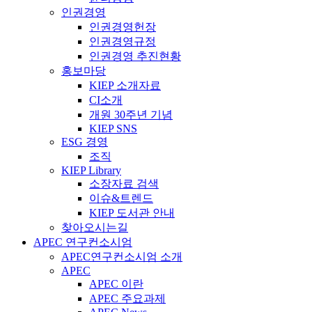
인권경영
인권경영헌장
인권경영규정
인권경영 추진현황
홍보마당
KIEP 소개자료
CI소개
개원 30주년 기념
KIEP SNS
ESG 경영
조직
KIEP Library
소장자료 검색
이슈&트렌드
KIEP 도서관 안내
찾아오시는길
APEC 연구컨소시엄
APEC연구컨소시엄 소개
APEC
APEC 이란
APEC 주요과제