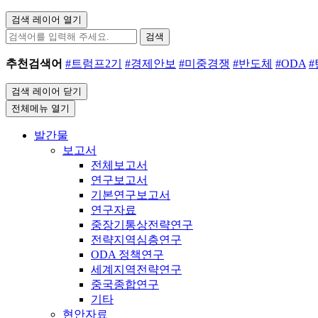
검색 레이어 열기
검색
추천검색어
#트럼프2기
#경제안보
#미중경쟁
#반도체
#ODA
검색 레이어 닫기
전체메뉴 열기
발간물
보고서
전체보고서
연구보고서
기본연구보고서
연구자료
중장기통상전략연구
전략지역심층연구
ODA 정책연구
세계지역전략연구
중국종합연구
기타
현안자료