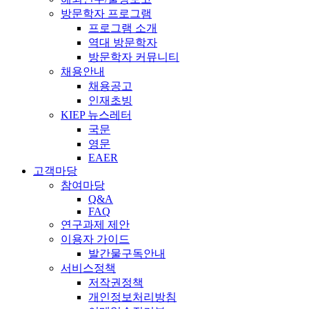
방문학자 프로그램
프로그램 소개
역대 방문학자
방문학자 커뮤니티
채용안내
채용공고
인재초빙
KIEP 뉴스레터
국문
영문
EAER
고객마당
참여마당
Q&A
FAQ
연구과제 제안
이용자 가이드
발간물구독안내
서비스정책
저작권정책
개인정보처리방침