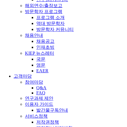
해외연수/출장보고
방문학자 프로그램
프로그램 소개
역대 방문학자
방문학자 커뮤니티
채용안내
채용공고
인재초빙
KIEP 뉴스레터
국문
영문
EAER
고객마당
참여마당
Q&A
FAQ
연구과제 제안
이용자 가이드
발간물구독안내
서비스정책
저작권정책