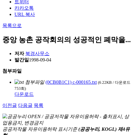
트위터
카카오톡
URL 복사
목록으로
중앙 농촌 공작회의의 성공적인 폐막을...
저자
북경사무소
발간일
1998-09-04
첨부파일
(0CB0B1C1) c-000165.txt
(6.22KB / 다운로드
753회)
다운로드
이전글
다음글
목록
공공저작물 자유이용허락 표시기준
(공공누리, KOGL) 제4유