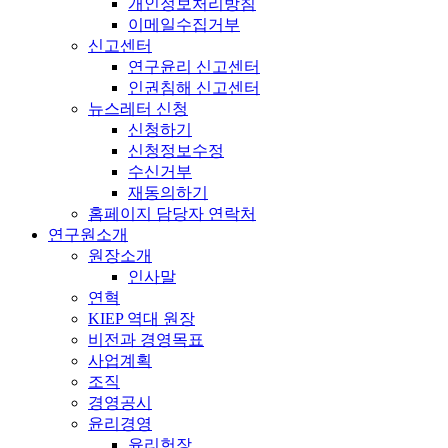
개인정보처리방침
이메일수집거부
신고센터
연구윤리 신고센터
인권침해 신고센터
뉴스레터 신청
신청하기
신청정보수정
수신거부
재동의하기
홈페이지 담당자 연락처
연구원소개
원장소개
인사말
연혁
KIEP 역대 원장
비전과 경영목표
사업계획
조직
경영공시
윤리경영
윤리헌장