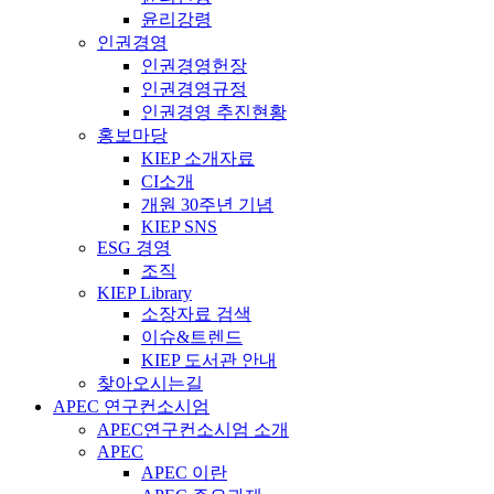
윤리강령
인권경영
인권경영헌장
인권경영규정
인권경영 추진현황
홍보마당
KIEP 소개자료
CI소개
개원 30주년 기념
KIEP SNS
ESG 경영
조직
KIEP Library
소장자료 검색
이슈&트렌드
KIEP 도서관 안내
찾아오시는길
APEC 연구컨소시엄
APEC연구컨소시엄 소개
APEC
APEC 이란