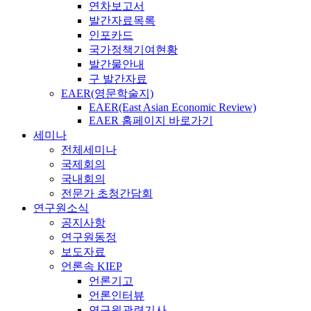
연차보고서
발간자료목록
인포카드
국가정책기여현황
발간물안내
구 발간자료
EAER(영문학술지)
EAER(East Asian Economic Review)
EAER 홈페이지 바로가기
세미나
전체세미나
국제회의
국내회의
전문가 초청간담회
연구원소식
공지사항
연구원동정
보도자료
언론속 KIEP
언론기고
언론인터뷰
연구원관련기사