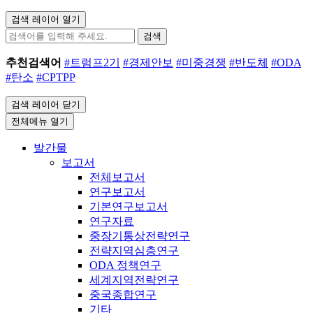
검색 레이어 열기
검색
추천검색어
#트럼프2기
#경제안보
#미중경쟁
#반도체
#ODA
#탄소
#CPTPP
검색 레이어 닫기
전체메뉴 열기
발간물
보고서
전체보고서
연구보고서
기본연구보고서
연구자료
중장기통상전략연구
전략지역심층연구
ODA 정책연구
세계지역전략연구
중국종합연구
기타