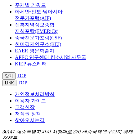
주제별 키워드
아세안·인도·남아시아
전문가포럼(AIF)
신흥지역정보종합
지식포탈(EMERiCs)
중국전문가포럼(CSF)
한미경제연구소(KEI)
EAER 영문학술지
APEC 연구센터 컨소시엄 사무국
KIEP 뉴스레터
TOP
닫기
TOP
LINK
개인정보처리방침
이용자 가이드
고객헌장
저작권 정책
찾아오시는길
30147 세종특별자치시 시청대로 370 세종국책연구단지 경제
정책동