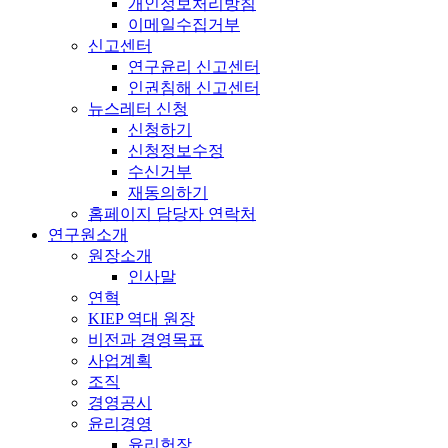
개인정보처리방침
이메일수집거부
신고센터
연구윤리 신고센터
인권침해 신고센터
뉴스레터 신청
신청하기
신청정보수정
수신거부
재동의하기
홈페이지 담당자 연락처
연구원소개
원장소개
인사말
연혁
KIEP 역대 원장
비전과 경영목표
사업계획
조직
경영공시
윤리경영
윤리헌장