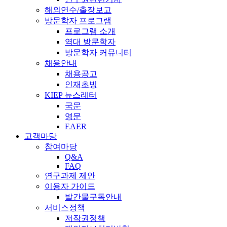
해외연수/출장보고
방문학자 프로그램
프로그램 소개
역대 방문학자
방문학자 커뮤니티
채용안내
채용공고
인재초빙
KIEP 뉴스레터
국문
영문
EAER
고객마당
참여마당
Q&A
FAQ
연구과제 제안
이용자 가이드
발간물구독안내
서비스정책
저작권정책