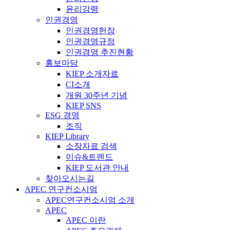
윤리강령
인권경영
인권경영헌장
인권경영규정
인권경영 추진현황
홍보마당
KIEP 소개자료
CI소개
개원 30주년 기념
KIEP SNS
ESG 경영
조직
KIEP Library
소장자료 검색
이슈&트렌드
KIEP 도서관 안내
찾아오시는길
APEC 연구컨소시엄
APEC연구컨소시엄 소개
APEC
APEC 이란