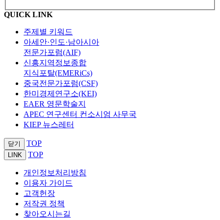
QUICK LINK
주제별 키워드
아세안·인도·남아시아
전문가포럼(AIF)
신흥지역정보종합
지식포탈(EMERiCs)
중국전문가포럼(CSF)
한미경제연구소(KEI)
EAER 영문학술지
APEC 연구센터 컨소시엄 사무국
KIEP 뉴스레터
TOP
닫기
TOP
LINK
개인정보처리방침
이용자 가이드
고객헌장
저작권 정책
찾아오시는길