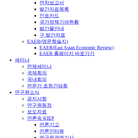
연차보고서
발간자료목록
인포카드
국가정책기여현황
발간물안내
구 발간자료
EAER(영문학술지)
EAER(East Asian Economic Review)
EAER 홈페이지 바로가기
세미나
전체세미나
국제회의
국내회의
전문가 초청간담회
연구원소식
공지사항
연구원동정
보도자료
언론속 KIEP
언론기고
언론인터뷰
연구원관련기사