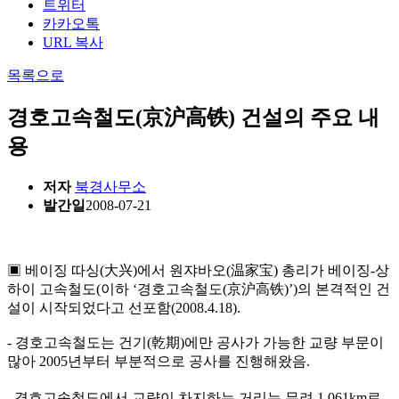
트위터
카카오톡
URL 복사
목록으로
경호고속철도(京沪高铁) 건설의 주요 내
용
저자
북경사무소
발간일
2008-07-21
▣ 베이징 따싱(大兴)에서 원쟈바오(温家宝) 총리가 베이징-상
하이 고속철도(이하 ‘경호고속철도(京沪高铁)’)의 본격적인 건
설이 시작되었다고 선포함(2008.4.18).
- 경호고속철도는 건기(乾期)에만 공사가 가능한 교량 부문이
많아 2005년부터 부분적으로 공사를 진행해왔음.
․경호고속철도에서 교량이 차지하는 거리는 무려 1,061km로,