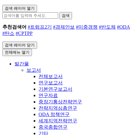
검색 레이어 열기
검색
추천검색어
#트럼프2기
#경제안보
#미중경쟁
#반도체
#ODA
#탄소
#CPTPP
검색 레이어 닫기
전체메뉴 열기
발간물
보고서
전체보고서
연구보고서
기본연구보고서
연구자료
중장기통상전략연구
전략지역심층연구
ODA 정책연구
세계지역전략연구
중국종합연구
기타