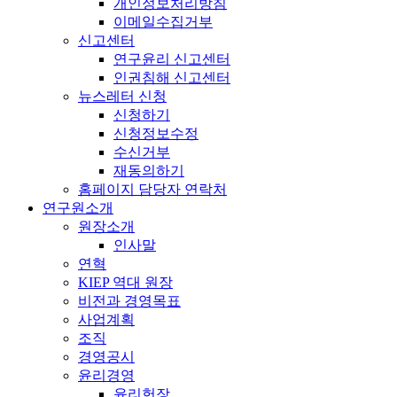
개인정보처리방침
이메일수집거부
신고센터
연구윤리 신고센터
인권침해 신고센터
뉴스레터 신청
신청하기
신청정보수정
수신거부
재동의하기
홈페이지 담당자 연락처
연구원소개
원장소개
인사말
연혁
KIEP 역대 원장
비전과 경영목표
사업계획
조직
경영공시
윤리경영
윤리헌장