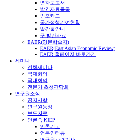
연차보고서
발간자료목록
인포카드
국가정책기여현황
발간물안내
구 발간자료
EAER(영문학술지)
EAER(East Asian Economic Review)
EAER 홈페이지 바로가기
세미나
전체세미나
국제회의
국내회의
전문가 초청간담회
연구원소식
공지사항
연구원동정
보도자료
언론속 KIEP
언론기고
언론인터뷰
연구원관련기사