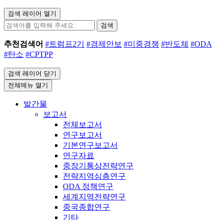
검색 레이어 열기
검색
추천검색어
#트럼프2기
#경제안보
#미중경쟁
#반도체
#ODA
#탄소
#CPTPP
검색 레이어 닫기
전체메뉴 열기
발간물
보고서
전체보고서
연구보고서
기본연구보고서
연구자료
중장기통상전략연구
전략지역심층연구
ODA 정책연구
세계지역전략연구
중국종합연구
기타