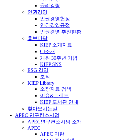
윤리강령
인권경영
인권경영헌장
인권경영규정
인권경영 추진현황
홍보마당
KIEP 소개자료
CI소개
개원 30주년 기념
KIEP SNS
ESG 경영
조직
KIEP Library
소장자료 검색
이슈&트렌드
KIEP 도서관 안내
찾아오시는길
APEC 연구컨소시엄
APEC연구컨소시엄 소개
APEC
APEC 이란