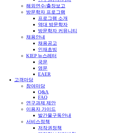
해외연수/출장보고
방문학자 프로그램
프로그램 소개
역대 방문학자
방문학자 커뮤니티
채용안내
채용공고
인재초빙
KIEP 뉴스레터
국문
영문
EAER
고객마당
참여마당
Q&A
FAQ
연구과제 제안
이용자 가이드
발간물구독안내
서비스정책
저작권정책