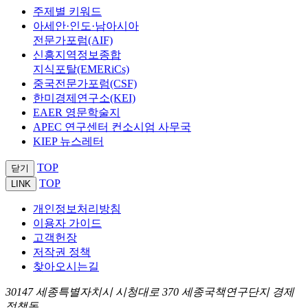
주제별 키워드
아세안·인도·남아시아
전문가포럼(AIF)
신흥지역정보종합
지식포탈(EMERiCs)
중국전문가포럼(CSF)
한미경제연구소(KEI)
EAER 영문학술지
APEC 연구센터 컨소시엄 사무국
KIEP 뉴스레터
TOP
닫기
TOP
LINK
개인정보처리방침
이용자 가이드
고객헌장
저작권 정책
찾아오시는길
30147 세종특별자치시 시청대로 370 세종국책연구단지 경제
정책동