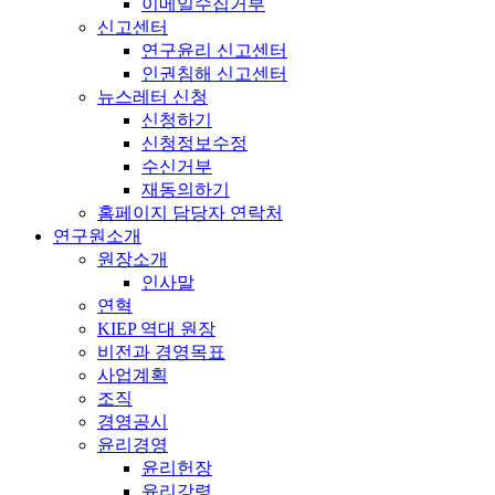
이메일수집거부
신고센터
연구윤리 신고센터
인권침해 신고센터
뉴스레터 신청
신청하기
신청정보수정
수신거부
재동의하기
홈페이지 담당자 연락처
연구원소개
원장소개
인사말
연혁
KIEP 역대 원장
비전과 경영목표
사업계획
조직
경영공시
윤리경영
윤리헌장
윤리강령