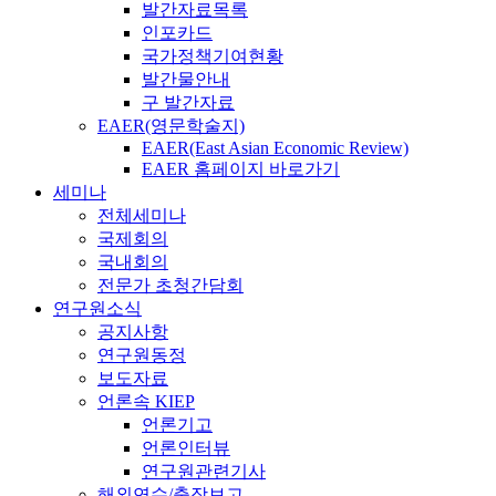
발간자료목록
인포카드
국가정책기여현황
발간물안내
구 발간자료
EAER(영문학술지)
EAER(East Asian Economic Review)
EAER 홈페이지 바로가기
세미나
전체세미나
국제회의
국내회의
전문가 초청간담회
연구원소식
공지사항
연구원동정
보도자료
언론속 KIEP
언론기고
언론인터뷰
연구원관련기사
해외연수/출장보고