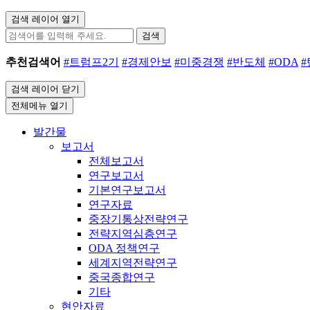
검색 레이어 열기
검색
추천검색어
#트럼프2기
#경제안보
#미중경쟁
#반도체
#ODA
검색 레이어 닫기
전체메뉴 열기
발간물
보고서
전체보고서
연구보고서
기본연구보고서
연구자료
중장기통상전략연구
전략지역심층연구
ODA 정책연구
세계지역전략연구
중국종합연구
기타
현안자료