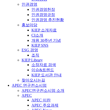
인권경영
인권경영헌장
인권경영규정
인권경영 추진현황
홍보마당
KIEP 소개자료
CI소개
개원 30주년 기념
KIEP SNS
ESG 경영
조직
KIEP Library
소장자료 검색
이슈&트렌드
KIEP 도서관 안내
찾아오시는길
APEC 연구컨소시엄
APEC연구컨소시엄 소개
APEC
APEC 이란
APEC 주요과제