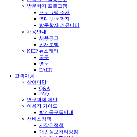
방문학자 프로그램
프로그램 소개
역대 방문학자
방문학자 커뮤니티
채용안내
채용공고
인재초빙
KIEP 뉴스레터
국문
영문
EAER
고객마당
참여마당
Q&A
FAQ
연구과제 제안
이용자 가이드
발간물구독안내
서비스정책
저작권정책
개인정보처리방침