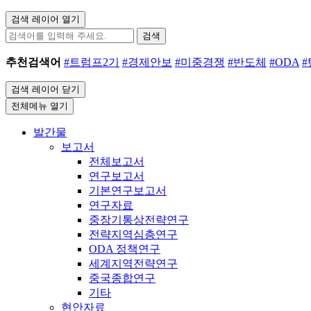
검색 레이어 열기
검색
추천검색어
#트럼프2기
#경제안보
#미중경쟁
#반도체
#ODA
검색 레이어 닫기
전체메뉴 열기
발간물
보고서
전체보고서
연구보고서
기본연구보고서
연구자료
중장기통상전략연구
전략지역심층연구
ODA 정책연구
세계지역전략연구
중국종합연구
기타
현안자료