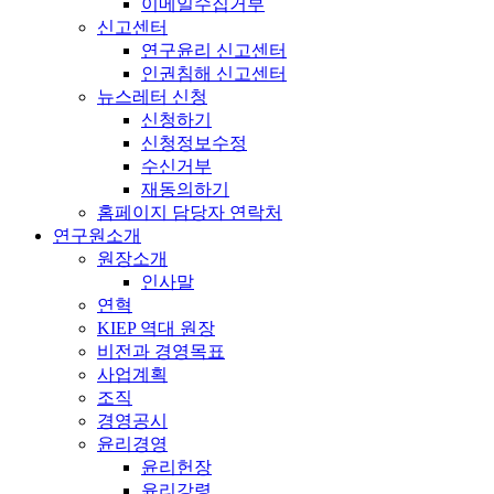
이메일수집거부
신고센터
연구윤리 신고센터
인권침해 신고센터
뉴스레터 신청
신청하기
신청정보수정
수신거부
재동의하기
홈페이지 담당자 연락처
연구원소개
원장소개
인사말
연혁
KIEP 역대 원장
비전과 경영목표
사업계획
조직
경영공시
윤리경영
윤리헌장
윤리강령