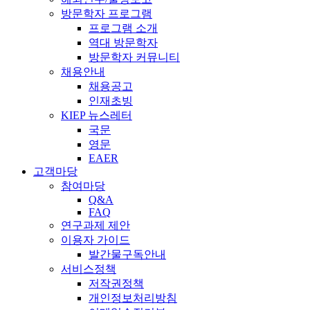
방문학자 프로그램
프로그램 소개
역대 방문학자
방문학자 커뮤니티
채용안내
채용공고
인재초빙
KIEP 뉴스레터
국문
영문
EAER
고객마당
참여마당
Q&A
FAQ
연구과제 제안
이용자 가이드
발간물구독안내
서비스정책
저작권정책
개인정보처리방침