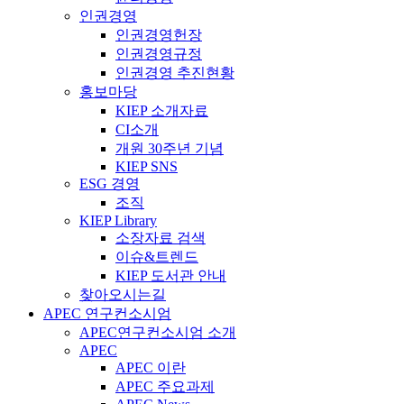
인권경영
인권경영헌장
인권경영규정
인권경영 추진현황
홍보마당
KIEP 소개자료
CI소개
개원 30주년 기념
KIEP SNS
ESG 경영
조직
KIEP Library
소장자료 검색
이슈&트렌드
KIEP 도서관 안내
찾아오시는길
APEC 연구컨소시엄
APEC연구컨소시엄 소개
APEC
APEC 이란
APEC 주요과제