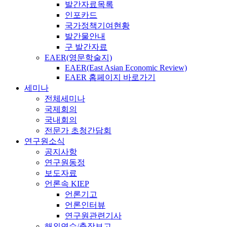
발간자료목록
인포카드
국가정책기여현황
발간물안내
구 발간자료
EAER(영문학술지)
EAER(East Asian Economic Review)
EAER 홈페이지 바로가기
세미나
전체세미나
국제회의
국내회의
전문가 초청간담회
연구원소식
공지사항
연구원동정
보도자료
언론속 KIEP
언론기고
언론인터뷰
연구원관련기사
해외연수/출장보고