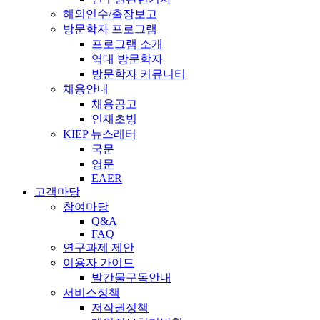
해외연수/출장보고
방문학자 프로그램
프로그램 소개
역대 방문학자
방문학자 커뮤니티
채용안내
채용공고
인재초빙
KIEP 뉴스레터
국문
영문
EAER
고객마당
참여마당
Q&A
FAQ
연구과제 제안
이용자 가이드
발간물구독안내
서비스정책
저작권정책