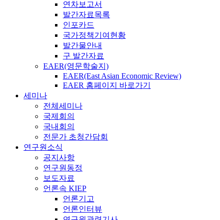
연차보고서
발간자료목록
인포카드
국가정책기여현황
발간물안내
구 발간자료
EAER(영문학술지)
EAER(East Asian Economic Review)
EAER 홈페이지 바로가기
세미나
전체세미나
국제회의
국내회의
전문가 초청간담회
연구원소식
공지사항
연구원동정
보도자료
언론속 KIEP
언론기고
언론인터뷰
연구원관련기사