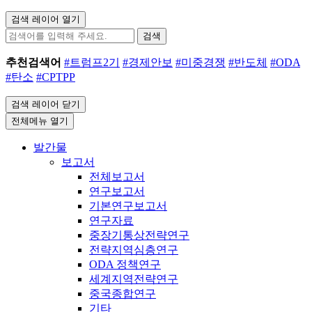
검색 레이어 열기
검색
추천검색어
#트럼프2기
#경제안보
#미중경쟁
#반도체
#ODA
#탄소
#CPTPP
검색 레이어 닫기
전체메뉴 열기
발간물
보고서
전체보고서
연구보고서
기본연구보고서
연구자료
중장기통상전략연구
전략지역심층연구
ODA 정책연구
세계지역전략연구
중국종합연구
기타