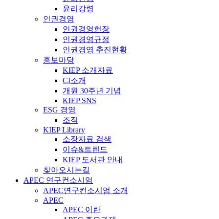
윤리강령
인권경영
인권경영헌장
인권경영규정
인권경영 추진현황
홍보마당
KIEP 소개자료
CI소개
개원 30주년 기념
KIEP SNS
ESG 경영
조직
KIEP Library
소장자료 검색
이슈&트렌드
KIEP 도서관 안내
찾아오시는길
APEC 연구컨소시엄
APEC연구컨소시엄 소개
APEC
APEC 이란