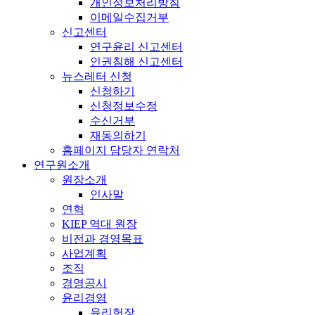
개인정보처리방침
이메일수집거부
신고센터
연구윤리 신고센터
인권침해 신고센터
뉴스레터 신청
신청하기
신청정보수정
수신거부
재동의하기
홈페이지 담당자 연락처
연구원소개
원장소개
인사말
연혁
KIEP 역대 원장
비전과 경영목표
사업계획
조직
경영공시
윤리경영
윤리헌장