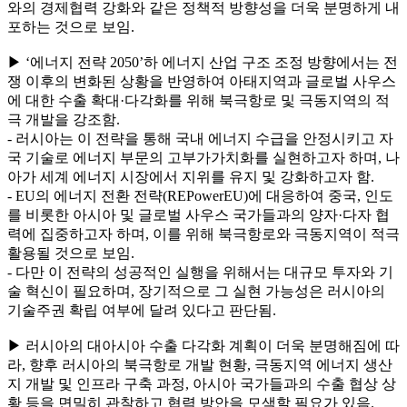
와의 경제협력 강화와 같은 정책적 방향성을 더욱 분명하게 내
포하는 것으로 보임.
▶ ‘에너지 전략 2050’하 에너지 산업 구조 조정 방향에서는 전
쟁 이후의 변화된 상황을 반영하여 아태지역과 글로벌 사우스
에 대한 수출 확대·다각화를 위해 북극항로 및 극동지역의 적
극 개발을 강조함.
- 러시아는 이 전략을 통해 국내 에너지 수급을 안정시키고 자
국 기술로 에너지 부문의 고부가가치화를 실현하고자 하며, 나
아가 세계 에너지 시장에서 지위를 유지 및 강화하고자 함.
- EU의 에너지 전환 전략(REPowerEU)에 대응하여 중국, 인도
를 비롯한 아시아 및 글로벌 사우스 국가들과의 양자·다자 협
력에 집중하고자 하며, 이를 위해 북극항로와 극동지역이 적극
활용될 것으로 보임.
- 다만 이 전략의 성공적인 실행을 위해서는 대규모 투자와 기
술 혁신이 필요하며, 장기적으로 그 실현 가능성은 러시아의
기술주권 확립 여부에 달려 있다고 판단됨.
▶ 러시아의 대아시아 수출 다각화 계획이 더욱 분명해짐에 따
라, 향후 러시아의 북극항로 개발 현황, 극동지역 에너지 생산
지 개발 및 인프라 구축 과정, 아시아 국가들과의 수출 협상 상
황 등을 면밀히 관찰하고 협력 방안을 모색할 필요가 있음.