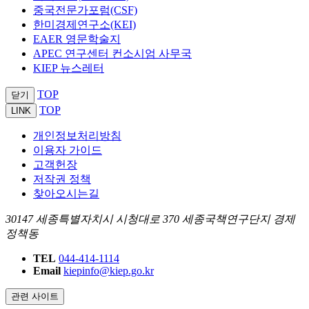
중국전문가포럼(CSF)
한미경제연구소(KEI)
EAER 영문학술지
APEC 연구센터 컨소시엄 사무국
KIEP 뉴스레터
TOP
닫기
TOP
LINK
개인정보처리방침
이용자 가이드
고객헌장
저작권 정책
찾아오시는길
30147 세종특별자치시 시청대로 370 세종국책연구단지 경제
정책동
TEL
044-414-1114
Email
kiepinfo@kiep.go.kr
관련 사이트