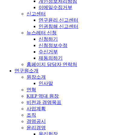
개인정보처리방침
이메일수집거부
신고센터
연구윤리 신고센터
인권침해 신고센터
뉴스레터 신청
신청하기
신청정보수정
수신거부
재동의하기
홈페이지 담당자 연락처
연구원소개
원장소개
인사말
연혁
KIEP 역대 원장
비전과 경영목표
사업계획
조직
경영공시
윤리경영
윤리헌장