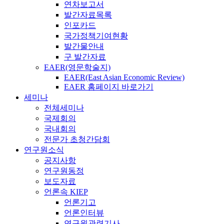
연차보고서
발간자료목록
인포카드
국가정책기여현황
발간물안내
구 발간자료
EAER(영문학술지)
EAER(East Asian Economic Review)
EAER 홈페이지 바로가기
세미나
전체세미나
국제회의
국내회의
전문가 초청간담회
연구원소식
공지사항
연구원동정
보도자료
언론속 KIEP
언론기고
언론인터뷰
연구원관련기사