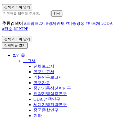
검색 레이어 열기
검색
추천검색어
#트럼프2기
#경제안보
#미중경쟁
#반도체
#ODA
#탄소
#CPTPP
검색 레이어 닫기
전체메뉴 열기
발간물
보고서
전체보고서
연구보고서
기본연구보고서
연구자료
중장기통상전략연구
전략지역심층연구
ODA 정책연구
세계지역전략연구
중국종합연구
기타