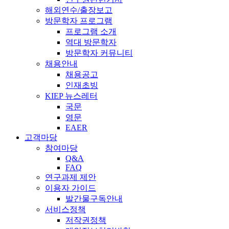
해외연수/출장보고
방문학자 프로그램
프로그램 소개
역대 방문학자
방문학자 커뮤니티
채용안내
채용공고
인재초빙
KIEP 뉴스레터
국문
영문
EAER
고객마당
참여마당
Q&A
FAQ
연구과제 제안
이용자 가이드
발간물구독안내
서비스정책
저작권정책