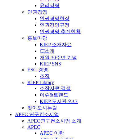
윤리강령
인권경영
인권경영헌장
인권경영규정
인권경영 추진현황
홍보마당
KIEP 소개자료
CI소개
개원 30주년 기념
KIEP SNS
ESG 경영
조직
KIEP Library
소장자료 검색
이슈&트렌드
KIEP 도서관 안내
찾아오시는길
APEC 연구컨소시엄
APEC연구컨소시엄 소개
APEC
APEC 이란