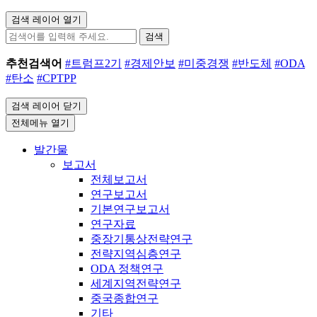
검색 레이어 열기
검색
추천검색어
#트럼프2기
#경제안보
#미중경쟁
#반도체
#ODA
#탄소
#CPTPP
검색 레이어 닫기
전체메뉴 열기
발간물
보고서
전체보고서
연구보고서
기본연구보고서
연구자료
중장기통상전략연구
전략지역심층연구
ODA 정책연구
세계지역전략연구
중국종합연구
기타