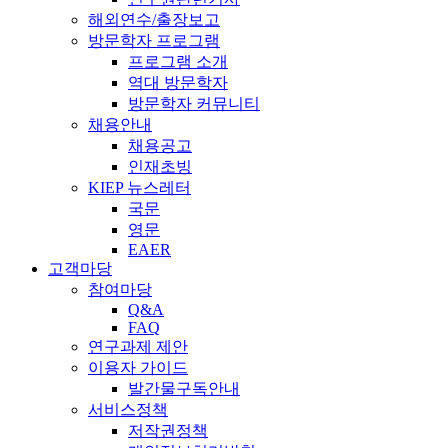
해외연수/출장보고
방문학자 프로그램
프로그램 소개
역대 방문학자
방문학자 커뮤니티
채용안내
채용공고
인재초빙
KIEP 뉴스레터
국문
영문
EAER
고객마당
참여마당
Q&A
FAQ
연구과제 제안
이용자 가이드
발간물구독안내
서비스정책
저작권정책