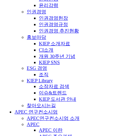
윤리강령
인권경영
인권경영헌장
인권경영규정
인권경영 추진현황
홍보마당
KIEP 소개자료
CI소개
개원 30주년 기념
KIEP SNS
ESG 경영
조직
KIEP Library
소장자료 검색
이슈&트렌드
KIEP 도서관 안내
찾아오시는길
APEC 연구컨소시엄
APEC연구컨소시엄 소개
APEC
APEC 이란