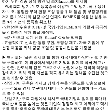
하기 위한 각종 정책 방안 및 조치(action)를 제시함.
- 관세 회피 방지, 위조 등록증을 이용한 수입 방지, 국내 생산
자 보호, 공정한 무역 환경 조성 등을 위해 불법 및 부정행위를
저지른 1,062개의 철강 수입 업체와 IMMEX를 악용한 섬유 부
문 8개 기업의 등록을 취소함.
- 연방전력위원회(CFE) 및 국영기업 PEMEX의 역할과 공공성
을 강화하기 위해 법을 개정함.
- 국가 반도체 설계 센터 ‘Kutsari’ 설립을 발표함.
- 효율적이고 신속한 행정 구현, 투명성 제고, 자국 기업에 우
선권 제공을 위해 공공 조달 및 공공사업법을 개정함.
▶ 멕시코는 ‘플랜 멕시코’를 통해 자국 내에 다양한 산업 기반
을 구축하고, 이 과정에서 멕시코 기업의 참여를 적극 제고하
는 한편, 반도체와 같은 고부가가치 산업에서는 자국의 역량을
강화하기 위해 외국 자본을 적극 유치하는 정책을 수립한 것으
로 평가할 수 있음.
- 산업 기반 구축은 멕시코 경제의 수출 의존도를 낮춤으로써
궁극적으로 경제 부문에서 대미국 의존도를 완화하려는 의도
로 볼 수 있음.
- 산업 기반 구축 과정에서 멕시코 국내 기업의 참여를 확대해
국내산 비중을 높이는 것은 기업의 경쟁력 제고 이외에도 멕시
코를 통한 우회수출 문제에 대응하는 논리로도 활용될 수 있