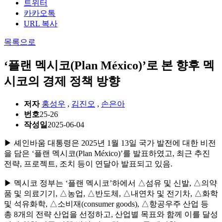
트위터
카카오톡
URL 복사
목록으로
‘플랜 멕시코(Plan México)’로 본 향후 멕
시코의 경제 정책 방향
저자
홍성우
,
김진오
,
손은아
번호
25-26
작성일
2025-06-04
▶ 셰인바움 대통령은 2025년 1월 13일 국가 발전에 대한 비전
을 담은 ‘플랜 멕시코(Plan México)’를 발표하였고, 최근 추진
전략, 프로젝트, 조치 등이 연달아 발표되고 있음.
▶ 멕시코 정부는 ‘플랜 멕시코’하에서 △섬유 및 신발, △의약
품 및 의료기기, △농업, △반도체, △내연차 및 전기차, △화학
및 석유화학, △소비재(consumer goods), △항공우주 산업 등
총 8개의 전략 산업을 선정하고, 산업별 목표와 함께 이를 달성