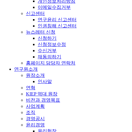
개인정보처리방침
이메일수집거부
신고센터
연구윤리 신고센터
인권침해 신고센터
뉴스레터 신청
신청하기
신청정보수정
수신거부
재동의하기
홈페이지 담당자 연락처
연구원소개
원장소개
인사말
연혁
KIEP 역대 원장
비전과 경영목표
사업계획
조직
경영공시
윤리경영
윤리헌장