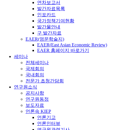
연차보고서
발간자료목록
인포카드
국가정책기여현황
발간물안내
구 발간자료
EAER(영문학술지)
EAER(East Asian Economic Review)
EAER 홈페이지 바로가기
세미나
전체세미나
국제회의
국내회의
전문가 초청간담회
연구원소식
공지사항
연구원동정
보도자료
언론속 KIEP
언론기고
언론인터뷰
연구원관련기사