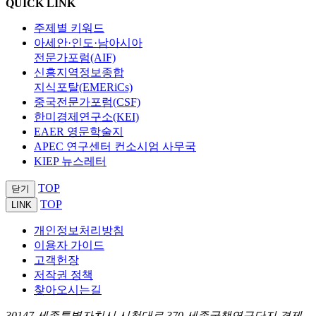
QUICK LINK
주제별 키워드
아세안·인도·남아시아
전문가포럼(AIF)
신흥지역정보종합
지식포탈(EMERiCs)
중국전문가포럼(CSF)
한미경제연구소(KEI)
EAER 영문학술지
APEC 연구센터 컨소시엄 사무국
KIEP 뉴스레터
TOP
닫기
TOP
LINK
개인정보처리방침
이용자 가이드
고객헌장
저작권 정책
찾아오시는길
30147 세종특별자치시 시청대로 370 세종국책연구단지 경제