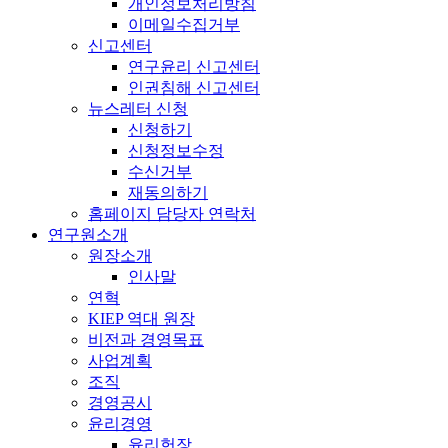
개인정보처리방침
이메일수집거부
신고센터
연구윤리 신고센터
인권침해 신고센터
뉴스레터 신청
신청하기
신청정보수정
수신거부
재동의하기
홈페이지 담당자 연락처
연구원소개
원장소개
인사말
연혁
KIEP 역대 원장
비전과 경영목표
사업계획
조직
경영공시
윤리경영
윤리헌장