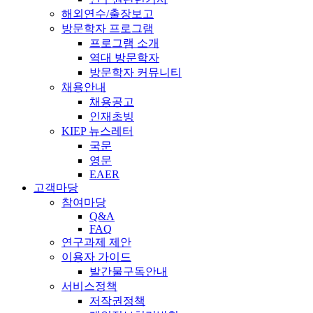
해외연수/출장보고
방문학자 프로그램
프로그램 소개
역대 방문학자
방문학자 커뮤니티
채용안내
채용공고
인재초빙
KIEP 뉴스레터
국문
영문
EAER
고객마당
참여마당
Q&A
FAQ
연구과제 제안
이용자 가이드
발간물구독안내
서비스정책
저작권정책