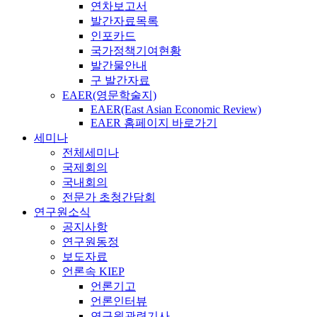
연차보고서
발간자료목록
인포카드
국가정책기여현황
발간물안내
구 발간자료
EAER(영문학술지)
EAER(East Asian Economic Review)
EAER 홈페이지 바로가기
세미나
전체세미나
국제회의
국내회의
전문가 초청간담회
연구원소식
공지사항
연구원동정
보도자료
언론속 KIEP
언론기고
언론인터뷰
연구원관련기사