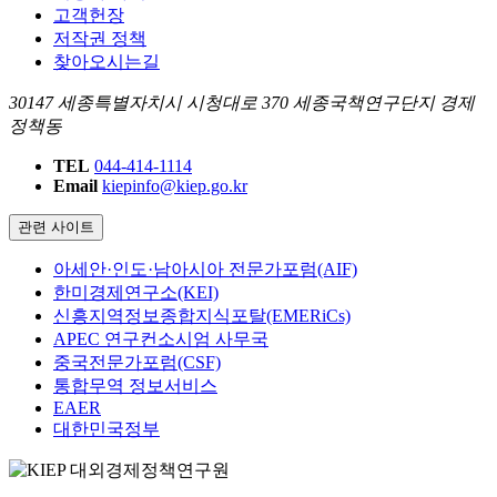
고객헌장
저작권 정책
찾아오시는길
30147 세종특별자치시 시청대로 370 세종국책연구단지 경제
정책동
TEL
044-414-1114
Email
kiepinfo@kiep.go.kr
관련 사이트
아세안·인도·남아시아 전문가포럼(AIF)
한미경제연구소(KEI)
신흥지역정보종합지식포탈(EMERiCs)
APEC 연구컨소시엄 사무국
중국전문가포럼(CSF)
통합무역 정보서비스
EAER
대한민국정부