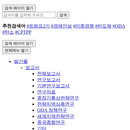
검색 레이어 열기
검색
추천검색어
#트럼프2기
#경제안보
#미중경쟁
#반도체
#ODA
#탄소
#CPTPP
검색 레이어 닫기
전체메뉴 열기
발간물
보고서
전체보고서
연구보고서
기본연구보고서
연구자료
중장기통상전략연구
전략지역심층연구
ODA 정책연구
세계지역전략연구
중국종합연구
기타