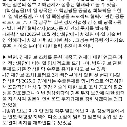
하는 일본의 상호 이해관계가 절충된 형태라고 볼 수 있음.
- [핵심광물] 미-일 양국은 △ 핵심광물 공급망 회복력을 위한
미-일 액션플랜, △ 미-일 핵심광물 프로젝트 협력에 관한 공동
팩트시트, △ 미국 상무부-일본 경제산업성 간 심해 광물자원
개발에 관한 협력각서(MoC) 등 세 건의 문서를 발표함.
- [과학기술] 2025년 10월 정상회담에서 체결된 미-일 기술 번
영 양해각서 체결 이후 AI 기반 혁신, 고성능 컴퓨팅·양자기술,
우주, 바이오 분야에 대한 협력 추진이 확인됨.
▶ 반면, 경제안보 조치를 통한 대중국 견제에 대한 언급은 과
거 정상회담에 비해 덜 명시적으로 드러나며, 방위·안보 관련
문제도 기존 정상회담 수준을 유지한다고 볼 수 있음.
- [경제안보 조치] 트럼프 2기 행정부에서 열린 첫 번째 미-일
정상회담(2025. 2. 7.)에서는 수출통제를 명시적으로 언급하면
서 포괄적인 핵심 및 민감 기술에 대한 보호 조치 공조의 필요
성을 강조했으나 이번 정상회담의 경우 투자 보안에 대한 협력
을 지속하며 일본이 인바운드 투자규제를 강화하겠다는 언급
만 있음.
- [방위·안보] 미-이란 전쟁 직후 열린 이번 미-일 정상회담에서
는 인도·태평양 지역에 다소 초점이 맞춰진 일본의 방위 및 안
보 관여 의지를 재확인할 수 있었음.