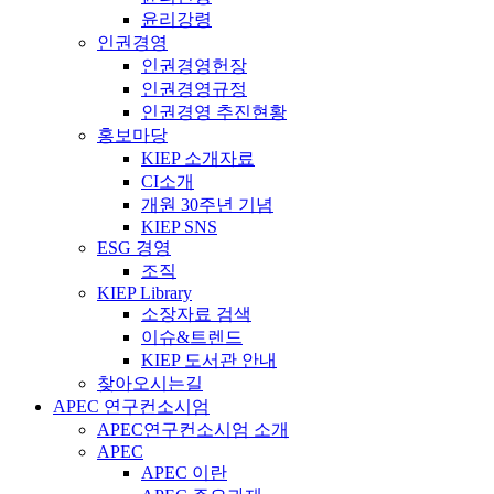
윤리강령
인권경영
인권경영헌장
인권경영규정
인권경영 추진현황
홍보마당
KIEP 소개자료
CI소개
개원 30주년 기념
KIEP SNS
ESG 경영
조직
KIEP Library
소장자료 검색
이슈&트렌드
KIEP 도서관 안내
찾아오시는길
APEC 연구컨소시엄
APEC연구컨소시엄 소개
APEC
APEC 이란