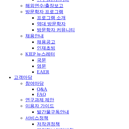
해외연수/출장보고
방문학자 프로그램
프로그램 소개
역대 방문학자
방문학자 커뮤니티
채용안내
채용공고
인재초빙
KIEP 뉴스레터
국문
영문
EAER
고객마당
참여마당
Q&A
FAQ
연구과제 제안
이용자 가이드
발간물구독안내
서비스정책
저작권정책