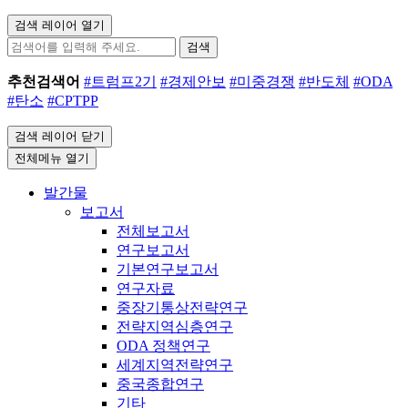
검색 레이어 열기
검색
추천검색어
#트럼프2기
#경제안보
#미중경쟁
#반도체
#ODA
#탄소
#CPTPP
검색 레이어 닫기
전체메뉴 열기
발간물
보고서
전체보고서
연구보고서
기본연구보고서
연구자료
중장기통상전략연구
전략지역심층연구
ODA 정책연구
세계지역전략연구
중국종합연구
기타