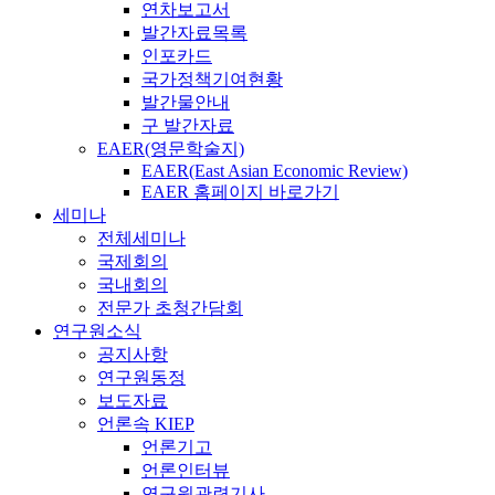
연차보고서
발간자료목록
인포카드
국가정책기여현황
발간물안내
구 발간자료
EAER(영문학술지)
EAER(East Asian Economic Review)
EAER 홈페이지 바로가기
세미나
전체세미나
국제회의
국내회의
전문가 초청간담회
연구원소식
공지사항
연구원동정
보도자료
언론속 KIEP
언론기고
언론인터뷰
연구원관련기사