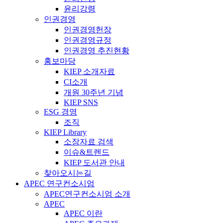
윤리강령
인권경영
인권경영헌장
인권경영규정
인권경영 추진현황
홍보마당
KIEP 소개자료
CI소개
개원 30주년 기념
KIEP SNS
ESG 경영
조직
KIEP Library
소장자료 검색
이슈&트렌드
KIEP 도서관 안내
찾아오시는길
APEC 연구컨소시엄
APEC연구컨소시엄 소개
APEC
APEC 이란