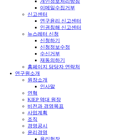
개인정보처리방침
이메일수집거부
신고센터
연구윤리 신고센터
인권침해 신고센터
뉴스레터 신청
신청하기
신청정보수정
수신거부
재동의하기
홈페이지 담당자 연락처
연구원소개
원장소개
인사말
연혁
KIEP 역대 원장
비전과 경영목표
사업계획
조직
경영공시
윤리경영
윤리헌장