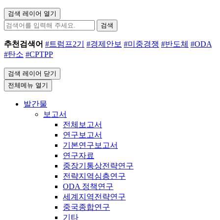
검색 레이어 열기
검색
추천검색어
#트럼프2기
#경제안보
#미중경쟁
#반도체
#ODA
#탄소
#CPTPP
검색 레이어 닫기
전체메뉴 열기
발간물
보고서
전체보고서
연구보고서
기본연구보고서
연구자료
중장기통상전략연구
전략지역심층연구
ODA 정책연구
세계지역전략연구
중국종합연구
기타