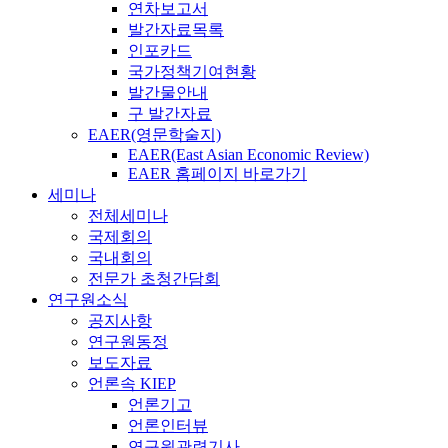
연차보고서
발간자료목록
인포카드
국가정책기여현황
발간물안내
구 발간자료
EAER(영문학술지)
EAER(East Asian Economic Review)
EAER 홈페이지 바로가기
세미나
전체세미나
국제회의
국내회의
전문가 초청간담회
연구원소식
공지사항
연구원동정
보도자료
언론속 KIEP
언론기고
언론인터뷰
연구원관련기사