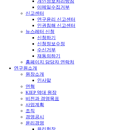
개인정보처리방침
이메일수집거부
신고센터
연구윤리 신고센터
인권침해 신고센터
뉴스레터 신청
신청하기
신청정보수정
수신거부
재동의하기
홈페이지 담당자 연락처
연구원소개
원장소개
인사말
연혁
KIEP 역대 원장
비전과 경영목표
사업계획
조직
경영공시
윤리경영
윤리헌장