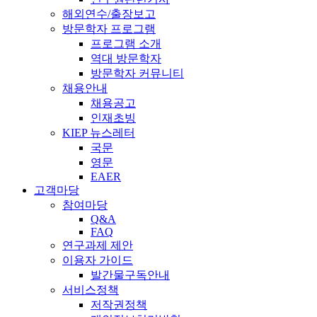
해외연수/출장보고
방문학자 프로그램
프로그램 소개
역대 방문학자
방문학자 커뮤니티
채용안내
채용공고
인재초빙
KIEP 뉴스레터
국문
영문
EAER
고객마당
참여마당
Q&A
FAQ
연구과제 제안
이용자 가이드
발간물구독안내
서비스정책
저작권정책