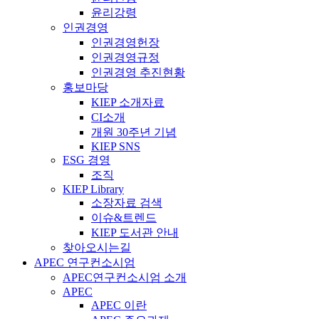
윤리강령
인권경영
인권경영헌장
인권경영규정
인권경영 추진현황
홍보마당
KIEP 소개자료
CI소개
개원 30주년 기념
KIEP SNS
ESG 경영
조직
KIEP Library
소장자료 검색
이슈&트렌드
KIEP 도서관 안내
찾아오시는길
APEC 연구컨소시엄
APEC연구컨소시엄 소개
APEC
APEC 이란