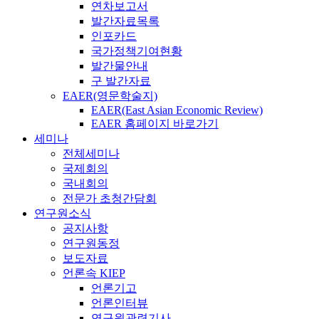
연차보고서
발간자료목록
인포카드
국가정책기여현황
발간물안내
구 발간자료
EAER(영문학술지)
EAER(East Asian Economic Review)
EAER 홈페이지 바로가기
세미나
전체세미나
국제회의
국내회의
전문가 초청간담회
연구원소식
공지사항
연구원동정
보도자료
언론속 KIEP
언론기고
언론인터뷰
연구원관련기사