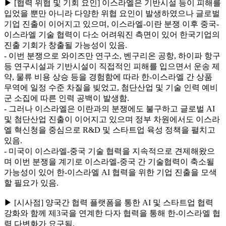
▶ [협력 위협 및 기회 요인] 이스라엘은 기반시설 등이 피해를
입었을 뿐만 아니라 다양한 위협 요인이 발생하였으나 글로벌
기업 진출이 이어지고 있으며, 이스라엘-이란 분쟁 이후 중국-
이스라엘 기술 협력이 다소 어려워진 측면이 있어 한국기업의
진출 기회가 창출될 가능성이 있음.
- 이번 분쟁으로 와이즈만 연구소, 벤구리온 공항, 하이파 항구
등 연구시설과 기반시설이 직접적인 피해를 입으면서 운송 제
약, 물류 비용 상승 등을 경험함에 따라 한-이스라엘 간 상품
무역에 일정 수준 차질을 빚었고, 첨단산업 및 기술 인력 예비
군 소집에 따른 인력 공백이 발생함.
- 그러나 이스라엘은 이란과의 분쟁에도 불구하고 글로벌 AI
및 첨단산업 진출이 이어지고 있으며 정부 차원에서도 이스라
엘 혁신청을 중심으로 R&D 및 스타트업 육성 정책을 펼치고
있음.
- 미국이 이스라엘-중국 기술 협력을 지속적으로 견제해왔으
며 이번 분쟁을 계기로 이스라엘-중국 간 기술협력이 축소될
가능성이 있어 한-이스라엘 AI 협력을 위한 기업 진출을 모색
할 필요가 있음.
▶ [시사점] 양국간 협력 플랫폼을 통한 AI 및 스타트업 협력
강화와 함께 제3국을 연계한 다자 협력을 통해 한-이스라엘 협
력 다변화가 요구됨.