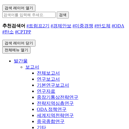
검색 레이어 열기
검색
추천검색어
#트럼프2기
#경제안보
#미중경쟁
#반도체
#ODA
#탄소
#CPTPP
검색 레이어 닫기
전체메뉴 열기
발간물
보고서
전체보고서
연구보고서
기본연구보고서
연구자료
중장기통상전략연구
전략지역심층연구
ODA 정책연구
세계지역전략연구
중국종합연구
기타