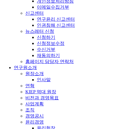
개인정보처리방침
이메일수집거부
신고센터
연구윤리 신고센터
인권침해 신고센터
뉴스레터 신청
신청하기
신청정보수정
수신거부
재동의하기
홈페이지 담당자 연락처
연구원소개
원장소개
인사말
연혁
KIEP 역대 원장
비전과 경영목표
사업계획
조직
경영공시
윤리경영
윤리헌장