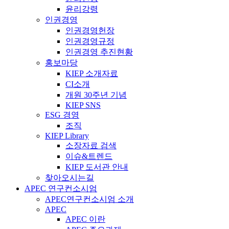
윤리강령
인권경영
인권경영헌장
인권경영규정
인권경영 추진현황
홍보마당
KIEP 소개자료
CI소개
개원 30주년 기념
KIEP SNS
ESG 경영
조직
KIEP Library
소장자료 검색
이슈&트렌드
KIEP 도서관 안내
찾아오시는길
APEC 연구컨소시엄
APEC연구컨소시엄 소개
APEC
APEC 이란