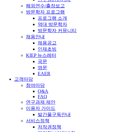
해외연수/출장보고
방문학자 프로그램
프로그램 소개
역대 방문학자
방문학자 커뮤니티
채용안내
채용공고
인재초빙
KIEP 뉴스레터
국문
영문
EAER
고객마당
참여마당
Q&A
FAQ
연구과제 제안
이용자 가이드
발간물구독안내
서비스정책
저작권정책