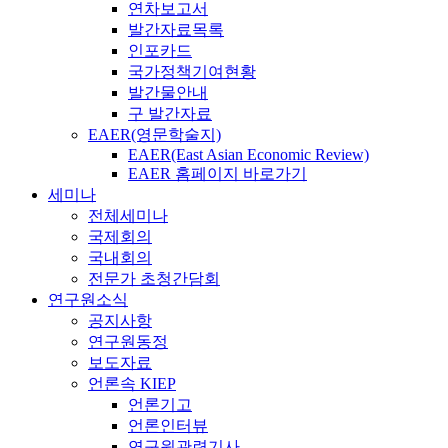
연차보고서
발간자료목록
인포카드
국가정책기여현황
발간물안내
구 발간자료
EAER(영문학술지)
EAER(East Asian Economic Review)
EAER 홈페이지 바로가기
세미나
전체세미나
국제회의
국내회의
전문가 초청간담회
연구원소식
공지사항
연구원동정
보도자료
언론속 KIEP
언론기고
언론인터뷰
연구원관련기사