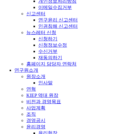
개인정보처리방침
이메일수집거부
신고센터
연구윤리 신고센터
인권침해 신고센터
뉴스레터 신청
신청하기
신청정보수정
수신거부
재동의하기
홈페이지 담당자 연락처
연구원소개
원장소개
인사말
연혁
KIEP 역대 원장
비전과 경영목표
사업계획
조직
경영공시
윤리경영
윤리헌장