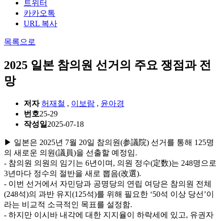
트위터
카카오톡
URL 복사
목록으로
2025 일본 참의원 선거의 주요 쟁점과 전
망
저자
허재철
,
이보람
,
윤아경
번호
25-29
작성일
2025-07-18
▶ 일본은 2025년 7월 20일 참의원(参議院) 선거를 통해 125명
의 새로운 의원(議員)을 선출할 예정임.
- 참의원 의원의 임기는 6년이며, 의원 정수(定数)는 248명으로
3년마다 정수의 절반을 새로 뽑음(改選).
- 이번 선거에서 자민당과 공명당의 연립 여당은 참의원 전체
(248석)의 과반 유지(125석)를 위해 필요한 ‘50석 이상 당선’이
라는 비교적 소극적인 목표를 설정함.
- 하지만 이시바 내각에 대한 지지율이 하락세에 있고, 유권자