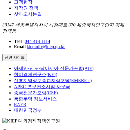
고객헌장
저작권 정책
찾아오시는길
30147 세종특별자치시 시청대로 370 세종국책연구단지 경제
정책동
TEL
044-414-1114
Email
kiepinfo@kiep.go.kr
관련 사이트
아세안·인도·남아시아 전문가포럼(AIF)
한미경제연구소(KEI)
신흥지역정보종합지식포탈(EMERiCs)
APEC 연구컨소시엄 사무국
중국전문가포럼(CSF)
통합무역 정보서비스
EAER
대한민국정부