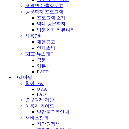
해외연수/출장보고
방문학자 프로그램
프로그램 소개
역대 방문학자
방문학자 커뮤니티
채용안내
채용공고
인재초빙
KIEP 뉴스레터
국문
영문
EAER
고객마당
참여마당
Q&A
FAQ
연구과제 제안
이용자 가이드
발간물구독안내
서비스정책
저작권정책