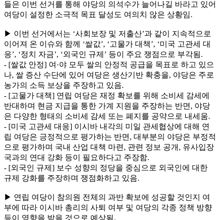
들은 이번 선거를 통해 야당의 의석수가 늘어나길 바라고 있어
여당이 설정한 소극적 목표 달성도 여의치 않은 상황임.
▶ 이번 선거에서는 ‘사회보장 및 저출산’과 같이 지속적으로
이어져 온 이슈와 함께 ‘쌀값’, ‘고물가 대책’, ‘미국 고관세 대
응’, ‘정치 자금’, ‘외국인 규제’ 등이 주요 쟁점으로 부각됨.
- [쌀값 안정] 여·야 모두 쌀의 안정적 공급을 목표로 하고 있으
나, 쌀 증산 수단에 있어 여당은 생산기반 확충을, 야당은 주로
농가의 소득 보상을 주장하고 있음.
- [고물가 대책] 연립 여당은 재정 확보를 위해 소비세 감세에
반대하며 현금 지급을 통한 가계 지원을 주장하는 반면, 야당
은 다양한 형태의 소비세 감세 또는 폐지를 공약으로 내세움.
- [미국 고관세 대응] 이시바 내각의 미일 관세협상에 대해 연
립 여당은 긍정적으로 평가하는 반면, 대부분의 야당은 부정적
으로 평가하며 국내 산업 대책 마련, 관련 정보 공개, 유사입장
국과의 연대 강화 등이 필요하다고 주장함.
- [외국인 규제] 보수 성향의 정당을 중심으로 외국인에 대한
규제 강화를 주장하며 쟁점화하고 있음.
▶ 연립 여당이 참의원 전체의 과반 확보에 성공할 것인지 여
부에 따라 이시바 총리의 사퇴 여부 및 여당의 각종 정책 방향
등이 영향을 받을 것으로 예상됨.