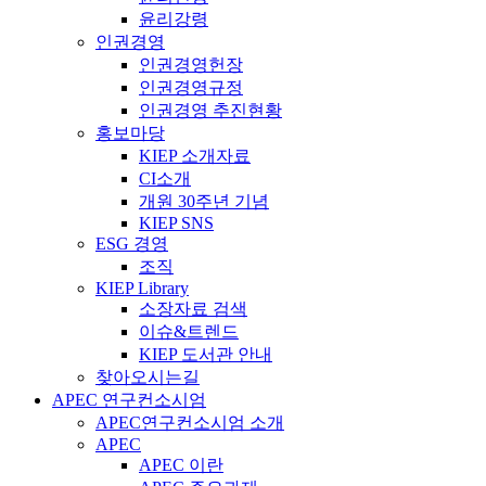
윤리강령
인권경영
인권경영헌장
인권경영규정
인권경영 추진현황
홍보마당
KIEP 소개자료
CI소개
개원 30주년 기념
KIEP SNS
ESG 경영
조직
KIEP Library
소장자료 검색
이슈&트렌드
KIEP 도서관 안내
찾아오시는길
APEC 연구컨소시엄
APEC연구컨소시엄 소개
APEC
APEC 이란