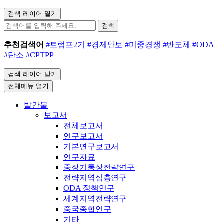
검색 레이어 열기
검색
추천검색어
#트럼프2기
#경제안보
#미중경쟁
#반도체
#ODA
#탄소
#CPTPP
검색 레이어 닫기
전체메뉴 열기
발간물
보고서
전체보고서
연구보고서
기본연구보고서
연구자료
중장기통상전략연구
전략지역심층연구
ODA 정책연구
세계지역전략연구
중국종합연구
기타