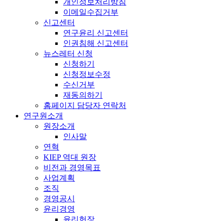
개인정보처리방침
이메일수집거부
신고센터
연구윤리 신고센터
인권침해 신고센터
뉴스레터 신청
신청하기
신청정보수정
수신거부
재동의하기
홈페이지 담당자 연락처
연구원소개
원장소개
인사말
연혁
KIEP 역대 원장
비전과 경영목표
사업계획
조직
경영공시
윤리경영
윤리헌장