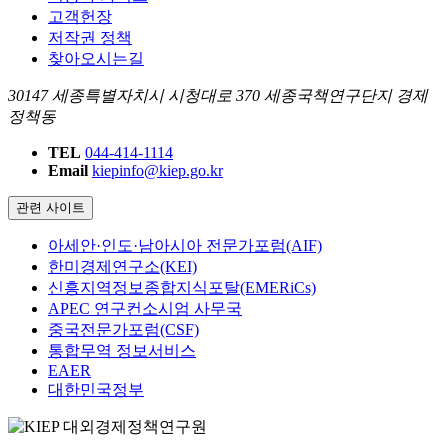
고객헌장
저작권 정책
찾아오시는길
30147 세종특별자치시 시청대로 370 세종국책연구단지 경제
정책동
TEL
044-414-1114
Email
kiepinfo@kiep.go.kr
관련 사이트
아세안·인도·남아시아 전문가포럼(AIF)
한미경제연구소(KEI)
신흥지역정보종합지식포탈(EMERiCs)
APEC 연구컨소시엄 사무국
중국전문가포럼(CSF)
통합무역 정보서비스
EAER
대한민국정부