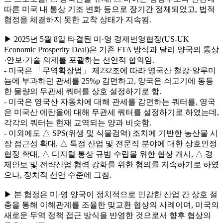
따른 미국 내 통상 기조 변화 등으로 장기간 정체되었고, 법적
협정을 체결하지 못한 교착 상태가 지속됨.
▶ 2025년 5월 8일 타결된 미·영 경제번영협정(US-UK
Economic Prosperity Deal)은 기존 FTA 방식과 달리 양국의 통상
·안보·기술 의제를 포괄하는 선언적 합의임.
- 미국은 「무역확장법」 제232조에 따라 영국산 철강·알루미
늄에 부과하던 관세를 25%p 감면하고, 양국은 쇠고기에 동등
한 물량의 무관세 쿼터를 상호 설정하기로 함.
- 미국은 영국산 자동차에 대해 관세를 감면하는 쿼터를, 영국
은 미국산 에탄올에 대해 무관세 쿼터를 설정하기로 하였는데,
각각의 쿼터는 현재 교역되는 양과 비슷함.
- 이외에도 △ SPS(위생 및 식물검역) 조치에 기반한 농산물 시
장 접근성 확대, △ 특정 산업 및 전문직 분야에 대한 상호인정
협정 확대, △ 디지털 통상 규범 수립을 위한 협상 개시, △ 경
제안보 및 전략산업 협력 강화를 위한 협의를 지속하기로 하였
으나, 정치적 선언 수준에 그침.
▶ 본 협정은 미·영 양국이 정치적으로 민감한 산업 간 상호 절
충을 통해 이해관계를 조율한 맞교환 협상의 사례이며, 미국의
새로운 무역 정책 접근 방식을 반영한 것으로서 향후 협상의