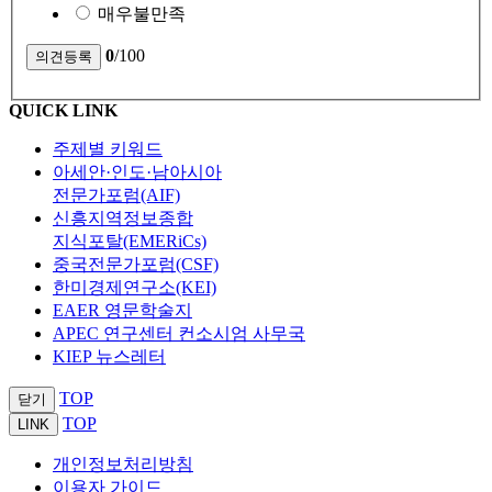
매우불만족
0
/100
QUICK LINK
주제별 키워드
아세안·인도·남아시아
전문가포럼(AIF)
신흥지역정보종합
지식포탈(EMERiCs)
중국전문가포럼(CSF)
한미경제연구소(KEI)
EAER 영문학술지
APEC 연구센터 컨소시엄 사무국
KIEP 뉴스레터
TOP
닫기
TOP
LINK
개인정보처리방침
이용자 가이드