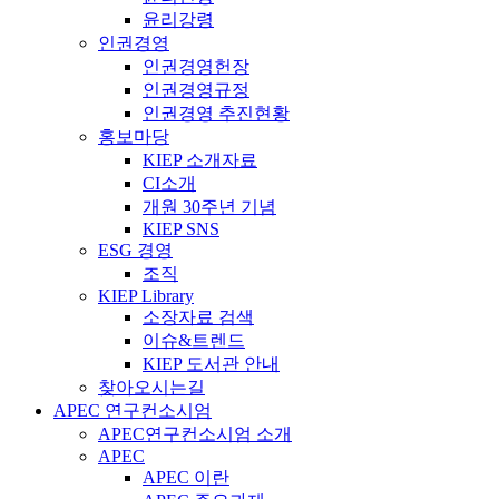
윤리강령
인권경영
인권경영헌장
인권경영규정
인권경영 추진현황
홍보마당
KIEP 소개자료
CI소개
개원 30주년 기념
KIEP SNS
ESG 경영
조직
KIEP Library
소장자료 검색
이슈&트렌드
KIEP 도서관 안내
찾아오시는길
APEC 연구컨소시엄
APEC연구컨소시엄 소개
APEC
APEC 이란