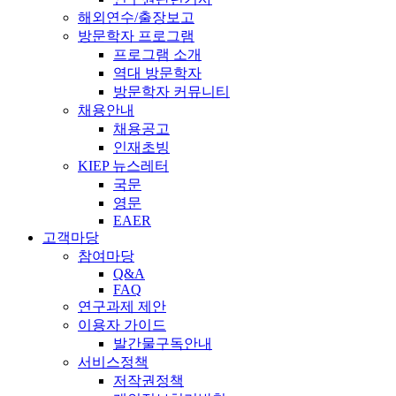
해외연수/출장보고
방문학자 프로그램
프로그램 소개
역대 방문학자
방문학자 커뮤니티
채용안내
채용공고
인재초빙
KIEP 뉴스레터
국문
영문
EAER
고객마당
참여마당
Q&A
FAQ
연구과제 제안
이용자 가이드
발간물구독안내
서비스정책
저작권정책