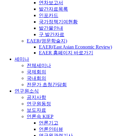
연차보고서
발간자료목록
인포카드
국가정책기여현황
발간물안내
구 발간자료
EAER(영문학술지)
EAER(East Asian Economic Review)
EAER 홈페이지 바로가기
세미나
전체세미나
국제회의
국내회의
전문가 초청간담회
연구원소식
공지사항
연구원동정
보도자료
언론속 KIEP
언론기고
언론인터뷰
연구원관련기사