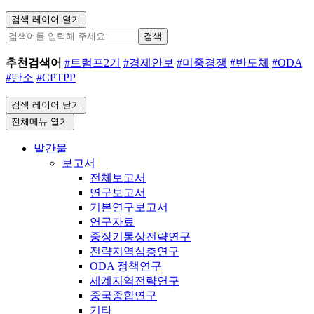
검색 레이어 열기
검색
추천검색어
#트럼프2기
#경제안보
#미중경쟁
#반도체
#ODA
#탄소
#CPTPP
검색 레이어 닫기
전체메뉴 열기
발간물
보고서
전체보고서
연구보고서
기본연구보고서
연구자료
중장기통상전략연구
전략지역심층연구
ODA 정책연구
세계지역전략연구
중국종합연구
기타