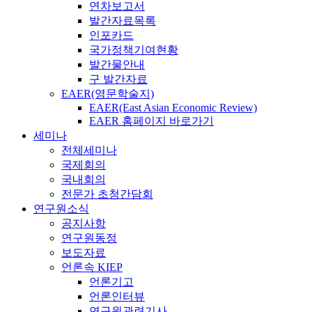
연차보고서
발간자료목록
인포카드
국가정책기여현황
발간물안내
구 발간자료
EAER(영문학술지)
EAER(East Asian Economic Review)
EAER 홈페이지 바로가기
세미나
전체세미나
국제회의
국내회의
전문가 초청간담회
연구원소식
공지사항
연구원동정
보도자료
언론속 KIEP
언론기고
언론인터뷰
연구원관련기사