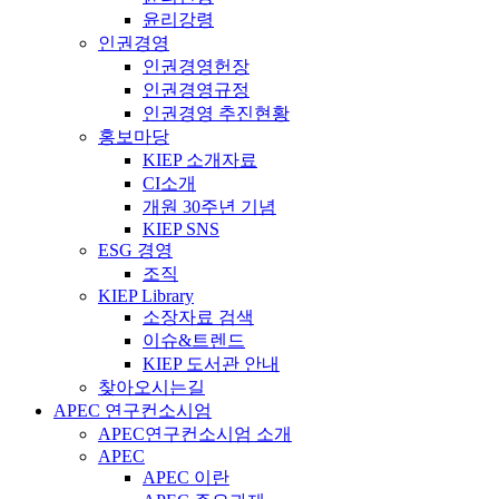
윤리강령
인권경영
인권경영헌장
인권경영규정
인권경영 추진현황
홍보마당
KIEP 소개자료
CI소개
개원 30주년 기념
KIEP SNS
ESG 경영
조직
KIEP Library
소장자료 검색
이슈&트렌드
KIEP 도서관 안내
찾아오시는길
APEC 연구컨소시엄
APEC연구컨소시엄 소개
APEC
APEC 이란