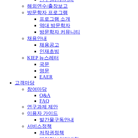
해외연수/출장보고
방문학자 프로그램
프로그램 소개
역대 방문학자
방문학자 커뮤니티
채용안내
채용공고
인재초빙
KIEP 뉴스레터
국문
영문
EAER
고객마당
참여마당
Q&A
FAQ
연구과제 제안
이용자 가이드
발간물구독안내
서비스정책
저작권정책