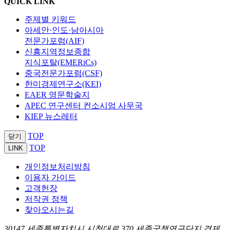
QUICK LINK
주제별 키워드
아세안·인도·남아시아
전문가포럼(AIF)
신흥지역정보종합
지식포탈(EMERiCs)
중국전문가포럼(CSF)
한미경제연구소(KEI)
EAER 영문학술지
APEC 연구센터 컨소시엄 사무국
KIEP 뉴스레터
TOP
닫기
TOP
LINK
개인정보처리방침
이용자 가이드
고객헌장
저작권 정책
찾아오시는길
30147 세종특별자치시 시청대로 370 세종국책연구단지 경제