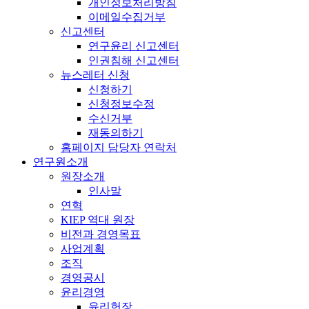
개인정보처리방침
이메일수집거부
신고센터
연구윤리 신고센터
인권침해 신고센터
뉴스레터 신청
신청하기
신청정보수정
수신거부
재동의하기
홈페이지 담당자 연락처
연구원소개
원장소개
인사말
연혁
KIEP 역대 원장
비전과 경영목표
사업계획
조직
경영공시
윤리경영
윤리헌장