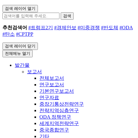
검색 레이어 열기
검색
추천검색어
#트럼프2기
#경제안보
#미중경쟁
#반도체
#ODA
#탄소
#CPTPP
검색 레이어 닫기
전체메뉴 열기
발간물
보고서
전체보고서
연구보고서
기본연구보고서
연구자료
중장기통상전략연구
전략지역심층연구
ODA 정책연구
세계지역전략연구
중국종합연구
기타