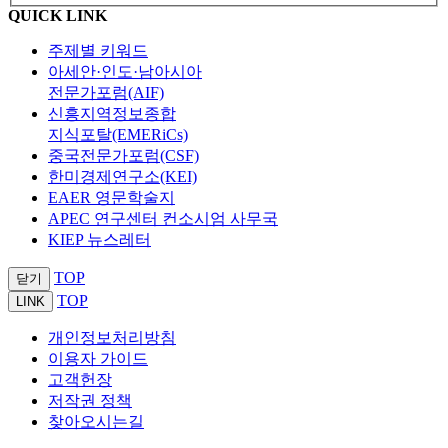
QUICK LINK
주제별 키워드
아세안·인도·남아시아
전문가포럼(AIF)
신흥지역정보종합
지식포탈(EMERiCs)
중국전문가포럼(CSF)
한미경제연구소(KEI)
EAER 영문학술지
APEC 연구센터 컨소시엄 사무국
KIEP 뉴스레터
TOP
닫기
TOP
LINK
개인정보처리방침
이용자 가이드
고객헌장
저작권 정책
찾아오시는길