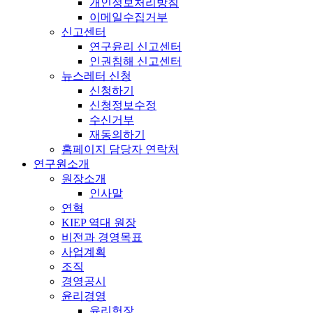
개인정보처리방침
이메일수집거부
신고센터
연구윤리 신고센터
인권침해 신고센터
뉴스레터 신청
신청하기
신청정보수정
수신거부
재동의하기
홈페이지 담당자 연락처
연구원소개
원장소개
인사말
연혁
KIEP 역대 원장
비전과 경영목표
사업계획
조직
경영공시
윤리경영
윤리헌장