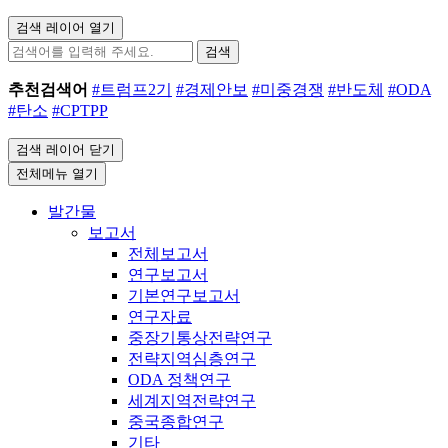
검색 레이어 열기
검색
추천검색어
#트럼프2기
#경제안보
#미중경쟁
#반도체
#ODA
#탄소
#CPTPP
검색 레이어 닫기
전체메뉴 열기
발간물
보고서
전체보고서
연구보고서
기본연구보고서
연구자료
중장기통상전략연구
전략지역심층연구
ODA 정책연구
세계지역전략연구
중국종합연구
기타