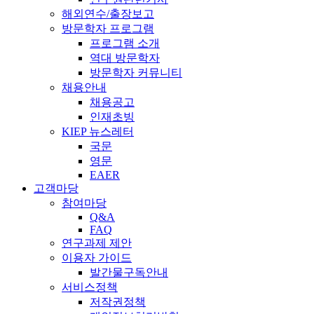
해외연수/출장보고
방문학자 프로그램
프로그램 소개
역대 방문학자
방문학자 커뮤니티
채용안내
채용공고
인재초빙
KIEP 뉴스레터
국문
영문
EAER
고객마당
참여마당
Q&A
FAQ
연구과제 제안
이용자 가이드
발간물구독안내
서비스정책
저작권정책