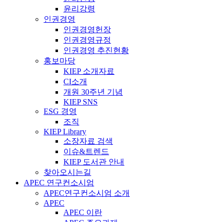
윤리강령
인권경영
인권경영헌장
인권경영규정
인권경영 추진현황
홍보마당
KIEP 소개자료
CI소개
개원 30주년 기념
KIEP SNS
ESG 경영
조직
KIEP Library
소장자료 검색
이슈&트렌드
KIEP 도서관 안내
찾아오시는길
APEC 연구컨소시엄
APEC연구컨소시엄 소개
APEC
APEC 이란