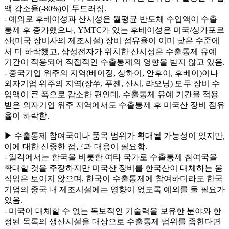
액 감소율(-80%)이 두드러짐.
- 예외로 후베이성과 산시성은 월평균 반도체 수입액이 수출
통제 후 증가했으나, YMTC가 있는 후베이성은 미국/싱가포르
산(미국 장비사의 제조시설) 장비 점유율이 이미 낮은 수준에
서 더 하락했고, 삼성전자가 위치한 산시성은 수출통제 유예
기간이 적용되어 직접적인 수출통제의 영향을 받지 않고 있음.
- 중국기업 위주의 지역(베이징, 상하이, 안후이, 후베이)이나
외자기업 위주의 지역(장쑤, 푸젠, 산시, 랴오닝) 모두 장비 수
입액이 큰 폭으로 감소한 편인데, 수출통제 유예 기간을 적용
받은 외자기업 위주 지역에서도 수출통제 후 미국산 장비 점유
율이 하락함.
▶ 수출통제 참여국이나 품목 범위가 확대될 가능성이 있지만,
이에 대한 신중한 접근과 대응이 필요함.
- 일각에서는 한국을 비롯한 여타 국가로 수출통제 참여국을
확대할 것을 주장하지만 미국산 장비를 한국산이 대체하는 움
직임은 보이지 않으며, 한국이 수출통제에 참여하더라도 한국
기업의 중국 내 제조시설에는 영향이 없도록 예외를 둘 필요가
있음.
- 미국이 대체할 수 없는 독보적인 기술력을 보유한 분야와 한
정된 목록의 생산시설을 대상으로 수출통제 범위를 좁힌다면