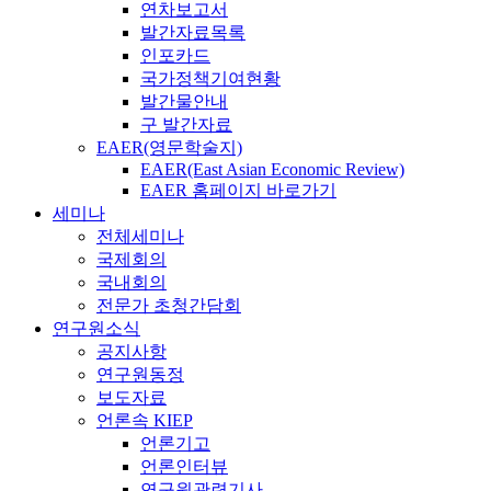
연차보고서
발간자료목록
인포카드
국가정책기여현황
발간물안내
구 발간자료
EAER(영문학술지)
EAER(East Asian Economic Review)
EAER 홈페이지 바로가기
세미나
전체세미나
국제회의
국내회의
전문가 초청간담회
연구원소식
공지사항
연구원동정
보도자료
언론속 KIEP
언론기고
언론인터뷰
연구원관련기사