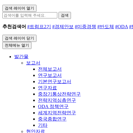
검색 레이어 열기
검색
추천검색어
#트럼프2기
#경제안보
#미중경쟁
#반도체
#ODA
검색 레이어 닫기
전체메뉴 열기
발간물
보고서
전체보고서
연구보고서
기본연구보고서
연구자료
중장기통상전략연구
전략지역심층연구
ODA 정책연구
세계지역전략연구
중국종합연구
기타
현안자료