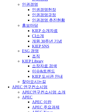
인권경영
인권경영헌장
인권경영규정
인권경영 추진현황
홍보마당
KIEP 소개자료
CI소개
개원 30주년 기념
KIEP SNS
ESG 경영
조직
KIEP Library
소장자료 검색
이슈&트렌드
KIEP 도서관 안내
찾아오시는길
APEC 연구컨소시엄
APEC연구컨소시엄 소개
APEC
APEC 이란
APEC 주요과제