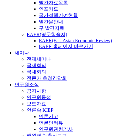
발간자료목록
인포카드
국가정책기여현황
발간물안내
구 발간자료
EAER(영문학술지)
EAER(East Asian Economic Review)
EAER 홈페이지 바로가기
세미나
전체세미나
국제회의
국내회의
전문가 초청간담회
연구원소식
공지사항
연구원동정
보도자료
언론속 KIEP
언론기고
언론인터뷰
연구원관련기사
해외연수/출장보고