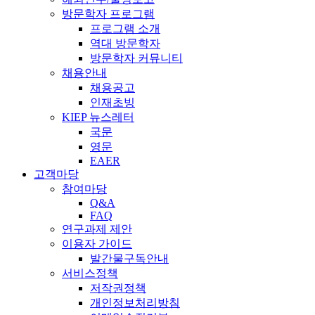
방문학자 프로그램
프로그램 소개
역대 방문학자
방문학자 커뮤니티
채용안내
채용공고
인재초빙
KIEP 뉴스레터
국문
영문
EAER
고객마당
참여마당
Q&A
FAQ
연구과제 제안
이용자 가이드
발간물구독안내
서비스정책
저작권정책
개인정보처리방침