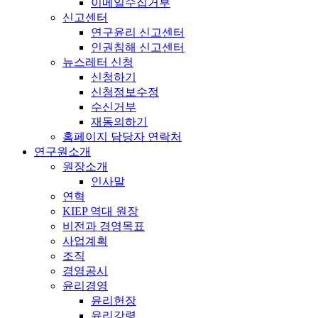
이메일수집거부
신고센터
연구윤리 신고센터
인권침해 신고센터
뉴스레터 신청
신청하기
신청정보수정
수신거부
재동의하기
홈페이지 담당자 연락처
연구원소개
원장소개
인사말
연혁
KIEP 역대 원장
비전과 경영목표
사업계획
조직
경영공시
윤리경영
윤리헌장
윤리강령