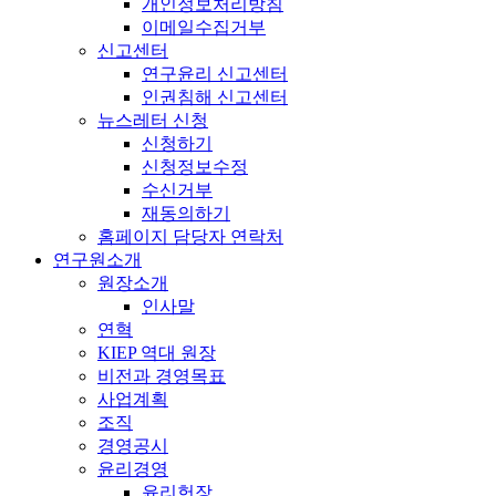
개인정보처리방침
이메일수집거부
신고센터
연구윤리 신고센터
인권침해 신고센터
뉴스레터 신청
신청하기
신청정보수정
수신거부
재동의하기
홈페이지 담당자 연락처
연구원소개
원장소개
인사말
연혁
KIEP 역대 원장
비전과 경영목표
사업계획
조직
경영공시
윤리경영
윤리헌장