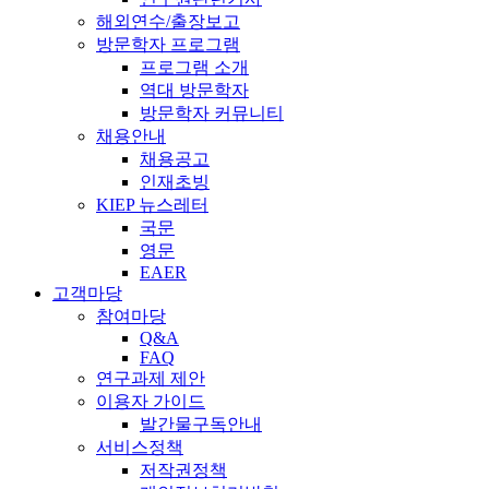
해외연수/출장보고
방문학자 프로그램
프로그램 소개
역대 방문학자
방문학자 커뮤니티
채용안내
채용공고
인재초빙
KIEP 뉴스레터
국문
영문
EAER
고객마당
참여마당
Q&A
FAQ
연구과제 제안
이용자 가이드
발간물구독안내
서비스정책
저작권정책