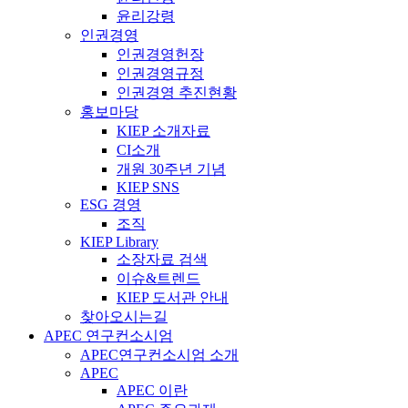
윤리강령
인권경영
인권경영헌장
인권경영규정
인권경영 추진현황
홍보마당
KIEP 소개자료
CI소개
개원 30주년 기념
KIEP SNS
ESG 경영
조직
KIEP Library
소장자료 검색
이슈&트렌드
KIEP 도서관 안내
찾아오시는길
APEC 연구컨소시엄
APEC연구컨소시엄 소개
APEC
APEC 이란