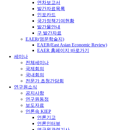
연차보고서
발간자료목록
인포카드
국가정책기여현황
발간물안내
구 발간자료
EAER(영문학술지)
EAER(East Asian Economic Review)
EAER 홈페이지 바로가기
세미나
전체세미나
국제회의
국내회의
전문가 초청간담회
연구원소식
공지사항
연구원동정
보도자료
언론속 KIEP
언론기고
언론인터뷰
연구원관련기사