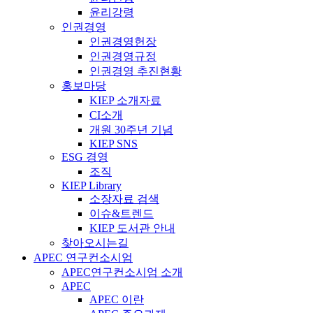
윤리강령
인권경영
인권경영헌장
인권경영규정
인권경영 추진현황
홍보마당
KIEP 소개자료
CI소개
개원 30주년 기념
KIEP SNS
ESG 경영
조직
KIEP Library
소장자료 검색
이슈&트렌드
KIEP 도서관 안내
찾아오시는길
APEC 연구컨소시엄
APEC연구컨소시엄 소개
APEC
APEC 이란