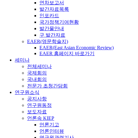
연차보고서
발간자료목록
인포카드
국가정책기여현황
발간물안내
구 발간자료
EAER(영문학술지)
EAER(East Asian Economic Review)
EAER 홈페이지 바로가기
세미나
전체세미나
국제회의
국내회의
전문가 초청간담회
연구원소식
공지사항
연구원동정
보도자료
언론속 KIEP
언론기고
언론인터뷰
연구원관련기사