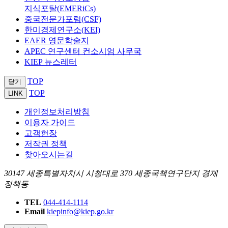
지식포탈(EMERiCs)
중국전문가포럼(CSF)
한미경제연구소(KEI)
EAER 영문학술지
APEC 연구센터 컨소시엄 사무국
KIEP 뉴스레터
TOP
닫기
TOP
LINK
개인정보처리방침
이용자 가이드
고객헌장
저작권 정책
찾아오시는길
30147 세종특별자치시 시청대로 370 세종국책연구단지 경제
정책동
TEL
044-414-1114
Email
kiepinfo@kiep.go.kr