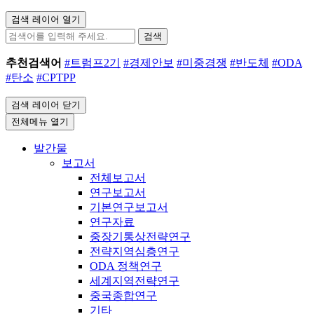
검색 레이어 열기
검색
추천검색어
#트럼프2기
#경제안보
#미중경쟁
#반도체
#ODA
#탄소
#CPTPP
검색 레이어 닫기
전체메뉴 열기
발간물
보고서
전체보고서
연구보고서
기본연구보고서
연구자료
중장기통상전략연구
전략지역심층연구
ODA 정책연구
세계지역전략연구
중국종합연구
기타