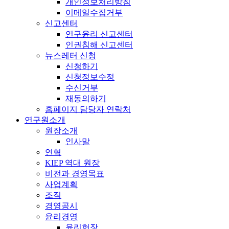
개인정보처리방침
이메일수집거부
신고센터
연구윤리 신고센터
인권침해 신고센터
뉴스레터 신청
신청하기
신청정보수정
수신거부
재동의하기
홈페이지 담당자 연락처
연구원소개
원장소개
인사말
연혁
KIEP 역대 원장
비전과 경영목표
사업계획
조직
경영공시
윤리경영
윤리헌장