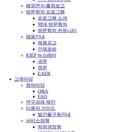
해외연수/출장보고
방문학자 프로그램
프로그램 소개
역대 방문학자
방문학자 커뮤니티
채용안내
채용공고
인재초빙
KIEP 뉴스레터
국문
영문
EAER
고객마당
참여마당
Q&A
FAQ
연구과제 제안
이용자 가이드
발간물구독안내
서비스정책
저작권정책