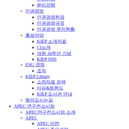
윤리강령
인권경영
인권경영헌장
인권경영규정
인권경영 추진현황
홍보마당
KIEP 소개자료
CI소개
개원 30주년 기념
KIEP SNS
ESG 경영
조직
KIEP Library
소장자료 검색
이슈&트렌드
KIEP 도서관 안내
찾아오시는길
APEC 연구컨소시엄
APEC연구컨소시엄 소개
APEC
APEC 이란