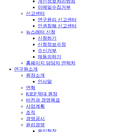
개인정보처리방침
이메일수집거부
신고센터
연구윤리 신고센터
인권침해 신고센터
뉴스레터 신청
신청하기
신청정보수정
수신거부
재동의하기
홈페이지 담당자 연락처
연구원소개
원장소개
인사말
연혁
KIEP 역대 원장
비전과 경영목표
사업계획
조직
경영공시
윤리경영
윤리헌장