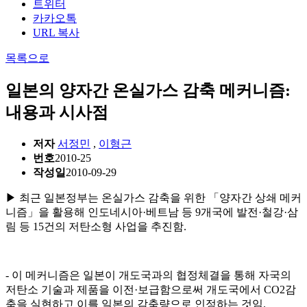
트위터
카카오톡
URL 복사
목록으로
일본의 양자간 온실가스 감축 메커니즘:
내용과 시사점
저자
서정민
,
이형근
번호
2010-25
작성일
2010-09-29
▶ 최근 일본정부는 온실가스 감축을 위한 「양자간 상쇄 메커
니즘」을 활용해 인도네시아·베트남 등 9개국에 발전·철강·삼
림 등 15건의 저탄소형 사업을 추진함.
- 이 메커니즘은 일본이 개도국과의 협정체결을 통해 자국의
저탄소 기술과 제품을 이전·보급함으로써 개도국에서 CO2감
축을 실현하고 이를 일본의 감축량으로 인정하는 것임.