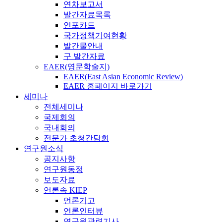
연차보고서
발간자료목록
인포카드
국가정책기여현황
발간물안내
구 발간자료
EAER(영문학술지)
EAER(East Asian Economic Review)
EAER 홈페이지 바로가기
세미나
전체세미나
국제회의
국내회의
전문가 초청간담회
연구원소식
공지사항
연구원동정
보도자료
언론속 KIEP
언론기고
언론인터뷰
연구원관련기사