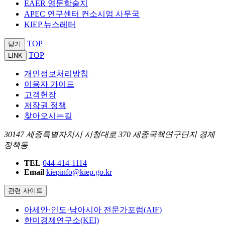
EAER 영문학술지
APEC 연구센터 컨소시엄 사무국
KIEP 뉴스레터
TOP
닫기
TOP
LINK
개인정보처리방침
이용자 가이드
고객헌장
저작권 정책
찾아오시는길
30147 세종특별자치시 시청대로 370 세종국책연구단지 경제
정책동
TEL
044-414-1114
Email
kiepinfo@kiep.go.kr
관련 사이트
아세안·인도·남아시아 전문가포럼(AIF)
한미경제연구소(KEI)