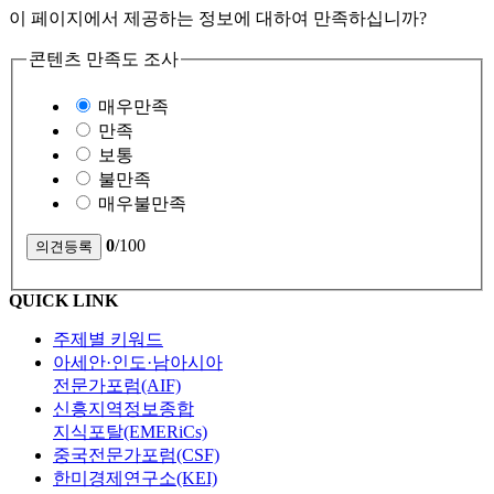
이 페이지에서 제공하는 정보에 대하여 만족하십니까?
콘텐츠 만족도 조사
매우만족
만족
보통
불만족
매우불만족
0
/100
QUICK LINK
주제별 키워드
아세안·인도·남아시아
전문가포럼(AIF)
신흥지역정보종합
지식포탈(EMERiCs)
중국전문가포럼(CSF)
한미경제연구소(KEI)