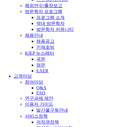
해외연수/출장보고
방문학자 프로그램
프로그램 소개
역대 방문학자
방문학자 커뮤니티
채용안내
채용공고
인재초빙
KIEP 뉴스레터
국문
영문
EAER
고객마당
참여마당
Q&A
FAQ
연구과제 제안
이용자 가이드
발간물구독안내
서비스정책
저작권정책