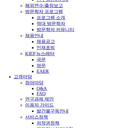
해외연수/출장보고
방문학자 프로그램
프로그램 소개
역대 방문학자
방문학자 커뮤니티
채용안내
채용공고
인재초빙
KIEP 뉴스레터
국문
영문
EAER
고객마당
참여마당
Q&A
FAQ
연구과제 제안
이용자 가이드
발간물구독안내
서비스정책
저작권정책