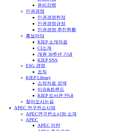
윤리강령
인권경영
인권경영헌장
인권경영규정
인권경영 추진현황
홍보마당
KIEP 소개자료
CI소개
개원 30주년 기념
KIEP SNS
ESG 경영
조직
KIEP Library
소장자료 검색
이슈&트렌드
KIEP 도서관 안내
찾아오시는길
APEC 연구컨소시엄
APEC연구컨소시엄 소개
APEC
APEC 이란