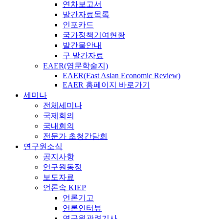
연차보고서
발간자료목록
인포카드
국가정책기여현황
발간물안내
구 발간자료
EAER(영문학술지)
EAER(East Asian Economic Review)
EAER 홈페이지 바로가기
세미나
전체세미나
국제회의
국내회의
전문가 초청간담회
연구원소식
공지사항
연구원동정
보도자료
언론속 KIEP
언론기고
언론인터뷰
연구원관련기사