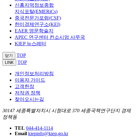
신흥지역정보종합
지식포탈(EMERiCs)
중국전문가포럼(CSF)
한미경제연구소(KEI)
EAER 영문학술지
APEC 연구센터 컨소시엄 사무국
KIEP 뉴스레터
TOP
닫기
TOP
LINK
개인정보처리방침
이용자 가이드
고객헌장
저작권 정책
찾아오시는길
30147 세종특별자치시 시청대로 370 세종국책연구단지 경제
정책동
TEL
044-414-1114
Email
kiepinfo@kiep.go.kr