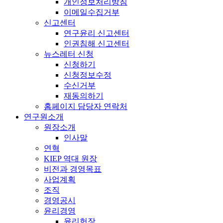
개인정보처리방침
이메일수집거부
신고센터
연구윤리 신고센터
인권침해 신고센터
뉴스레터 신청
신청하기
신청정보수정
수신거부
재동의하기
홈페이지 담당자 연락처
연구원소개
원장소개
인사말
연혁
KIEP 역대 원장
비전과 경영목표
사업계획
조직
경영공시
윤리경영
윤리헌장