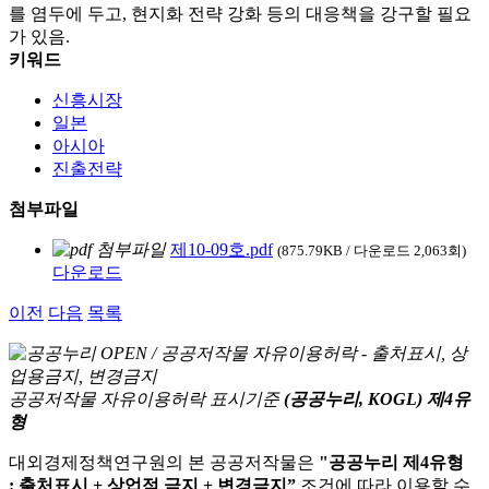
를 염두에 두고, 현지화 전략 강화 등의 대응책을 강구할 필요
가 있음.
키워드
신흥시장
일본
아시아
진출전략
첨부파일
제10-09호.pdf
(875.79KB / 다운로드 2,063회)
다운로드
이전
다음
목록
공공저작물 자유이용허락 표시기준
(공공누리, KOGL) 제4유
형
대외경제정책연구원의 본 공공저작물은
"공공누리 제4유형
: 출처표시 + 상업적 금지 + 변경금지”
조건에 따라 이용할 수