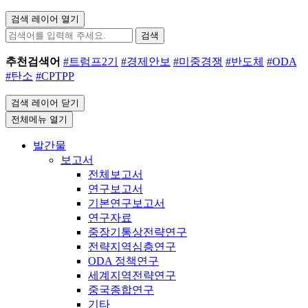
검색 레이어 열기
검색
추천검색어
#트럼프2기
#경제안보
#미중경쟁
#반도체
#ODA
#탄소
#CPTPP
검색 레이어 닫기
전체메뉴 열기
발간물
보고서
전체보고서
연구보고서
기본연구보고서
연구자료
중장기통상전략연구
전략지역심층연구
ODA 정책연구
세계지역전략연구
중국종합연구
기타