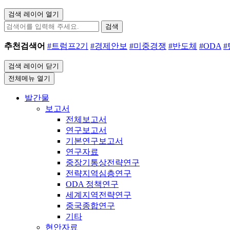
검색 레이어 열기
검색
추천검색어
#트럼프2기
#경제안보
#미중경쟁
#반도체
#ODA
검색 레이어 닫기
전체메뉴 열기
발간물
보고서
전체보고서
연구보고서
기본연구보고서
연구자료
중장기통상전략연구
전략지역심층연구
ODA 정책연구
세계지역전략연구
중국종합연구
기타
현안자료