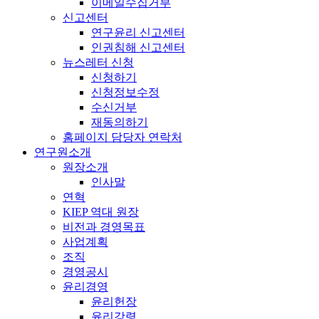
이메일수집거부
신고센터
연구윤리 신고센터
인권침해 신고센터
뉴스레터 신청
신청하기
신청정보수정
수신거부
재동의하기
홈페이지 담당자 연락처
연구원소개
원장소개
인사말
연혁
KIEP 역대 원장
비전과 경영목표
사업계획
조직
경영공시
윤리경영
윤리헌장
윤리강령