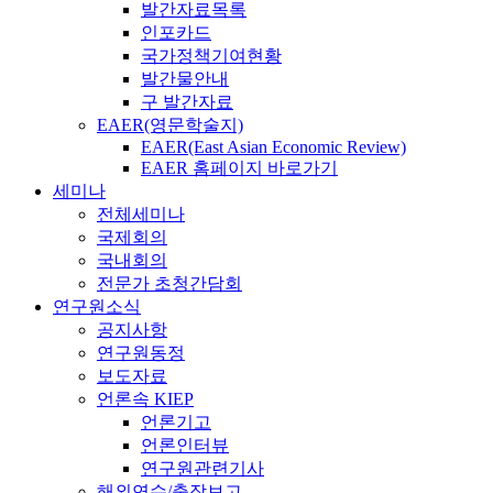
발간자료목록
인포카드
국가정책기여현황
발간물안내
구 발간자료
EAER(영문학술지)
EAER(East Asian Economic Review)
EAER 홈페이지 바로가기
세미나
전체세미나
국제회의
국내회의
전문가 초청간담회
연구원소식
공지사항
연구원동정
보도자료
언론속 KIEP
언론기고
언론인터뷰
연구원관련기사
해외연수/출장보고