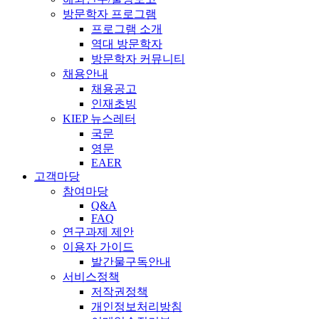
방문학자 프로그램
프로그램 소개
역대 방문학자
방문학자 커뮤니티
채용안내
채용공고
인재초빙
KIEP 뉴스레터
국문
영문
EAER
고객마당
참여마당
Q&A
FAQ
연구과제 제안
이용자 가이드
발간물구독안내
서비스정책
저작권정책
개인정보처리방침