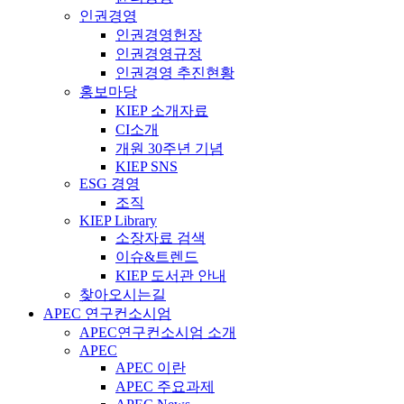
인권경영
인권경영헌장
인권경영규정
인권경영 추진현황
홍보마당
KIEP 소개자료
CI소개
개원 30주년 기념
KIEP SNS
ESG 경영
조직
KIEP Library
소장자료 검색
이슈&트렌드
KIEP 도서관 안내
찾아오시는길
APEC 연구컨소시엄
APEC연구컨소시엄 소개
APEC
APEC 이란
APEC 주요과제