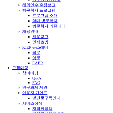
해외연수/출장보고
방문학자 프로그램
프로그램 소개
역대 방문학자
방문학자 커뮤니티
채용안내
채용공고
인재초빙
KIEP 뉴스레터
국문
영문
EAER
고객마당
참여마당
Q&A
FAQ
연구과제 제안
이용자 가이드
발간물구독안내
서비스정책
저작권정책