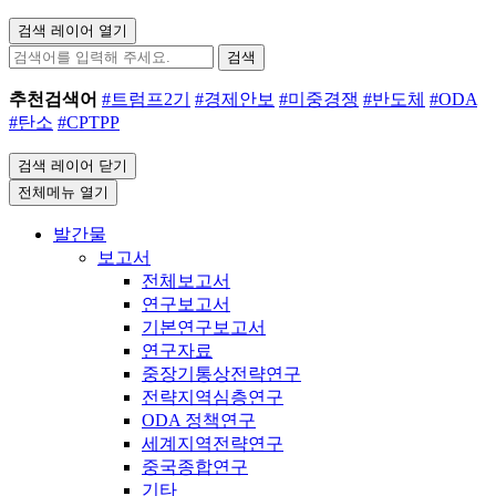
검색 레이어 열기
검색
추천검색어
#트럼프2기
#경제안보
#미중경쟁
#반도체
#ODA
#탄소
#CPTPP
검색 레이어 닫기
전체메뉴 열기
발간물
보고서
전체보고서
연구보고서
기본연구보고서
연구자료
중장기통상전략연구
전략지역심층연구
ODA 정책연구
세계지역전략연구
중국종합연구
기타