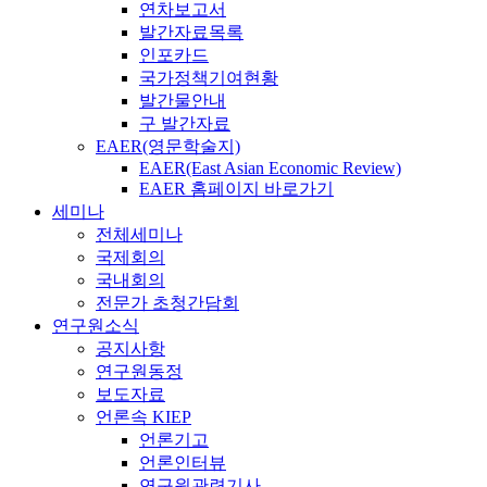
연차보고서
발간자료목록
인포카드
국가정책기여현황
발간물안내
구 발간자료
EAER(영문학술지)
EAER(East Asian Economic Review)
EAER 홈페이지 바로가기
세미나
전체세미나
국제회의
국내회의
전문가 초청간담회
연구원소식
공지사항
연구원동정
보도자료
언론속 KIEP
언론기고
언론인터뷰
연구원관련기사