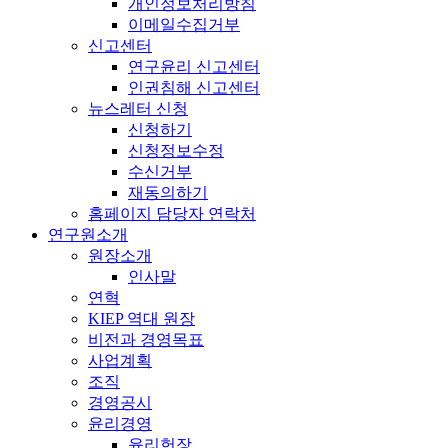
개인정보처리방침
이메일수집거부
신고센터
연구윤리 신고센터
인권침해 신고센터
뉴스레터 신청
신청하기
신청정보수정
수신거부
재동의하기
홈페이지 담당자 연락처
연구원소개
원장소개
인사말
연혁
KIEP 역대 원장
비전과 경영목표
사업계획
조직
경영공시
윤리경영
윤리헌장