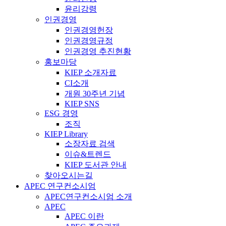
윤리강령
인권경영
인권경영헌장
인권경영규정
인권경영 추진현황
홍보마당
KIEP 소개자료
CI소개
개원 30주년 기념
KIEP SNS
ESG 경영
조직
KIEP Library
소장자료 검색
이슈&트렌드
KIEP 도서관 안내
찾아오시는길
APEC 연구컨소시엄
APEC연구컨소시엄 소개
APEC
APEC 이란