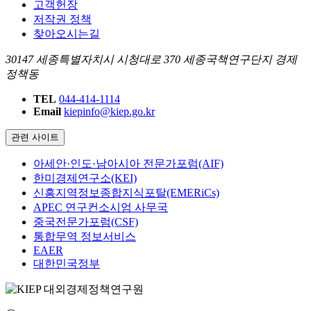
고객헌장
저작권 정책
찾아오시는길
30147 세종특별자치시 시청대로 370 세종국책연구단지 경제
정책동
TEL
044-414-1114
Email
kiepinfo@kiep.go.kr
관련 사이트
아세안·인도·남아시아 전문가포럼(AIF)
한미경제연구소(KEI)
신흥지역정보종합지식포탈(EMERiCs)
APEC 연구컨소시엄 사무국
중국전문가포럼(CSF)
통합무역 정보서비스
EAER
대한민국정부