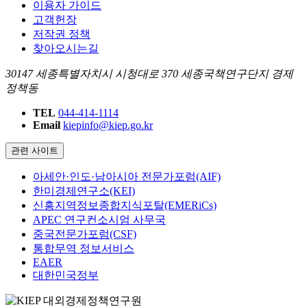
이용자 가이드
고객헌장
저작권 정책
찾아오시는길
30147 세종특별자치시 시청대로 370 세종국책연구단지 경제
정책동
TEL
044-414-1114
Email
kiepinfo@kiep.go.kr
관련 사이트
아세안·인도·남아시아 전문가포럼(AIF)
한미경제연구소(KEI)
신흥지역정보종합지식포탈(EMERiCs)
APEC 연구컨소시엄 사무국
중국전문가포럼(CSF)
통합무역 정보서비스
EAER
대한민국정부