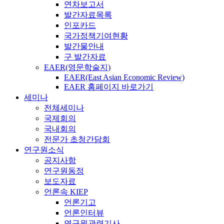
연차보고서
발간자료목록
인포카드
국가정책기여현황
발간물안내
구 발간자료
EAER(영문학술지)
EAER(East Asian Economic Review)
EAER 홈페이지 바로가기
세미나
전체세미나
국제회의
국내회의
전문가 초청간담회
연구원소식
공지사항
연구원동정
보도자료
언론속 KIEP
언론기고
언론인터뷰
연구원관련기사