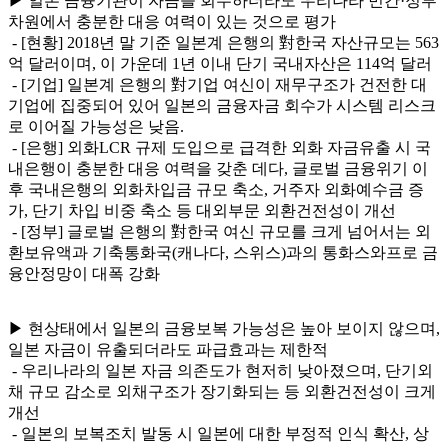
▶ 일본 금융기관이 자금을 회수하더라도 우리나라 민간·정부
차원에서 충분한 대응 여력이 있는 것으로 평가
- [현황] 2018년 말 기준 일본계 은행의 對한국 자산규모는 563
억 달러이며, 이 가운데 1년 이내 단기 국내자산은 114억 달러
- [기업] 일본계 은행의 對기업 여신이 재무구조가 건전한 대
기업에 집중되어 있어 일본의 금융자금 회수가 시스템 리스크
로 이어질 가능성은 낮음.
- [은행] 외화LCR 규제 도입으로 급격한 외화 자금유출 시 국
내은행이 충분한 대응 여력을 갖춘 데다, 글로벌 금융위기 이
후 국내은행의 외화차입금 규모 축소, 거주자 외화예수금 증
가, 단기 차입 비중 축소 등 대외부문 외환건전성이 개선
- [정부] 글로벌 은행의 對한국 여신 규모를 크게 넘어서는 외
환보유액과 기축통화국(캐나다, 스위스)과의 통화스와프로 금
융안정망이 대폭 강화
▶ 현상태에서 일본의 금융보복 가능성은 높아 보이지 않으며,
일본 자금이 유출되더라도 파급효과는 제한적
- 우리나라의 일본 자금 의존도가 현저히 낮아졌으며, 단기외
채 규모 감소로 외채구조가 장기화되는 등 외환건전성이 크게
개선
- 일본의 보복조치 발동 시 일본에 대한 부정적 인식 확산, 상