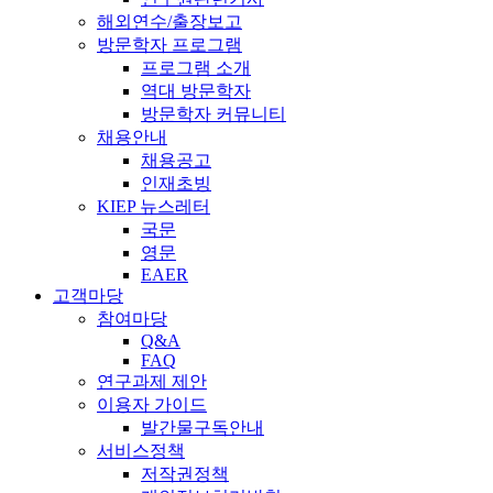
해외연수/출장보고
방문학자 프로그램
프로그램 소개
역대 방문학자
방문학자 커뮤니티
채용안내
채용공고
인재초빙
KIEP 뉴스레터
국문
영문
EAER
고객마당
참여마당
Q&A
FAQ
연구과제 제안
이용자 가이드
발간물구독안내
서비스정책
저작권정책