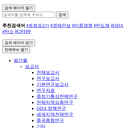
검색 레이어 열기
검색
추천검색어
#트럼프2기
#경제안보
#미중경쟁
#반도체
#ODA
#탄소
#CPTPP
검색 레이어 닫기
전체메뉴 열기
발간물
보고서
전체보고서
연구보고서
기본연구보고서
연구자료
중장기통상전략연구
전략지역심층연구
ODA 정책연구
세계지역전략연구
중국종합연구
기타