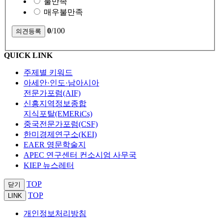
불만족
매우불만족
0
/100
QUICK LINK
주제별 키워드
아세안·인도·남아시아
전문가포럼(AIF)
신흥지역정보종합
지식포탈(EMERiCs)
중국전문가포럼(CSF)
한미경제연구소(KEI)
EAER 영문학술지
APEC 연구센터 컨소시엄 사무국
KIEP 뉴스레터
TOP
닫기
TOP
LINK
개인정보처리방침