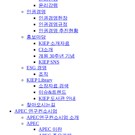
윤리강령
인권경영
인권경영헌장
인권경영규정
인권경영 추진현황
홍보마당
KIEP 소개자료
CI소개
개원 30주년 기념
KIEP SNS
ESG 경영
조직
KIEP Library
소장자료 검색
이슈&트렌드
KIEP 도서관 안내
찾아오시는길
APEC 연구컨소시엄
APEC연구컨소시엄 소개
APEC
APEC 이란