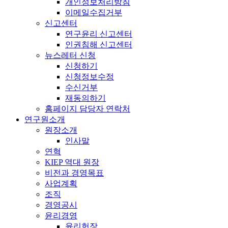
개인정보처리방침
이메일수집거부
신고센터
연구윤리 신고센터
인권침해 신고센터
뉴스레터 신청
신청하기
신청정보수정
수신거부
재동의하기
홈페이지 담당자 연락처
연구원소개
원장소개
인사말
연혁
KIEP 역대 원장
비전과 경영목표
사업계획
조직
경영공시
윤리경영
윤리헌장