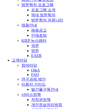
방문학자 프로그램
프로그램 소개
역대 방문학자
방문학자 커뮤니티
채용안내
채용공고
인재초빙
KIEP 뉴스레터
국문
영문
EAER
고객마당
참여마당
Q&A
FAQ
연구과제 제안
이용자 가이드
발간물구독안내
서비스정책
저작권정책
개인정보처리방침