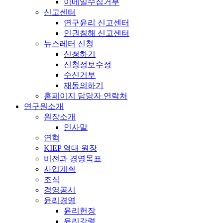
이메일수집거부
신고센터
연구윤리 신고센터
인권침해 신고센터
뉴스레터 신청
신청하기
신청정보수정
수신거부
재동의하기
홈페이지 담당자 연락처
연구원소개
원장소개
인사말
연혁
KIEP 역대 원장
비전과 경영목표
사업계획
조직
경영공시
윤리경영
윤리헌장
윤리강령