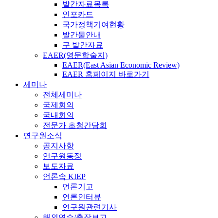
발간자료목록
인포카드
국가정책기여현황
발간물안내
구 발간자료
EAER(영문학술지)
EAER(East Asian Economic Review)
EAER 홈페이지 바로가기
세미나
전체세미나
국제회의
국내회의
전문가 초청간담회
연구원소식
공지사항
연구원동정
보도자료
언론속 KIEP
언론기고
언론인터뷰
연구원관련기사
해외연수/출장보고