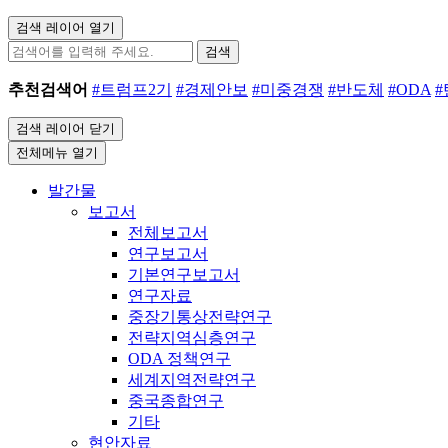
검색 레이어 열기
검색
추천검색어
#트럼프2기
#경제안보
#미중경쟁
#반도체
#ODA
검색 레이어 닫기
전체메뉴 열기
발간물
보고서
전체보고서
연구보고서
기본연구보고서
연구자료
중장기통상전략연구
전략지역심층연구
ODA 정책연구
세계지역전략연구
중국종합연구
기타
현안자료