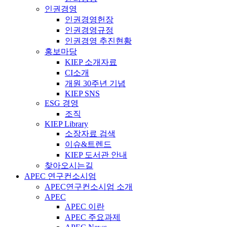
인권경영
인권경영헌장
인권경영규정
인권경영 추진현황
홍보마당
KIEP 소개자료
CI소개
개원 30주년 기념
KIEP SNS
ESG 경영
조직
KIEP Library
소장자료 검색
이슈&트렌드
KIEP 도서관 안내
찾아오시는길
APEC 연구컨소시엄
APEC연구컨소시엄 소개
APEC
APEC 이란
APEC 주요과제