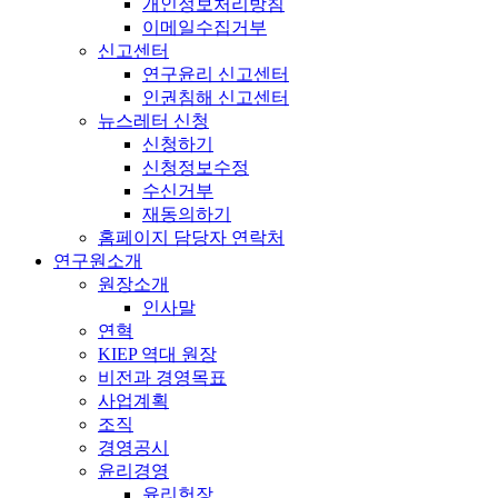
개인정보처리방침
이메일수집거부
신고센터
연구윤리 신고센터
인권침해 신고센터
뉴스레터 신청
신청하기
신청정보수정
수신거부
재동의하기
홈페이지 담당자 연락처
연구원소개
원장소개
인사말
연혁
KIEP 역대 원장
비전과 경영목표
사업계획
조직
경영공시
윤리경영
윤리헌장