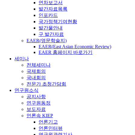
연차보고서
발간자료목록
인포카드
국가정책기여현황
발간물안내
구 발간자료
EAER(영문학술지)
EAER(East Asian Economic Review)
EAER 홈페이지 바로가기
세미나
전체세미나
국제회의
국내회의
전문가 초청간담회
연구원소식
공지사항
연구원동정
보도자료
언론속 KIEP
언론기고
언론인터뷰
연구원관련기사