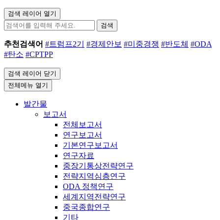
검색 레이어 열기
검색
추천검색어
#트럼프2기
#경제안보
#미중경쟁
#반도체
#ODA
#탄소
#CPTPP
검색 레이어 닫기
전체메뉴 열기
발간물
보고서
전체보고서
연구보고서
기본연구보고서
연구자료
중장기통상전략연구
전략지역심층연구
ODA 정책연구
세계지역전략연구
중국종합연구
기타