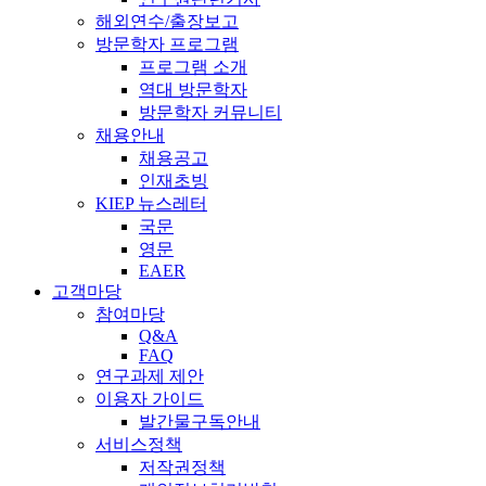
해외연수/출장보고
방문학자 프로그램
프로그램 소개
역대 방문학자
방문학자 커뮤니티
채용안내
채용공고
인재초빙
KIEP 뉴스레터
국문
영문
EAER
고객마당
참여마당
Q&A
FAQ
연구과제 제안
이용자 가이드
발간물구독안내
서비스정책
저작권정책