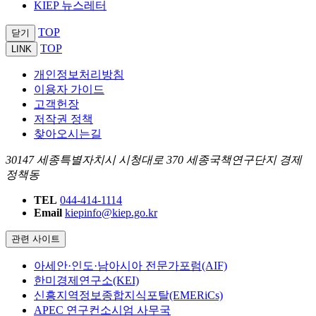
KIEP 뉴스레터
TOP
닫기
TOP
LINK
개인정보처리방침
이용자 가이드
고객헌장
저작권 정책
찾아오시는길
30147 세종특별자치시 시청대로 370 세종국책연구단지 경제
정책동
TEL
044-414-1114
Email
kiepinfo@kiep.go.kr
관련 사이트
아세안·인도·남아시아 전문가포럼(AIF)
한미경제연구소(KEI)
신흥지역정보종합지식포탈(EMERiCs)
APEC 연구컨소시엄 사무국