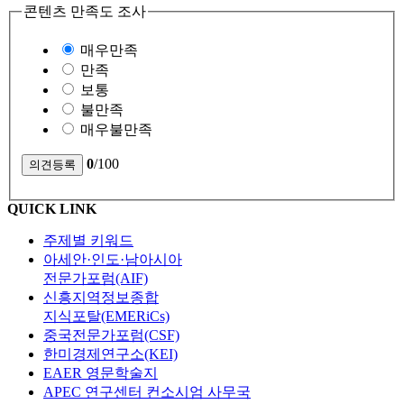
콘텐츠 만족도 조사
매우만족
만족
보통
불만족
매우불만족
0
/100
QUICK LINK
주제별 키워드
아세안·인도·남아시아
전문가포럼(AIF)
신흥지역정보종합
지식포탈(EMERiCs)
중국전문가포럼(CSF)
한미경제연구소(KEI)
EAER 영문학술지
APEC 연구센터 컨소시엄 사무국