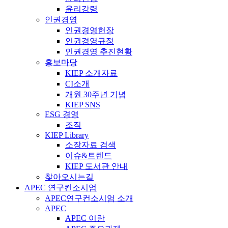
윤리강령
인권경영
인권경영헌장
인권경영규정
인권경영 추진현황
홍보마당
KIEP 소개자료
CI소개
개원 30주년 기념
KIEP SNS
ESG 경영
조직
KIEP Library
소장자료 검색
이슈&트렌드
KIEP 도서관 안내
찾아오시는길
APEC 연구컨소시엄
APEC연구컨소시엄 소개
APEC
APEC 이란