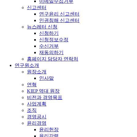
이메일수집거부
신고센터
연구윤리 신고센터
인권침해 신고센터
뉴스레터 신청
신청하기
신청정보수정
수신거부
재동의하기
홈페이지 담당자 연락처
연구원소개
원장소개
인사말
연혁
KIEP 역대 원장
비전과 경영목표
사업계획
조직
경영공시
윤리경영
윤리헌장
윤리강령