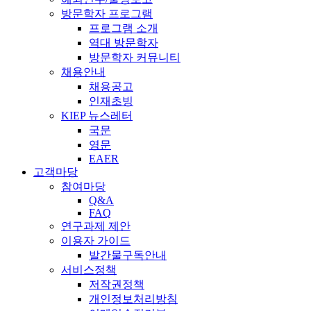
방문학자 프로그램
프로그램 소개
역대 방문학자
방문학자 커뮤니티
채용안내
채용공고
인재초빙
KIEP 뉴스레터
국문
영문
EAER
고객마당
참여마당
Q&A
FAQ
연구과제 제안
이용자 가이드
발간물구독안내
서비스정책
저작권정책
개인정보처리방침