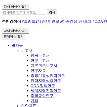
검색 레이어 열기
검색
추천검색어
#트럼프2기
#경제안보
#미중경쟁
#반도체
#ODA
검색 레이어 닫기
전체메뉴 열기
발간물
보고서
전체보고서
연구보고서
기본연구보고서
연구자료
중장기통상전략연구
전략지역심층연구
ODA 정책연구
세계지역전략연구
중국종합연구
기타
현안자료