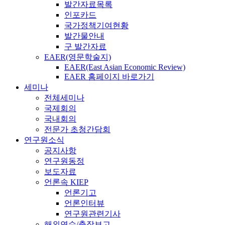
발간자료목록
인포카드
국가정책기여현황
발간물안내
구 발간자료
EAER(영문학술지)
EAER(East Asian Economic Review)
EAER 홈페이지 바로가기
세미나
전체세미나
국제회의
국내회의
전문가 초청간담회
연구원소식
공지사항
연구원동정
보도자료
언론속 KIEP
언론기고
언론인터뷰
연구원관련기사
해외연수/출장보고