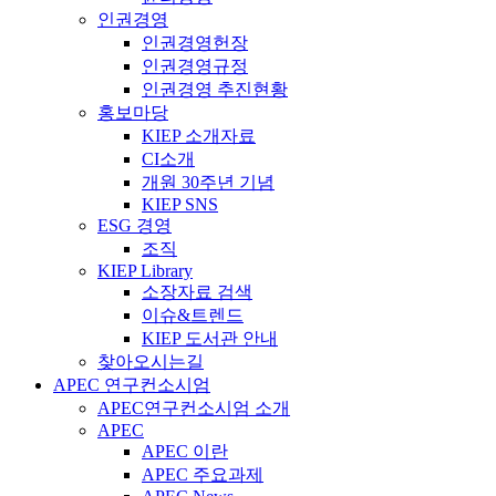
인권경영
인권경영헌장
인권경영규정
인권경영 추진현황
홍보마당
KIEP 소개자료
CI소개
개원 30주년 기념
KIEP SNS
ESG 경영
조직
KIEP Library
소장자료 검색
이슈&트렌드
KIEP 도서관 안내
찾아오시는길
APEC 연구컨소시엄
APEC연구컨소시엄 소개
APEC
APEC 이란
APEC 주요과제