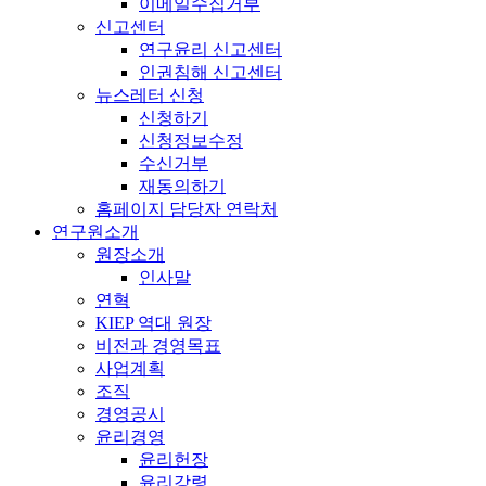
이메일수집거부
신고센터
연구윤리 신고센터
인권침해 신고센터
뉴스레터 신청
신청하기
신청정보수정
수신거부
재동의하기
홈페이지 담당자 연락처
연구원소개
원장소개
인사말
연혁
KIEP 역대 원장
비전과 경영목표
사업계획
조직
경영공시
윤리경영
윤리헌장
윤리강령