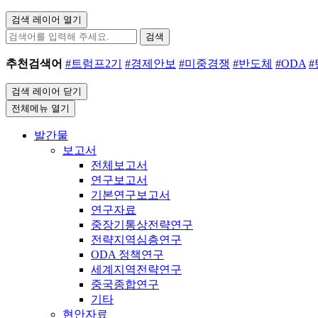
검색 레이어 열기
검색
추천검색어
#트럼프2기
#경제안보
#미중경쟁
#반도체
#ODA
검색 레이어 닫기
전체메뉴 열기
발간물
보고서
전체보고서
연구보고서
기본연구보고서
연구자료
중장기통상전략연구
전략지역심층연구
ODA 정책연구
세계지역전략연구
중국종합연구
기타
현안자료