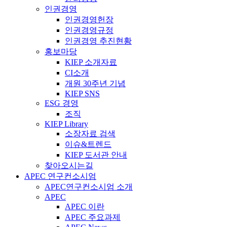
인권경영
인권경영헌장
인권경영규정
인권경영 추진현황
홍보마당
KIEP 소개자료
CI소개
개원 30주년 기념
KIEP SNS
ESG 경영
조직
KIEP Library
소장자료 검색
이슈&트렌드
KIEP 도서관 안내
찾아오시는길
APEC 연구컨소시엄
APEC연구컨소시엄 소개
APEC
APEC 이란
APEC 주요과제