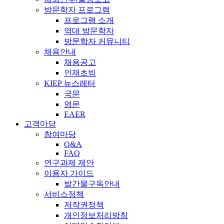
방문학자 프로그램
프로그램 소개
역대 방문학자
방문학자 커뮤니티
채용안내
채용공고
인재초빙
KIEP 뉴스레터
국문
영문
EAER
고객마당
참여마당
Q&A
FAQ
연구과제 제안
이용자 가이드
발간물구독안내
서비스정책
저작권정책
개인정보처리방침