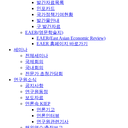
발간자료목록
인포카드
국가정책기여현황
발간물안내
구 발간자료
EAER(영문학술지)
EAER(East Asian Economic Review)
EAER 홈페이지 바로가기
세미나
전체세미나
국제회의
국내회의
전문가 초청간담회
연구원소식
공지사항
연구원동정
보도자료
언론속 KIEP
언론기고
언론인터뷰
연구원관련기사
해외연수/출장보고