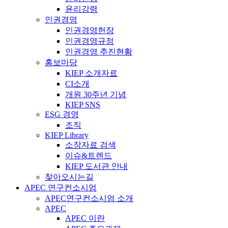
윤리강령
인권경영
인권경영헌장
인권경영규정
인권경영 추진현황
홍보마당
KIEP 소개자료
CI소개
개원 30주년 기념
KIEP SNS
ESG 경영
조직
KIEP Library
소장자료 검색
이슈&트렌드
KIEP 도서관 안내
찾아오시는길
APEC 연구컨소시엄
APEC연구컨소시엄 소개
APEC
APEC 이란