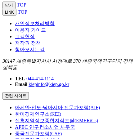
TOP
닫기
TOP
LINK
개인정보처리방침
이용자 가이드
고객헌장
저작권 정책
찾아오시는길
30147 세종특별자치시 시청대로 370 세종국책연구단지 경제
정책동
TEL
044-414-1114
Email
kiepinfo@kiep.go.kr
관련 사이트
아세안·인도·남아시아 전문가포럼(AIF)
한미경제연구소(KEI)
신흥지역정보종합지식포탈(EMERiCs)
APEC 연구컨소시엄 사무국
중국전문가포럼(CSF)