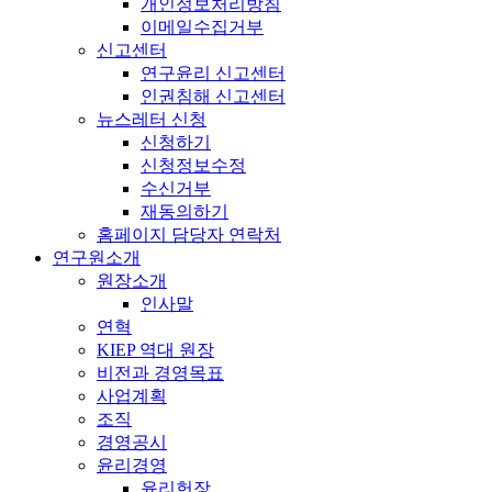
개인정보처리방침
이메일수집거부
신고센터
연구윤리 신고센터
인권침해 신고센터
뉴스레터 신청
신청하기
신청정보수정
수신거부
재동의하기
홈페이지 담당자 연락처
연구원소개
원장소개
인사말
연혁
KIEP 역대 원장
비전과 경영목표
사업계획
조직
경영공시
윤리경영
윤리헌장