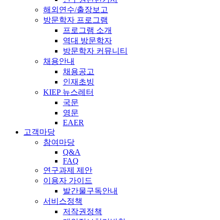
해외연수/출장보고
방문학자 프로그램
프로그램 소개
역대 방문학자
방문학자 커뮤니티
채용안내
채용공고
인재초빙
KIEP 뉴스레터
국문
영문
EAER
고객마당
참여마당
Q&A
FAQ
연구과제 제안
이용자 가이드
발간물구독안내
서비스정책
저작권정책