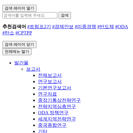
검색 레이어 열기
검색
추천검색어
#트럼프2기
#경제안보
#미중경쟁
#반도체
#ODA
#탄소
#CPTPP
검색 레이어 닫기
전체메뉴 열기
발간물
보고서
전체보고서
연구보고서
기본연구보고서
연구자료
중장기통상전략연구
전략지역심층연구
ODA 정책연구
세계지역전략연구
중국종합연구
기타