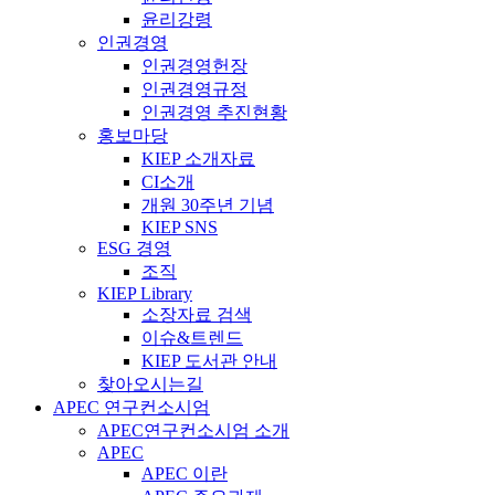
윤리강령
인권경영
인권경영헌장
인권경영규정
인권경영 추진현황
홍보마당
KIEP 소개자료
CI소개
개원 30주년 기념
KIEP SNS
ESG 경영
조직
KIEP Library
소장자료 검색
이슈&트렌드
KIEP 도서관 안내
찾아오시는길
APEC 연구컨소시엄
APEC연구컨소시엄 소개
APEC
APEC 이란