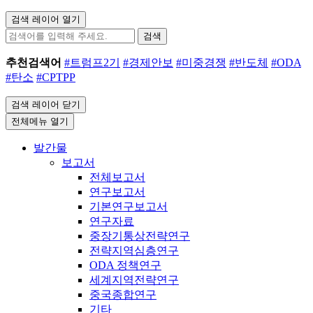
검색 레이어 열기
검색
추천검색어
#트럼프2기
#경제안보
#미중경쟁
#반도체
#ODA
#탄소
#CPTPP
검색 레이어 닫기
전체메뉴 열기
발간물
보고서
전체보고서
연구보고서
기본연구보고서
연구자료
중장기통상전략연구
전략지역심층연구
ODA 정책연구
세계지역전략연구
중국종합연구
기타