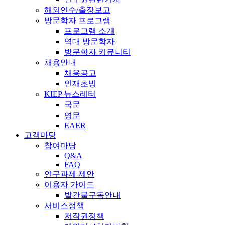
해외연수/출장보고
방문학자 프로그램
프로그램 소개
역대 방문학자
방문학자 커뮤니티
채용안내
채용공고
인재초빙
KIEP 뉴스레터
국문
영문
EAER
고객마당
참여마당
Q&A
FAQ
연구과제 제안
이용자 가이드
발간물구독안내
서비스정책
저작권정책