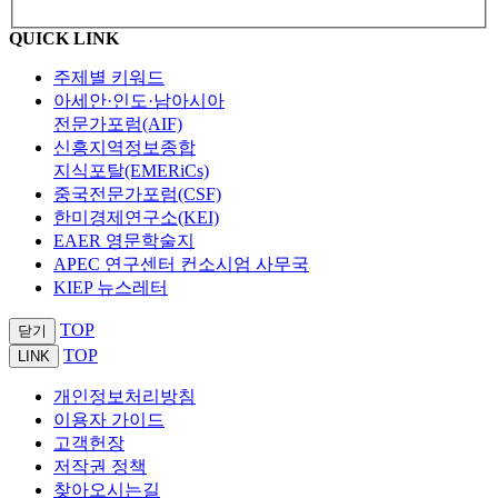
QUICK LINK
주제별 키워드
아세안·인도·남아시아
전문가포럼(AIF)
신흥지역정보종합
지식포탈(EMERiCs)
중국전문가포럼(CSF)
한미경제연구소(KEI)
EAER 영문학술지
APEC 연구센터 컨소시엄 사무국
KIEP 뉴스레터
TOP
닫기
TOP
LINK
개인정보처리방침
이용자 가이드
고객헌장
저작권 정책
찾아오시는길