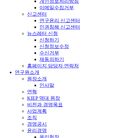
개인정보처리방침
이메일수집거부
신고센터
연구윤리 신고센터
인권침해 신고센터
뉴스레터 신청
신청하기
신청정보수정
수신거부
재동의하기
홈페이지 담당자 연락처
연구원소개
원장소개
인사말
연혁
KIEP 역대 원장
비전과 경영목표
사업계획
조직
경영공시
윤리경영
윤리헌장