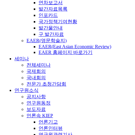
연차보고서
발간자료목록
인포카드
국가정책기여현황
발간물안내
구 발간자료
EAER(영문학술지)
EAER(East Asian Economic Review)
EAER 홈페이지 바로가기
세미나
전체세미나
국제회의
국내회의
전문가 초청간담회
연구원소식
공지사항
연구원동정
보도자료
언론속 KIEP
언론기고
언론인터뷰
연구원관련기사