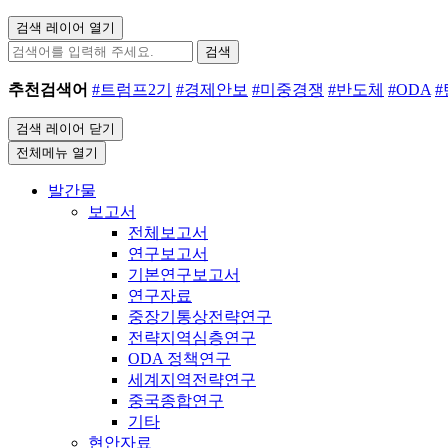
검색 레이어 열기
검색
추천검색어
#트럼프2기
#경제안보
#미중경쟁
#반도체
#ODA
검색 레이어 닫기
전체메뉴 열기
발간물
보고서
전체보고서
연구보고서
기본연구보고서
연구자료
중장기통상전략연구
전략지역심층연구
ODA 정책연구
세계지역전략연구
중국종합연구
기타
현안자료