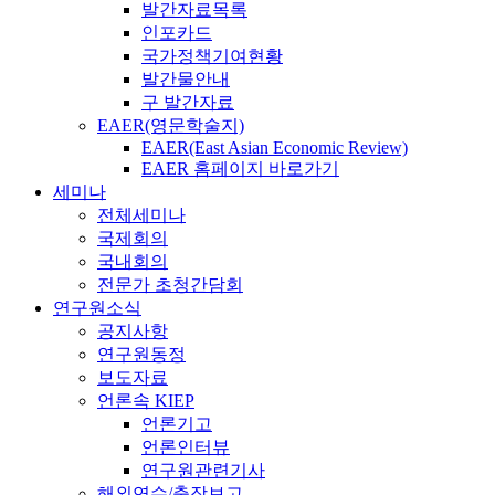
발간자료목록
인포카드
국가정책기여현황
발간물안내
구 발간자료
EAER(영문학술지)
EAER(East Asian Economic Review)
EAER 홈페이지 바로가기
세미나
전체세미나
국제회의
국내회의
전문가 초청간담회
연구원소식
공지사항
연구원동정
보도자료
언론속 KIEP
언론기고
언론인터뷰
연구원관련기사
해외연수/출장보고