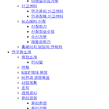
이메일수집거부
신고센터
연구윤리 신고센터
인권침해 신고센터
뉴스레터 신청
신청하기
신청정보수정
수신거부
재동의하기
홈페이지 담당자 연락처
연구원소개
원장소개
인사말
연혁
KIEP 역대 원장
비전과 경영목표
사업계획
조직
경영공시
윤리경영
윤리헌장
윤리강령