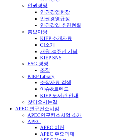
인권경영
인권경영헌장
인권경영규정
인권경영 추진현황
홍보마당
KIEP 소개자료
CI소개
개원 30주년 기념
KIEP SNS
ESG 경영
조직
KIEP Library
소장자료 검색
이슈&트렌드
KIEP 도서관 안내
찾아오시는길
APEC 연구컨소시엄
APEC연구컨소시엄 소개
APEC
APEC 이란
APEC 주요과제