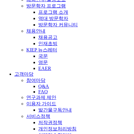
방문학자 프로그램
프로그램 소개
역대 방문학자
방문학자 커뮤니티
채용안내
채용공고
인재초빙
KIEP 뉴스레터
국문
영문
EAER
고객마당
참여마당
Q&A
FAQ
연구과제 제안
이용자 가이드
발간물구독안내
서비스정책
저작권정책
개인정보처리방침