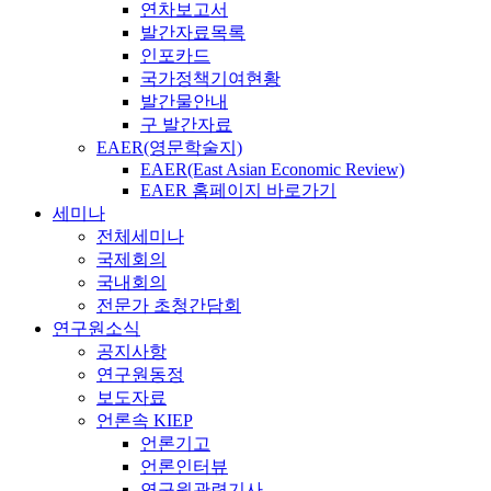
연차보고서
발간자료목록
인포카드
국가정책기여현황
발간물안내
구 발간자료
EAER(영문학술지)
EAER(East Asian Economic Review)
EAER 홈페이지 바로가기
세미나
전체세미나
국제회의
국내회의
전문가 초청간담회
연구원소식
공지사항
연구원동정
보도자료
언론속 KIEP
언론기고
언론인터뷰
연구원관련기사