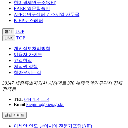
한미경제연구소(KEI)
EAER 영문학술지
APEC 연구센터 컨소시엄 사무국
KIEP 뉴스레터
TOP
닫기
TOP
LINK
개인정보처리방침
이용자 가이드
고객헌장
저작권 정책
찾아오시는길
30147 세종특별자치시 시청대로 370 세종국책연구단지 경제
정책동
TEL
044-414-1114
Email
kiepinfo@kiep.go.kr
관련 사이트
아세안·인도·남아시아 전문가포럼(AIF)