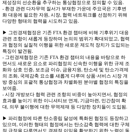
제성장의 선순환을 추구하는 통상협정으로 정의할 수 있음.
- 환경 관련 다자무역 질서가 부재한 가운데 주요국은 기후변
화 대응에 필요한 자원, 시장, 협력 네트워크를 선점하기 위해
다양한 형태의 협력을 시도하고 있음.
▶ 그린경제협정은 기존 FTA 환경 챕터에 비해 기후위기 대응
관련 조항이 새롭게 등장하며 논의의 범위가 확대되었고, 협력
과 협정의 실질적 이행을 위한 새로운 제도적 장치가 도입되는
특징이 발견됨.
- 그린경제협정은 기존 FTA 환경 챕터의 내용을 바탕으로 하
면서도 새로운 요소로 파리협정의 신속한 이행을 위한 규제 조
화와 상호 인증, 보조금 이슈, 금융지원, 탄소세 및 탄소가격제
의 조화, 국제감축 요소를 새롭게 다루며 상품·서비스 시장 개
방 중심의 포괄적 통상협정과 차별화된 분야별 협정의 특징을
보여줌.
- 시장 개방보다 협력 관련 조항의 비중이 높아지면서, 협정의
효과를 높이기 위한 이니셔티브 연계, 기금마련, 민간참여 확
대, 의무 불이행에 대한 무역제재 등 다양한 장치들이 도입됨.
▶ 파리협정에 따른 탄소중립 달성에 특화된 협정도 등장하고
있으며, 이러한 형태의 협정에서는 탄소감축 협력에 대한 구체
적 규정을 다루면서도 경제적 이익을 확보하기 위한 노력이 동