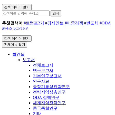
검색 레이어 열기
검색
추천검색어
#트럼프2기
#경제안보
#미중경쟁
#반도체
#ODA
#탄소
#CPTPP
검색 레이어 닫기
전체메뉴 열기
발간물
보고서
전체보고서
연구보고서
기본연구보고서
연구자료
중장기통상전략연구
전략지역심층연구
ODA 정책연구
세계지역전략연구
중국종합연구
기타