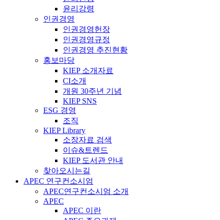
윤리강령
인권경영
인권경영헌장
인권경영규정
인권경영 추진현황
홍보마당
KIEP 소개자료
CI소개
개원 30주년 기념
KIEP SNS
ESG 경영
조직
KIEP Library
소장자료 검색
이슈&트렌드
KIEP 도서관 안내
찾아오시는길
APEC 연구컨소시엄
APEC연구컨소시엄 소개
APEC
APEC 이란