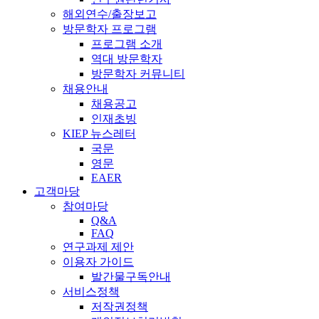
해외연수/출장보고
방문학자 프로그램
프로그램 소개
역대 방문학자
방문학자 커뮤니티
채용안내
채용공고
인재초빙
KIEP 뉴스레터
국문
영문
EAER
고객마당
참여마당
Q&A
FAQ
연구과제 제안
이용자 가이드
발간물구독안내
서비스정책
저작권정책