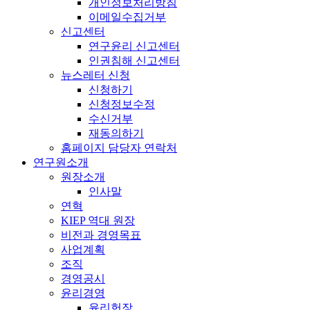
개인정보처리방침
이메일수집거부
신고센터
연구윤리 신고센터
인권침해 신고센터
뉴스레터 신청
신청하기
신청정보수정
수신거부
재동의하기
홈페이지 담당자 연락처
연구원소개
원장소개
인사말
연혁
KIEP 역대 원장
비전과 경영목표
사업계획
조직
경영공시
윤리경영
윤리헌장