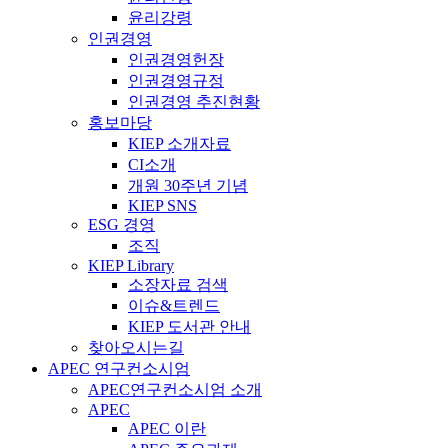
윤리강령
인권경영
인권경영헌장
인권경영규정
인권경영 추진현황
홍보마당
KIEP 소개자료
CI소개
개원 30주년 기념
KIEP SNS
ESG 경영
조직
KIEP Library
소장자료 검색
이슈&트렌드
KIEP 도서관 안내
찾아오시는길
APEC 연구컨소시엄
APEC연구컨소시엄 소개
APEC
APEC 이란