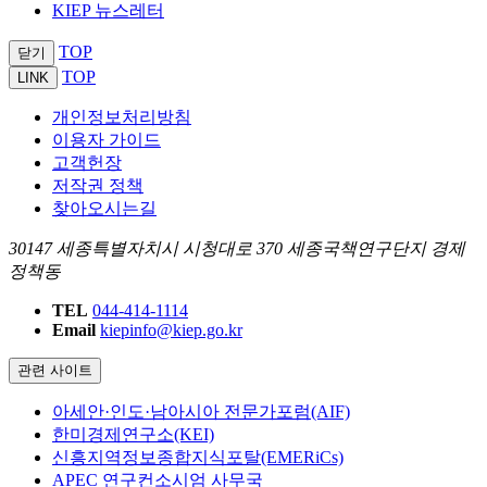
KIEP 뉴스레터
TOP
닫기
TOP
LINK
개인정보처리방침
이용자 가이드
고객헌장
저작권 정책
찾아오시는길
30147 세종특별자치시 시청대로 370 세종국책연구단지 경제
정책동
TEL
044-414-1114
Email
kiepinfo@kiep.go.kr
관련 사이트
아세안·인도·남아시아 전문가포럼(AIF)
한미경제연구소(KEI)
신흥지역정보종합지식포탈(EMERiCs)
APEC 연구컨소시엄 사무국