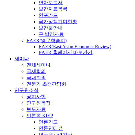
연차보고서
발간자료목록
인포카드
국가정책기여현황
발간물안내
구 발간자료
EAER(영문학술지)
EAER(East Asian Economic Review)
EAER 홈페이지 바로가기
세미나
전체세미나
국제회의
국내회의
전문가 초청간담회
연구원소식
공지사항
연구원동정
보도자료
언론속 KIEP
언론기고
언론인터뷰
연구원관련기사