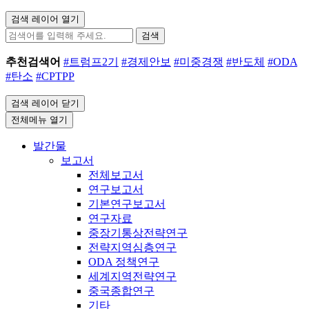
검색 레이어 열기
검색
추천검색어
#트럼프2기
#경제안보
#미중경쟁
#반도체
#ODA
#탄소
#CPTPP
검색 레이어 닫기
전체메뉴 열기
발간물
보고서
전체보고서
연구보고서
기본연구보고서
연구자료
중장기통상전략연구
전략지역심층연구
ODA 정책연구
세계지역전략연구
중국종합연구
기타