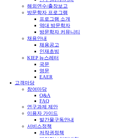
해외연수/출장보고
방문학자 프로그램
프로그램 소개
역대 방문학자
방문학자 커뮤니티
채용안내
채용공고
인재초빙
KIEP 뉴스레터
국문
영문
EAER
고객마당
참여마당
Q&A
FAQ
연구과제 제안
이용자 가이드
발간물구독안내
서비스정책
저작권정책