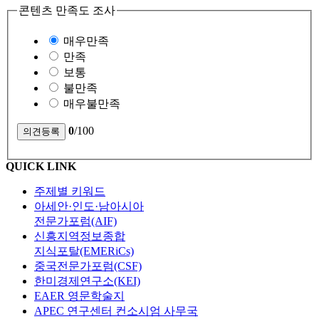
콘텐츠 만족도 조사
매우만족
만족
보통
불만족
매우불만족
0
/100
QUICK LINK
주제별 키워드
아세안·인도·남아시아
전문가포럼(AIF)
신흥지역정보종합
지식포탈(EMERiCs)
중국전문가포럼(CSF)
한미경제연구소(KEI)
EAER 영문학술지
APEC 연구센터 컨소시엄 사무국