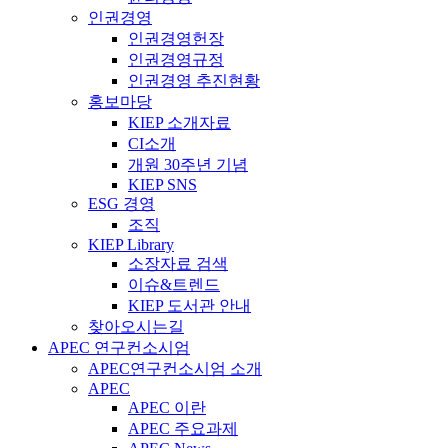
인권경영
인권경영헌장
인권경영규정
인권경영 추진현황
홍보마당
KIEP 소개자료
CI소개
개원 30주년 기념
KIEP SNS
ESG 경영
조직
KIEP Library
소장자료 검색
이슈&트렌드
KIEP 도서관 안내
찾아오시는길
APEC 연구컨소시엄
APEC연구컨소시엄 소개
APEC
APEC 이란
APEC 주요과제