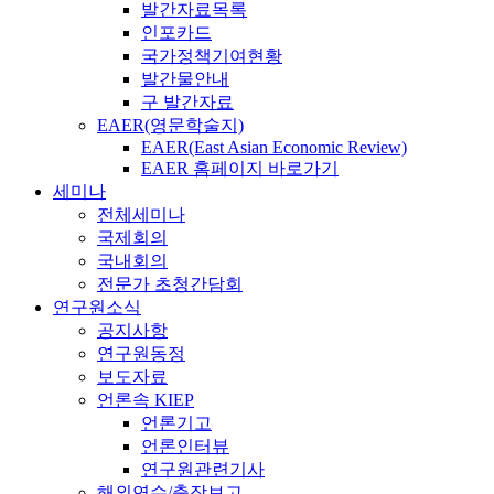
발간자료목록
인포카드
국가정책기여현황
발간물안내
구 발간자료
EAER(영문학술지)
EAER(East Asian Economic Review)
EAER 홈페이지 바로가기
세미나
전체세미나
국제회의
국내회의
전문가 초청간담회
연구원소식
공지사항
연구원동정
보도자료
언론속 KIEP
언론기고
언론인터뷰
연구원관련기사
해외연수/출장보고