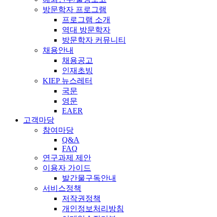
방문학자 프로그램
프로그램 소개
역대 방문학자
방문학자 커뮤니티
채용안내
채용공고
인재초빙
KIEP 뉴스레터
국문
영문
EAER
고객마당
참여마당
Q&A
FAQ
연구과제 제안
이용자 가이드
발간물구독안내
서비스정책
저작권정책
개인정보처리방침