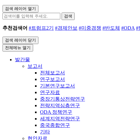
검색 레이어 열기
검색
추천검색어
#트럼프2기
#경제안보
#미중경쟁
#반도체
#ODA
검색 레이어 닫기
전체메뉴 열기
발간물
보고서
전체보고서
연구보고서
기본연구보고서
연구자료
중장기통상전략연구
전략지역심층연구
ODA 정책연구
세계지역전략연구
중국종합연구
기타
현안자료