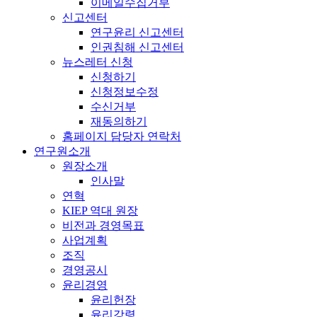
이메일수집거부
신고센터
연구윤리 신고센터
인권침해 신고센터
뉴스레터 신청
신청하기
신청정보수정
수신거부
재동의하기
홈페이지 담당자 연락처
연구원소개
원장소개
인사말
연혁
KIEP 역대 원장
비전과 경영목표
사업계획
조직
경영공시
윤리경영
윤리헌장
윤리강령