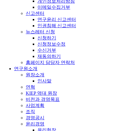
개인정보처리방침
이메일수집거부
신고센터
연구윤리 신고센터
인권침해 신고센터
뉴스레터 신청
신청하기
신청정보수정
수신거부
재동의하기
홈페이지 담당자 연락처
연구원소개
원장소개
인사말
연혁
KIEP 역대 원장
비전과 경영목표
사업계획
조직
경영공시
윤리경영
윤리헌장