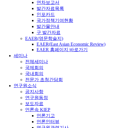
연차보고서
발간자료목록
인포카드
국가정책기여현황
발간물안내
구 발간자료
EAER(영문학술지)
EAER(East Asian Economic Review)
EAER 홈페이지 바로가기
세미나
전체세미나
국제회의
국내회의
전문가 초청간담회
연구원소식
공지사항
연구원동정
보도자료
언론속 KIEP
언론기고
언론인터뷰
연구원관련기사