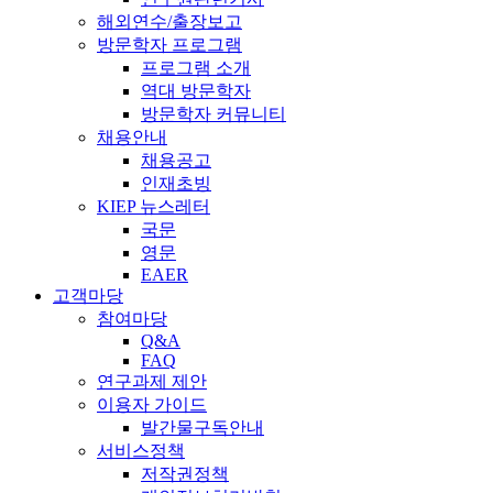
해외연수/출장보고
방문학자 프로그램
프로그램 소개
역대 방문학자
방문학자 커뮤니티
채용안내
채용공고
인재초빙
KIEP 뉴스레터
국문
영문
EAER
고객마당
참여마당
Q&A
FAQ
연구과제 제안
이용자 가이드
발간물구독안내
서비스정책
저작권정책