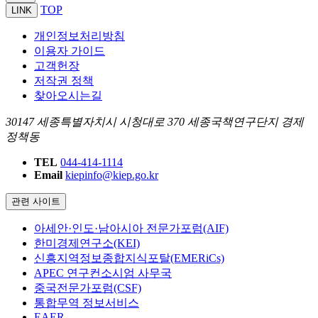
TOP
LINK
개인정보처리방침
이용자 가이드
고객헌장
저작권 정책
찾아오시는길
30147 세종특별자치시 시청대로 370 세종국책연구단지 경제
정책동
TEL
044-414-1114
Email
kiepinfo@kiep.go.kr
관련 사이트
아세안·인도·남아시아 전문가포럼(AIF)
한미경제연구소(KEI)
신흥지역정보종합지식포탈(EMERiCs)
APEC 연구컨소시엄 사무국
중국전문가포럼(CSF)
통합무역 정보서비스
EAER