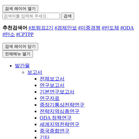
검색 레이어 열기
검색
추천검색어
#트럼프2기
#경제안보
#미중경쟁
#반도체
#ODA
#탄소
#CPTPP
검색 레이어 닫기
전체메뉴 열기
발간물
보고서
전체보고서
연구보고서
기본연구보고서
연구자료
중장기통상전략연구
전략지역심층연구
ODA 정책연구
세계지역전략연구
중국종합연구
기타