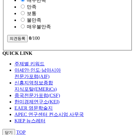
매우만족
만족
보통
불만족
매우불만족
0
/100
QUICK LINK
주제별 키워드
아세안·인도·남아시아
전문가포럼(AIF)
신흥지역정보종합
지식포탈(EMERiCs)
중국전문가포럼(CSF)
한미경제연구소(KEI)
EAER 영문학술지
APEC 연구센터 컨소시엄 사무국
KIEP 뉴스레터
TOP
닫기