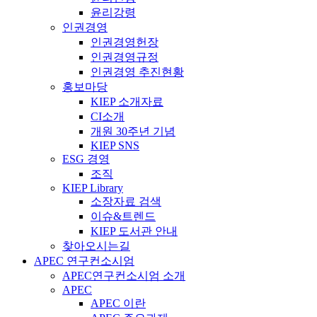
윤리강령
인권경영
인권경영헌장
인권경영규정
인권경영 추진현황
홍보마당
KIEP 소개자료
CI소개
개원 30주년 기념
KIEP SNS
ESG 경영
조직
KIEP Library
소장자료 검색
이슈&트렌드
KIEP 도서관 안내
찾아오시는길
APEC 연구컨소시엄
APEC연구컨소시엄 소개
APEC
APEC 이란