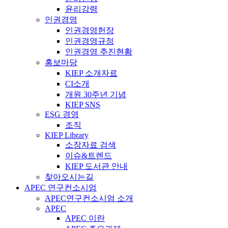
윤리강령
인권경영
인권경영헌장
인권경영규정
인권경영 추진현황
홍보마당
KIEP 소개자료
CI소개
개원 30주년 기념
KIEP SNS
ESG 경영
조직
KIEP Library
소장자료 검색
이슈&트렌드
KIEP 도서관 안내
찾아오시는길
APEC 연구컨소시엄
APEC연구컨소시엄 소개
APEC
APEC 이란