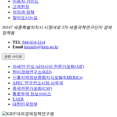
이용자 가이드
고객헌장
저작권 정책
찾아오시는길
30147 세종특별자치시 시청대로 370 세종국책연구단지 경제
정책동
TEL
044-414-1114
Email
kiepinfo@kiep.go.kr
관련 사이트
아세안·인도·남아시아 전문가포럼(AIF)
한미경제연구소(KEI)
신흥지역정보종합지식포탈(EMERiCs)
APEC 연구컨소시엄 사무국
중국전문가포럼(CSF)
통합무역 정보서비스
EAER
대한민국정부