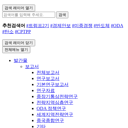
검색 레이어 열기
검색
추천검색어
#트럼프2기
#경제안보
#미중경쟁
#반도체
#ODA
#탄소
#CPTPP
검색 레이어 닫기
전체메뉴 열기
발간물
보고서
전체보고서
연구보고서
기본연구보고서
연구자료
중장기통상전략연구
전략지역심층연구
ODA 정책연구
세계지역전략연구
중국종합연구
기타