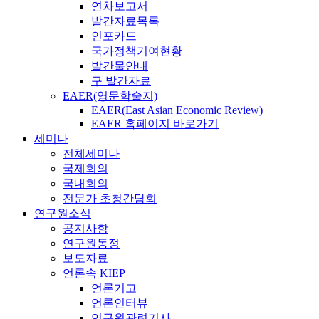
연차보고서
발간자료목록
인포카드
국가정책기여현황
발간물안내
구 발간자료
EAER(영문학술지)
EAER(East Asian Economic Review)
EAER 홈페이지 바로가기
세미나
전체세미나
국제회의
국내회의
전문가 초청간담회
연구원소식
공지사항
연구원동정
보도자료
언론속 KIEP
언론기고
언론인터뷰
연구원관련기사