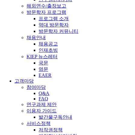
해외연수/출장보고
방문학자 프로그램
프로그램 소개
역대 방문학자
방문학자 커뮤니티
채용안내
채용공고
인재초빙
KIEP 뉴스레터
국문
영문
EAER
고객마당
참여마당
Q&A
FAQ
연구과제 제안
이용자 가이드
발간물구독안내
서비스정책
저작권정책