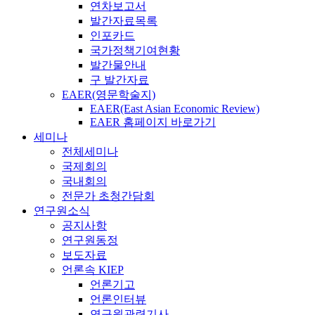
연차보고서
발간자료목록
인포카드
국가정책기여현황
발간물안내
구 발간자료
EAER(영문학술지)
EAER(East Asian Economic Review)
EAER 홈페이지 바로가기
세미나
전체세미나
국제회의
국내회의
전문가 초청간담회
연구원소식
공지사항
연구원동정
보도자료
언론속 KIEP
언론기고
언론인터뷰
연구원관련기사