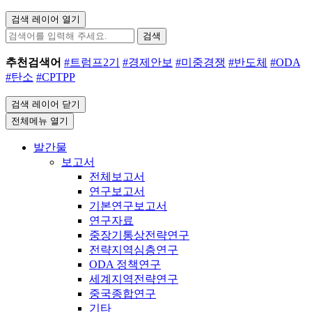
검색 레이어 열기
검색
추천검색어
#트럼프2기
#경제안보
#미중경쟁
#반도체
#ODA
#탄소
#CPTPP
검색 레이어 닫기
전체메뉴 열기
발간물
보고서
전체보고서
연구보고서
기본연구보고서
연구자료
중장기통상전략연구
전략지역심층연구
ODA 정책연구
세계지역전략연구
중국종합연구
기타