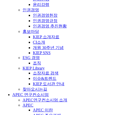
윤리강령
인권경영
인권경영헌장
인권경영규정
인권경영 추진현황
홍보마당
KIEP 소개자료
CI소개
개원 30주년 기념
KIEP SNS
ESG 경영
조직
KIEP Library
소장자료 검색
이슈&트렌드
KIEP 도서관 안내
찾아오시는길
APEC 연구컨소시엄
APEC연구컨소시엄 소개
APEC
APEC 이란