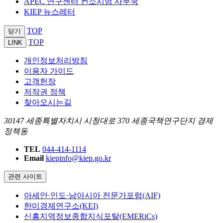
APEC 연구센터 컨소시엄 사무국
KIEP 뉴스레터
TOP
닫기
TOP
LINK
개인정보처리방침
이용자 가이드
고객헌장
저작권 정책
찾아오시는길
30147 세종특별자치시 시청대로 370 세종국책연구단지 경제
정책동
TEL
044-414-1114
Email
kiepinfo@kiep.go.kr
관련 사이트
아세안·인도·남아시아 전문가포럼(AIF)
한미경제연구소(KEI)
신흥지역정보종합지식포탈(EMERiCs)