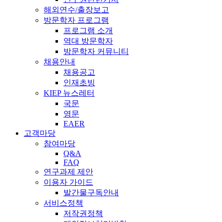
해외연수/출장보고
방문학자 프로그램
프로그램 소개
역대 방문학자
방문학자 커뮤니티
채용안내
채용공고
인재초빙
KIEP 뉴스레터
국문
영문
EAER
고객마당
참여마당
Q&A
FAQ
연구과제 제안
이용자 가이드
발간물구독안내
서비스정책
저작권정책