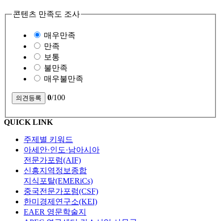
콘텐츠 만족도 조사
매우만족
만족
보통
불만족
매우불만족
0
/100
QUICK LINK
주제별 키워드
아세안·인도·남아시아
전문가포럼(AIF)
신흥지역정보종합
지식포탈(EMERiCs)
중국전문가포럼(CSF)
한미경제연구소(KEI)
EAER 영문학술지