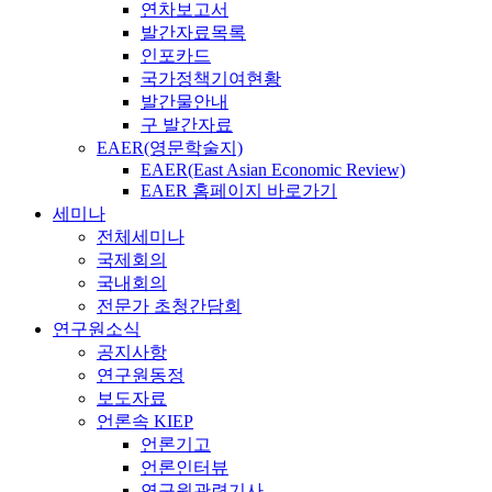
연차보고서
발간자료목록
인포카드
국가정책기여현황
발간물안내
구 발간자료
EAER(영문학술지)
EAER(East Asian Economic Review)
EAER 홈페이지 바로가기
세미나
전체세미나
국제회의
국내회의
전문가 초청간담회
연구원소식
공지사항
연구원동정
보도자료
언론속 KIEP
언론기고
언론인터뷰
연구원관련기사