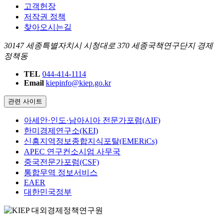
고객헌장
저작권 정책
찾아오시는길
30147 세종특별자치시 시청대로 370 세종국책연구단지 경제
정책동
TEL
044-414-1114
Email
kiepinfo@kiep.go.kr
관련 사이트
아세안·인도·남아시아 전문가포럼(AIF)
한미경제연구소(KEI)
신흥지역정보종합지식포탈(EMERiCs)
APEC 연구컨소시엄 사무국
중국전문가포럼(CSF)
통합무역 정보서비스
EAER
대한민국정부