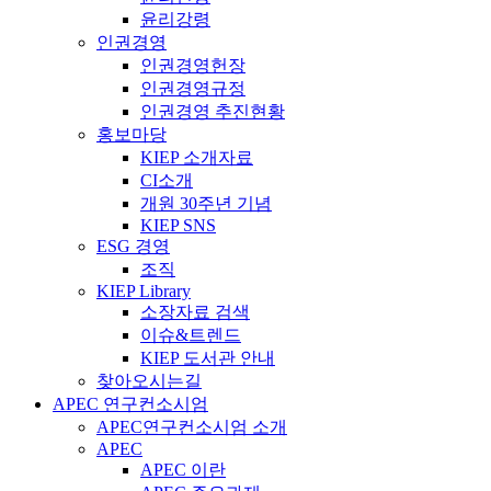
윤리강령
인권경영
인권경영헌장
인권경영규정
인권경영 추진현황
홍보마당
KIEP 소개자료
CI소개
개원 30주년 기념
KIEP SNS
ESG 경영
조직
KIEP Library
소장자료 검색
이슈&트렌드
KIEP 도서관 안내
찾아오시는길
APEC 연구컨소시엄
APEC연구컨소시엄 소개
APEC
APEC 이란