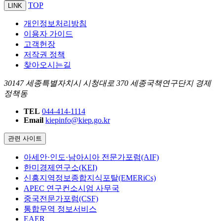
TOP
LINK
개인정보처리방침
이용자 가이드
고객헌장
저작권 정책
찾아오시는길
30147 세종특별자치시 시청대로 370 세종국책연구단지 경제
정책동
TEL
044-414-1114
Email
kiepinfo@kiep.go.kr
관련 사이트
아세안·인도·남아시아 전문가포럼(AIF)
한미경제연구소(KEI)
신흥지역정보종합지식포탈(EMERiCs)
APEC 연구컨소시엄 사무국
중국전문가포럼(CSF)
통합무역 정보서비스
EAER