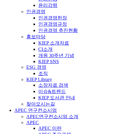
윤리강령
인권경영
인권경영헌장
인권경영규정
인권경영 추진현황
홍보마당
KIEP 소개자료
CI소개
개원 30주년 기념
KIEP SNS
ESG 경영
조직
KIEP Library
소장자료 검색
이슈&트렌드
KIEP 도서관 안내
찾아오시는길
APEC 연구컨소시엄
APEC연구컨소시엄 소개
APEC
APEC 이란