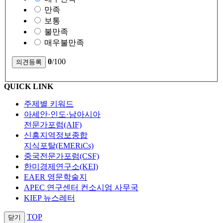
만족
보통
불만족
매우불만족
0
/100
QUICK LINK
주제별 키워드
아세안·인도·남아시아
전문가포럼(AIF)
신흥지역정보종합
지식포탈(EMERiCs)
중국전문가포럼(CSF)
한미경제연구소(KEI)
EAER 영문학술지
APEC 연구센터 컨소시엄 사무국
KIEP 뉴스레터
TOP
닫기