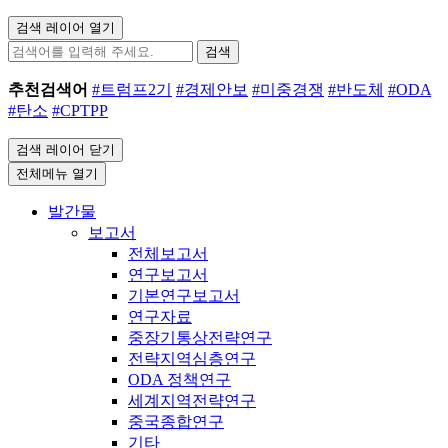
검색 레이어 열기
검색
추천검색어
#트럼프2기
#경제안보
#미중경쟁
#반도체
#ODA
#탄소
#CPTPP
검색 레이어 닫기
전체메뉴 열기
발간물
보고서
전체보고서
연구보고서
기본연구보고서
연구자료
중장기통상전략연구
전략지역심층연구
ODA 정책연구
세계지역전략연구
중국종합연구
기타