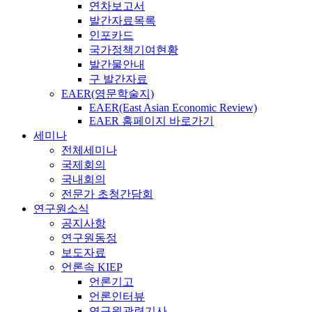
연차보고서
발간자료목록
인포카드
국가정책기여현황
발간물안내
구 발간자료
EAER(영문학술지)
EAER(East Asian Economic Review)
EAER 홈페이지 바로가기
세미나
전체세미나
국제회의
국내회의
전문가 초청간담회
연구원소식
공지사항
연구원동정
보도자료
언론속 KIEP
언론기고
언론인터뷰
연구원관련기사