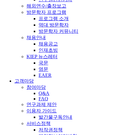
해외연수/출장보고
방문학자 프로그램
프로그램 소개
역대 방문학자
방문학자 커뮤니티
채용안내
채용공고
인재초빙
KIEP 뉴스레터
국문
영문
EAER
고객마당
참여마당
Q&A
FAQ
연구과제 제안
이용자 가이드
발간물구독안내
서비스정책
저작권정책