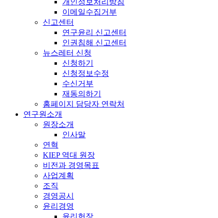
개인정보처리방침
이메일수집거부
신고센터
연구윤리 신고센터
인권침해 신고센터
뉴스레터 신청
신청하기
신청정보수정
수신거부
재동의하기
홈페이지 담당자 연락처
연구원소개
원장소개
인사말
연혁
KIEP 역대 원장
비전과 경영목표
사업계획
조직
경영공시
윤리경영
윤리헌장