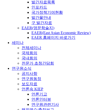
발간자료목록
인포카드
국가정책기여현황
발간물안내
구 발간자료
EAER(영문학술지)
EAER(East Asian Economic Review)
EAER 홈페이지 바로가기
세미나
전체세미나
국제회의
국내회의
전문가 초청간담회
연구원소식
공지사항
연구원동정
보도자료
언론속 KIEP
언론기고
언론인터뷰
연구원관련기사
해외연수/출장보고