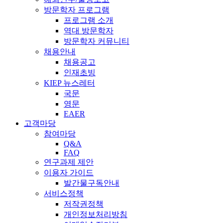
방문학자 프로그램
프로그램 소개
역대 방문학자
방문학자 커뮤니티
채용안내
채용공고
인재초빙
KIEP 뉴스레터
국문
영문
EAER
고객마당
참여마당
Q&A
FAQ
연구과제 제안
이용자 가이드
발간물구독안내
서비스정책
저작권정책
개인정보처리방침