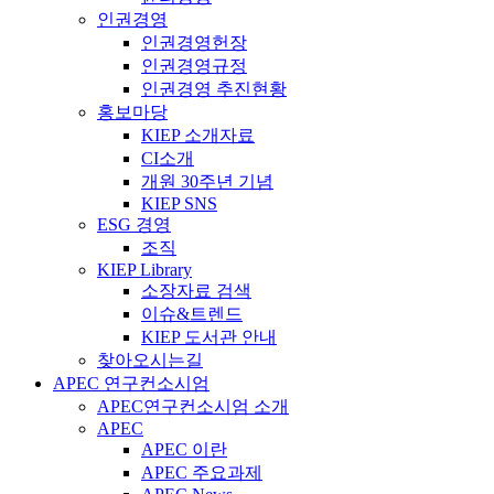
인권경영
인권경영헌장
인권경영규정
인권경영 추진현황
홍보마당
KIEP 소개자료
CI소개
개원 30주년 기념
KIEP SNS
ESG 경영
조직
KIEP Library
소장자료 검색
이슈&트렌드
KIEP 도서관 안내
찾아오시는길
APEC 연구컨소시엄
APEC연구컨소시엄 소개
APEC
APEC 이란
APEC 주요과제