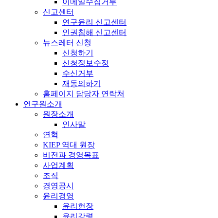
이메일수집거부
신고센터
연구윤리 신고센터
인권침해 신고센터
뉴스레터 신청
신청하기
신청정보수정
수신거부
재동의하기
홈페이지 담당자 연락처
연구원소개
원장소개
인사말
연혁
KIEP 역대 원장
비전과 경영목표
사업계획
조직
경영공시
윤리경영
윤리헌장
윤리강령