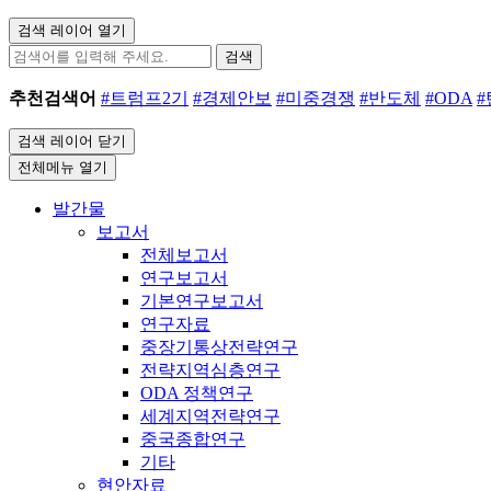
검색 레이어 열기
검색
추천검색어
#트럼프2기
#경제안보
#미중경쟁
#반도체
#ODA
검색 레이어 닫기
전체메뉴 열기
발간물
보고서
전체보고서
연구보고서
기본연구보고서
연구자료
중장기통상전략연구
전략지역심층연구
ODA 정책연구
세계지역전략연구
중국종합연구
기타
현안자료