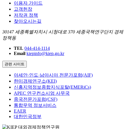
이용자 가이드
고객헌장
저작권 정책
찾아오시는길
30147 세종특별자치시 시청대로 370 세종국책연구단지 경제
정책동
TEL
044-414-1114
Email
kiepinfo@kiep.go.kr
관련 사이트
아세안·인도·남아시아 전문가포럼(AIF)
한미경제연구소(KEI)
신흥지역정보종합지식포탈(EMERiCs)
APEC 연구컨소시엄 사무국
중국전문가포럼(CSF)
통합무역 정보서비스
EAER
대한민국정부