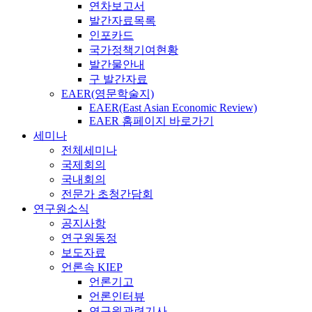
연차보고서
발간자료목록
인포카드
국가정책기여현황
발간물안내
구 발간자료
EAER(영문학술지)
EAER(East Asian Economic Review)
EAER 홈페이지 바로가기
세미나
전체세미나
국제회의
국내회의
전문가 초청간담회
연구원소식
공지사항
연구원동정
보도자료
언론속 KIEP
언론기고
언론인터뷰
연구원관련기사