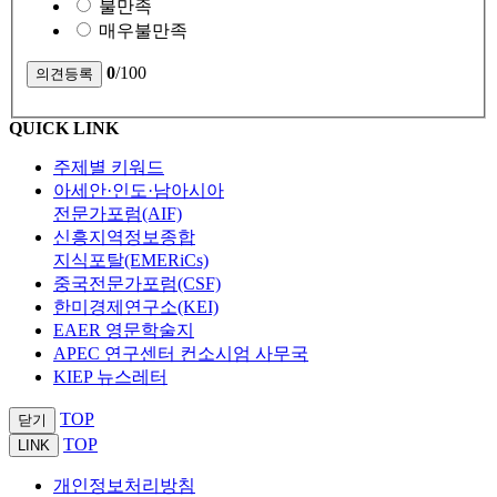
불만족
매우불만족
0
/100
QUICK LINK
주제별 키워드
아세안·인도·남아시아
전문가포럼(AIF)
신흥지역정보종합
지식포탈(EMERiCs)
중국전문가포럼(CSF)
한미경제연구소(KEI)
EAER 영문학술지
APEC 연구센터 컨소시엄 사무국
KIEP 뉴스레터
TOP
닫기
TOP
LINK
개인정보처리방침