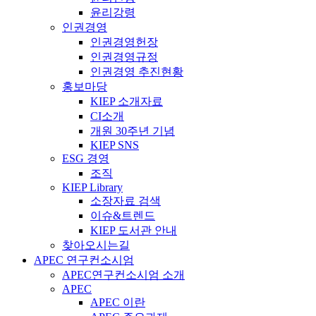
윤리강령
인권경영
인권경영헌장
인권경영규정
인권경영 추진현황
홍보마당
KIEP 소개자료
CI소개
개원 30주년 기념
KIEP SNS
ESG 경영
조직
KIEP Library
소장자료 검색
이슈&트렌드
KIEP 도서관 안내
찾아오시는길
APEC 연구컨소시엄
APEC연구컨소시엄 소개
APEC
APEC 이란