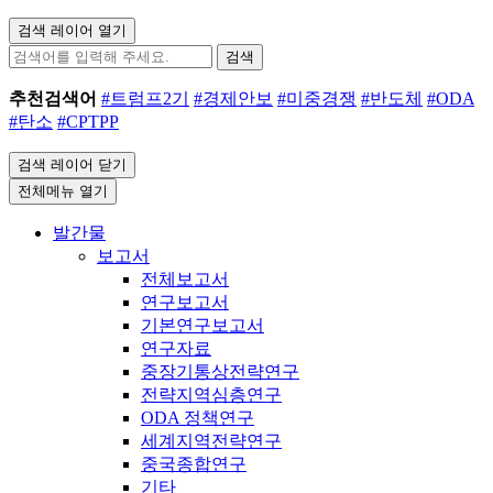
검색 레이어 열기
검색
추천검색어
#트럼프2기
#경제안보
#미중경쟁
#반도체
#ODA
#탄소
#CPTPP
검색 레이어 닫기
전체메뉴 열기
발간물
보고서
전체보고서
연구보고서
기본연구보고서
연구자료
중장기통상전략연구
전략지역심층연구
ODA 정책연구
세계지역전략연구
중국종합연구
기타