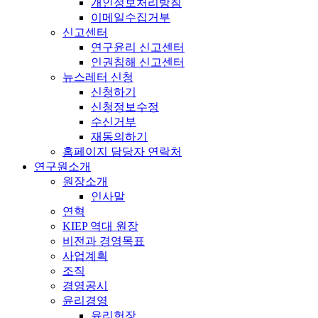
개인정보처리방침
이메일수집거부
신고센터
연구윤리 신고센터
인권침해 신고센터
뉴스레터 신청
신청하기
신청정보수정
수신거부
재동의하기
홈페이지 담당자 연락처
연구원소개
원장소개
인사말
연혁
KIEP 역대 원장
비전과 경영목표
사업계획
조직
경영공시
윤리경영
윤리헌장