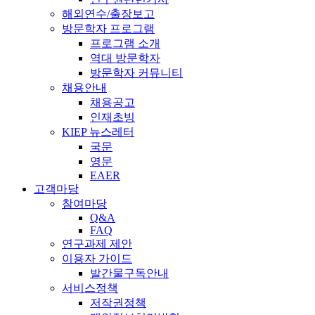
해외연수/출장보고
방문학자 프로그램
프로그램 소개
역대 방문학자
방문학자 커뮤니티
채용안내
채용공고
인재초빙
KIEP 뉴스레터
국문
영문
EAER
고객마당
참여마당
Q&A
FAQ
연구과제 제안
이용자 가이드
발간물구독안내
서비스정책
저작권정책