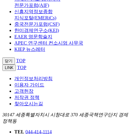
전문가포럼(AIF)
신흥지역정보종합
지식포탈(EMERiCs)
중국전문가포럼(CSF)
한미경제연구소(KEI)
EAER 영문학술지
APEC 연구센터 컨소시엄 사무국
KIEP 뉴스레터
TOP
닫기
TOP
LINK
개인정보처리방침
이용자 가이드
고객헌장
저작권 정책
찾아오시는길
30147 세종특별자치시 시청대로 370 세종국책연구단지 경제
정책동
TEL
044-414-1114