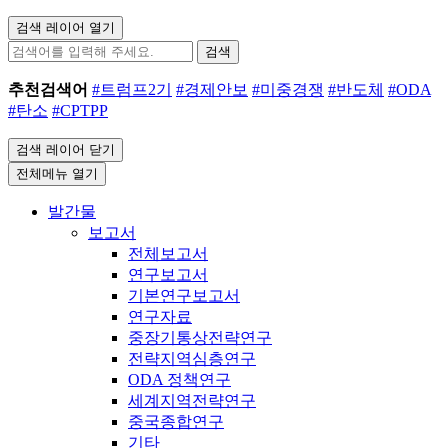
검색 레이어 열기
검색
추천검색어
#트럼프2기
#경제안보
#미중경쟁
#반도체
#ODA
#탄소
#CPTPP
검색 레이어 닫기
전체메뉴 열기
발간물
보고서
전체보고서
연구보고서
기본연구보고서
연구자료
중장기통상전략연구
전략지역심층연구
ODA 정책연구
세계지역전략연구
중국종합연구
기타