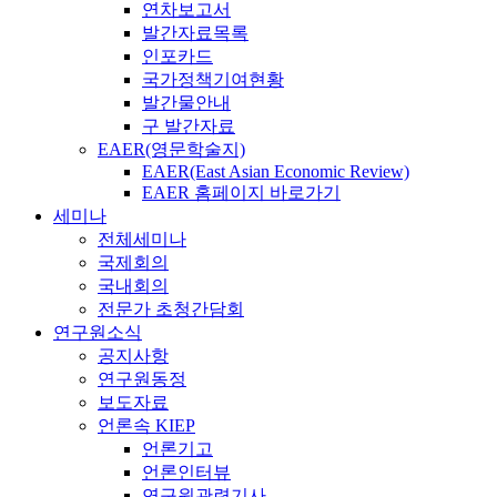
연차보고서
발간자료목록
인포카드
국가정책기여현황
발간물안내
구 발간자료
EAER(영문학술지)
EAER(East Asian Economic Review)
EAER 홈페이지 바로가기
세미나
전체세미나
국제회의
국내회의
전문가 초청간담회
연구원소식
공지사항
연구원동정
보도자료
언론속 KIEP
언론기고
언론인터뷰
연구원관련기사