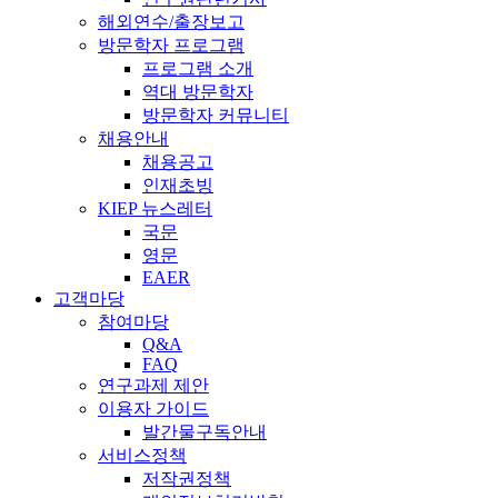
해외연수/출장보고
방문학자 프로그램
프로그램 소개
역대 방문학자
방문학자 커뮤니티
채용안내
채용공고
인재초빙
KIEP 뉴스레터
국문
영문
EAER
고객마당
참여마당
Q&A
FAQ
연구과제 제안
이용자 가이드
발간물구독안내
서비스정책
저작권정책