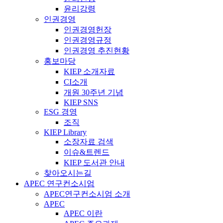
윤리강령
인권경영
인권경영헌장
인권경영규정
인권경영 추진현황
홍보마당
KIEP 소개자료
CI소개
개원 30주년 기념
KIEP SNS
ESG 경영
조직
KIEP Library
소장자료 검색
이슈&트렌드
KIEP 도서관 안내
찾아오시는길
APEC 연구컨소시엄
APEC연구컨소시엄 소개
APEC
APEC 이란