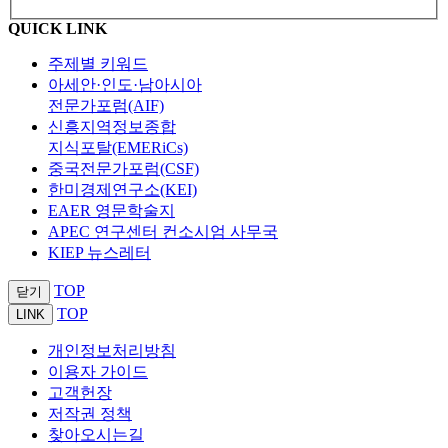
QUICK LINK
주제별 키워드
아세안·인도·남아시아
전문가포럼(AIF)
신흥지역정보종합
지식포탈(EMERiCs)
중국전문가포럼(CSF)
한미경제연구소(KEI)
EAER 영문학술지
APEC 연구센터 컨소시엄 사무국
KIEP 뉴스레터
TOP
닫기
TOP
LINK
개인정보처리방침
이용자 가이드
고객헌장
저작권 정책
찾아오시는길