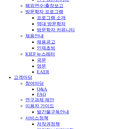
해외연수/출장보고
방문학자 프로그램
프로그램 소개
역대 방문학자
방문학자 커뮤니티
채용안내
채용공고
인재초빙
KIEP 뉴스레터
국문
영문
EAER
고객마당
참여마당
Q&A
FAQ
연구과제 제안
이용자 가이드
발간물구독안내
서비스정책
저작권정책