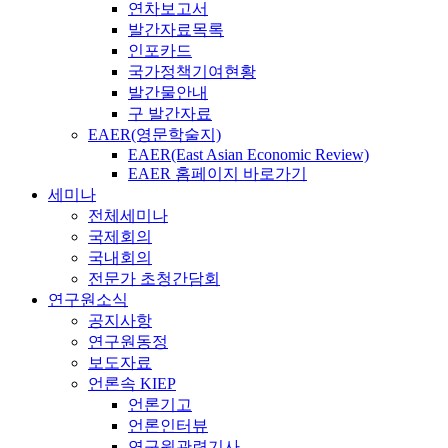
연차보고서
발간자료목록
인포카드
국가정책기여현황
발간물안내
구 발간자료
EAER(영문학술지)
EAER(East Asian Economic Review)
EAER 홈페이지 바로가기
세미나
전체세미나
국제회의
국내회의
전문가 초청간담회
연구원소식
공지사항
연구원동정
보도자료
언론속 KIEP
언론기고
언론인터뷰
연구원관련기사