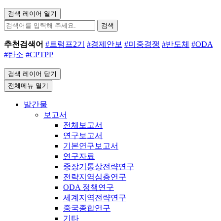
검색 레이어 열기
검색
추천검색어
#트럼프2기
#경제안보
#미중경쟁
#반도체
#ODA
#탄소
#CPTPP
검색 레이어 닫기
전체메뉴 열기
발간물
보고서
전체보고서
연구보고서
기본연구보고서
연구자료
중장기통상전략연구
전략지역심층연구
ODA 정책연구
세계지역전략연구
중국종합연구
기타