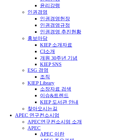
윤리강령
인권경영
인권경영헌장
인권경영규정
인권경영 추진현황
홍보마당
KIEP 소개자료
CI소개
개원 30주년 기념
KIEP SNS
ESG 경영
조직
KIEP Library
소장자료 검색
이슈&트렌드
KIEP 도서관 안내
찾아오시는길
APEC 연구컨소시엄
APEC연구컨소시엄 소개
APEC
APEC 이란